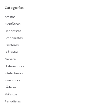
Categorías
Artistas
CientÃ­ficos
Deportistas
Economistas
Escritores
FilÃ³sofos
General
Historiadores
Intelectuales
Inventores
LÃ­deres
MÃºsicos
Periodistas