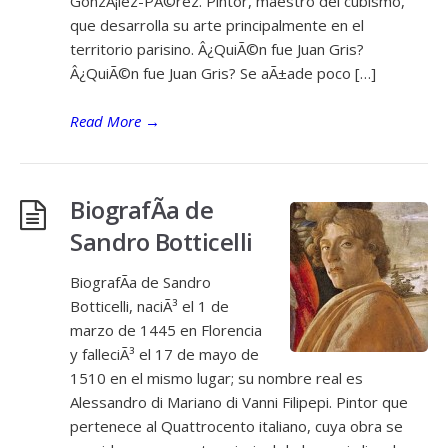
GonzÃ¡lez-PÃ©rez. Pintor, maestro del cubismo,
que desarrolla su arte principalmente en el
territorio parisino. Â¿QuiÃ©n fue Juan Gris?
Â¿QuiÃ©n fue Juan Gris? Se aÃ±ade poco […]
Read More
→
BiografÃ­a de
Sandro Botticelli
BiografÃ­a de Sandro
Botticelli, naciÃ³ el 1 de
marzo de 1445 en Florencia
y falleciÃ³ el 17 de mayo de
1510 en el mismo lugar; su nombre real es
Alessandro di Mariano di Vanni Filipepi. Pintor que
pertenece al Quattrocento italiano, cuya obra se