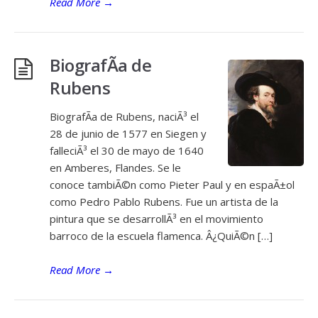
Read More
→
BiografÃ­a de
Rubens
BiografÃ­a de Rubens, naciÃ³ el
28 de junio de 1577 en Siegen y
falleciÃ³ el 30 de mayo de 1640
en Amberes, Flandes. Se le
conoce tambiÃ©n como Pieter Paul y en espaÃ±ol
como Pedro Pablo Rubens. Fue un artista de la
pintura que se desarrollÃ³ en el movimiento
barroco de la escuela flamenca. Â¿QuiÃ©n […]
Read More
→