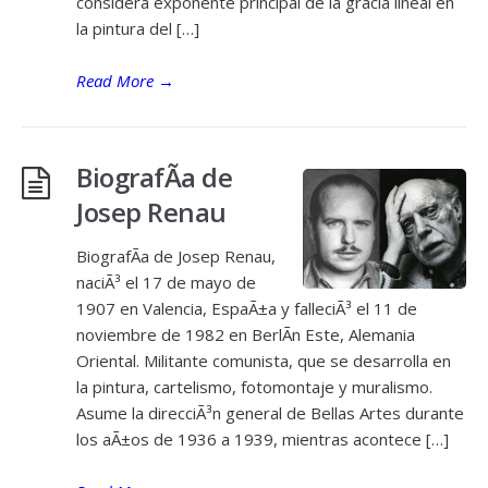
considera exponente principal de la gracia lineal en
la pintura del […]
Read More
→
BiografÃ­a de
Josep Renau
BiografÃ­a de Josep Renau,
naciÃ³ el 17 de mayo de
1907 en Valencia, EspaÃ±a y falleciÃ³ el 11 de
noviembre de 1982 en BerlÃ­n Este, Alemania
Oriental. Militante comunista, que se desarrolla en
la pintura, cartelismo, fotomontaje y muralismo.
Asume la direcciÃ³n general de Bellas Artes durante
los aÃ±os de 1936 a 1939, mientras acontece […]