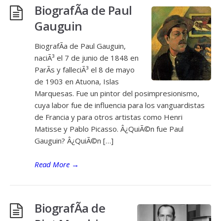
BiografÃ­a de Paul
Gauguin
BiografÃ­a de Paul Gauguin,
naciÃ³ el 7 de junio de 1848 en
ParÃ­s y falleciÃ³ el 8 de mayo
de 1903 en Atuona, Islas
Marquesas. Fue un pintor del posimpresionismo,
cuya labor fue de influencia para los vanguardistas
de Francia y para otros artistas como Henri
Matisse y Pablo Picasso. Â¿QuiÃ©n fue Paul
Gauguin? Â¿QuiÃ©n […]
Read More
→
BiografÃ­a de