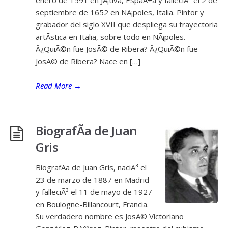
septiembre de 1652 en NÃ¡poles, Italia. Pintor y
grabador del siglo XVII que despliega su trayectoria
artÃ­stica en Italia, sobre todo en NÃ¡poles.
Â¿QuiÃ©n fue JosÃ© de Ribera? Â¿QuiÃ©n fue
JosÃ© de Ribera? Nace en […]
Read More
→
BiografÃ­a de Juan
Gris
BiografÃ­a de Juan Gris, naciÃ³ el
23 de marzo de 1887 en Madrid
y falleciÃ³ el 11 de mayo de 1927
en Boulogne-Billancourt, Francia.
Su verdadero nombre es JosÃ© Victoriano