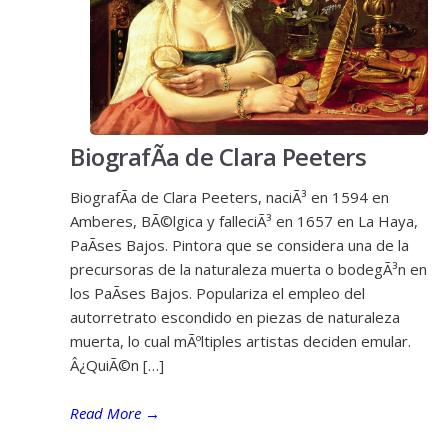
BiografÃ­a de Clara Peeters
BiografÃ­a de Clara Peeters, naciÃ³ en 1594 en
Amberes, BÃ©lgica y falleciÃ³ en 1657 en La Haya,
PaÃ­ses Bajos. Pintora que se considera una de la
precursoras de la naturaleza muerta o bodegÃ³n en
los PaÃ­ses Bajos. Populariza el empleo del
autorretrato escondido en piezas de naturaleza
muerta, lo cual mÃºltiples artistas deciden emular.
Â¿QuiÃ©n […]
Read More
→