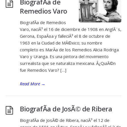
BiografÃ­a de
Remedios Varo
BiografÃ­a de Remedios
Varo, naciÃ³ el 16 de diciembre de 1908 en AnglÃ¨s,
Gerona, EspaÃ±a y falleciÃ³ el 8 de octubre de
1963 en la Ciudad de MÃ©xico; su nombre
completo es MarÃ­a de los Remedios Alicia Rodriga
Varo y Uranga. Es una pintora del movimiento
surrealista que se naturaliza mexicana. Â¿QuiÃ©n
fue Remedios Varo? […]
Read More
→
BiografÃ­a de JosÃ© de Ribera
BiografÃ­a de JosÃ© de Ribera, naciÃ³ el 12 de
enero de 1591 en JÃ¡tiva, EspaÃ±a y falleciÃ³ el 2 de