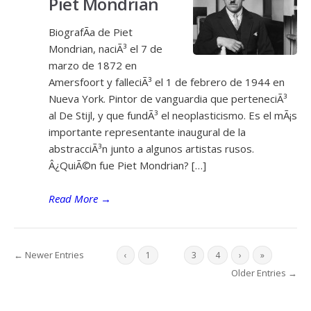
Piet Mondrian
BiografÃ­a de Piet
Mondrian, naciÃ³ el 7 de
marzo de 1872 en
Amersfoort y falleciÃ³ el 1 de febrero de 1944 en
Nueva York. Pintor de vanguardia que perteneciÃ³
al De Stijl, y que fundÃ³ el neoplasticismo. Es el mÃ¡s
importante representante inaugural de la
abstracciÃ³n junto a algunos artistas rusos.
Â¿QuiÃ©n fue Piet Mondrian? […]
Read More
→
← Newer Entries
‹
1
2
3
4
›
»
Older Entries →