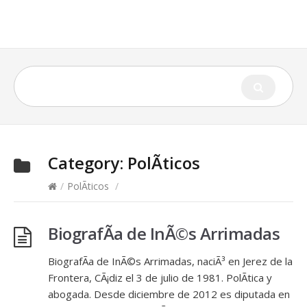
Category:
PolÃ­ticos
/
PolÃ­ticos
/
BiografÃ­a de InÃ©s Arrimadas
BiografÃ­a de InÃ©s Arrimadas, naciÃ³ en Jerez de la
Frontera, CÃ¡diz el 3 de julio de 1981. PolÃ­tica y
abogada. Desde diciembre de 2012 es diputada en