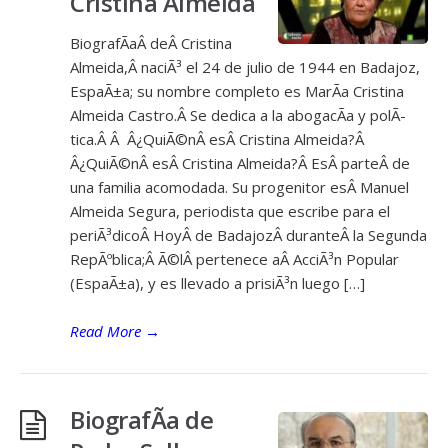
Cristina Almeida
BiografÃ­aÂ deÂ Cristina
Almeida,Â naciÃ³ el 24 de julio de 1944 en Badajoz,
EspaÃ±a; su nombre completo es MarÃ­a Cristina
Almeida Castro.Â Se dedica a la abogacÃ­a y polÃ­
tica.Â Â Â¿QuiÃ©nÂ esÂ Cristina Almeida?Â
Â¿QuiÃ©nÂ esÂ Cristina Almeida?Â EsÂ parteÂ de
una familia acomodada. Su progenitor esÂ Manuel
Almeida Segura, periodista que escribe para el
periÃ³dicoÂ HoyÂ de BadajozÂ duranteÂ la Segunda
RepÃºblica;Â Ã©lÂ pertenece aÂ AcciÃ³n Popular
(EspaÃ±a), y es llevado a prisiÃ³n luego […]
Read More
→
BiografÃ­a de