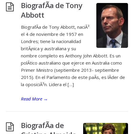
BiografÃ­a de Tony
Abbott
BiografÃ­a de Tony Abbott, naciÃ³
el 4 de noviembre de 1957 en
Londres; tiene la nacionalidad
britÃ¡nica y australiana y su
nombre completo es Anthony John Abbott. Es un
polÃ­tico australiano que ejerce en Australia como
Primer Ministro (septiembre 2013- septiembre
2015). En el Parlamento de este paÃ­s, es lÃ­der de
la oposiciÃ³n. Lidera el […]
Read More
→
BiografÃ­a de