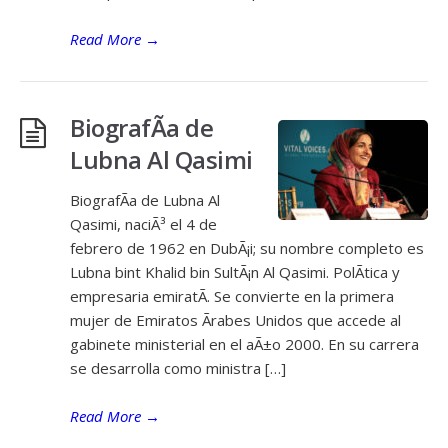
Read More
→
BiografÃ­a de
Lubna Al Qasimi
BiografÃ­a de Lubna Al
Qasimi, naciÃ³ el 4 de
febrero de 1962 en DubÃ¡i; su nombre completo es
Lubna bint Khalid bin SultÃ¡n Al Qasimi. PolÃ­tica y
empresaria emiratÃ­. Se convierte en la primera
mujer de Emiratos Ãrabes Unidos que accede al
gabinete ministerial en el aÃ±o 2000. En su carrera
se desarrolla como ministra […]
Read More
→