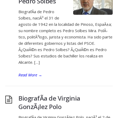
Pedro Solbes
BiografÃ­a de Pedro
Solbes, naciÃ³ el 31 de
agosto de 1942 en la localidad de Pinoso, EspaÃ±a;
su nombre completo es Pedro Solbes Mira. PolÃ­
tico, politÃ³logo, jurista y economista. Ha sido parte
de diferentes gobiernos y listas del PSOE.
Â¿QuiÃ©n es Pedro Solbes? Â¿QuiÃ©n es Pedro
Solbes? Sus estudios de bachiller los realiza en
Alicante. […]
Read More
→
BiografÃ­a de Virginia
GonzÃ¡lez Polo
BiografÃ­a de Virginia GonzÃ¡lez Polo, naciÃ³ el 2 de