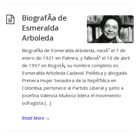
BiografÃ­a de
Esmeralda
Arboleda
BiografÃ­a de Esmeralda Arboleda, naciÃ³ el 7 de
enero de 1921 en Palmira, y falleciÃ³ el 16 de abril
de 1997 en BogotÃ¡; su nombre completo es
Esmeralda Arboleda Cadavid. PolÃ­tica y abogada.
Primera mujer Senadora de la RepÃºblica en
Colombia; pertenece al Partido Liberal y junto a
Josefina Valencia MuÃ±oz lidera el movimiento
sufragista […]
Read More
→