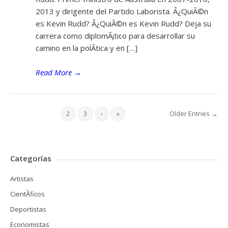
2013 y dirigente del Partido Laborista. Â¿QuiÃ©n
es Kevin Rudd? Â¿QuiÃ©n es Kevin Rudd? Deja su
carrera como diplomÃ¡tico para desarrollar su
camino en la polÃ­tica y en […]
Read More
→
Older Entries →
1
2
3
›
»
Categorías
Artistas
CientÃ­ficos
Deportistas
Economistas