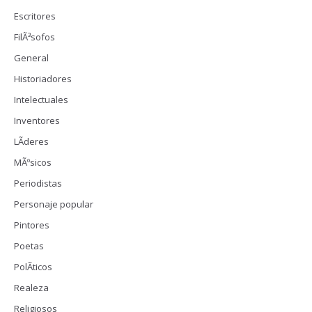
Escritores
FilÃ³sofos
General
Historiadores
Intelectuales
Inventores
LÃ­deres
MÃºsicos
Periodistas
Personaje popular
Pintores
Poetas
PolÃ­ticos
Realeza
Religiosos