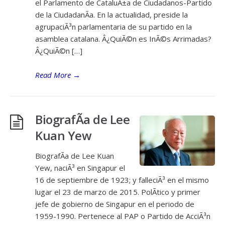
el Parlamento de CataluÃ±a de Ciudadanos-Partido
de la CiudadanÃ­a. En la actualidad, preside la
agrupaciÃ³n parlamentaria de su partido en la
asamblea catalana. Â¿QuiÃ©n es InÃ©s Arrimadas?
Â¿QuiÃ©n […]
Read More
→
BiografÃ­a de Lee
Kuan Yew
BiografÃ­a de Lee Kuan
Yew, naciÃ³ en Singapur el
16 de septiembre de 1923; y falleciÃ³ en el mismo
lugar el 23 de marzo de 2015. PolÃ­tico y primer
jefe de gobierno de Singapur en el periodo de
1959-1990. Pertenece al PAP o Partido de AcciÃ³n