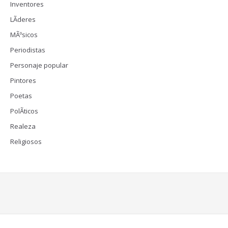
Inventores
LÃ­deres
MÃºsicos
Periodistas
Personaje popular
Pintores
Poetas
PolÃ­ticos
Realeza
Religiosos