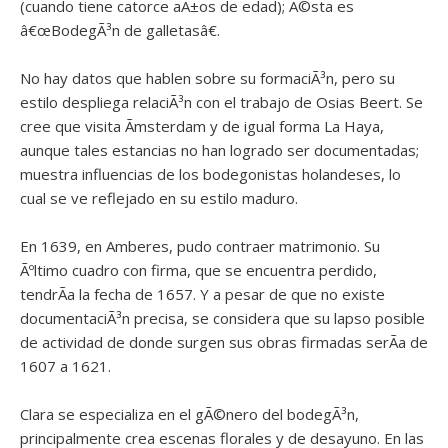
(cuando tiene catorce aÃ±os de edad); Ã©sta es
â€œBodegÃ³n de galletasâ€.
No hay datos que hablen sobre su formaciÃ³n, pero su
estilo despliega relaciÃ³n con el trabajo de Osias Beert. Se
cree que visita Ãmsterdam y de igual forma La Haya,
aunque tales estancias no han logrado ser documentadas;
muestra influencias de los bodegonistas holandeses, lo
cual se ve reflejado en su estilo maduro.
En 1639, en Amberes, pudo contraer matrimonio. Su
Ãºltimo cuadro con firma, que se encuentra perdido,
tendrÃ­a la fecha de 1657. Y a pesar de que no existe
documentaciÃ³n precisa, se considera que su lapso posible
de actividad de donde surgen sus obras firmadas serÃ­a de
1607 a 1621.
Clara se especializa en el gÃ©nero del bodegÃ³n,
principalmente crea escenas florales y de desayuno. En las