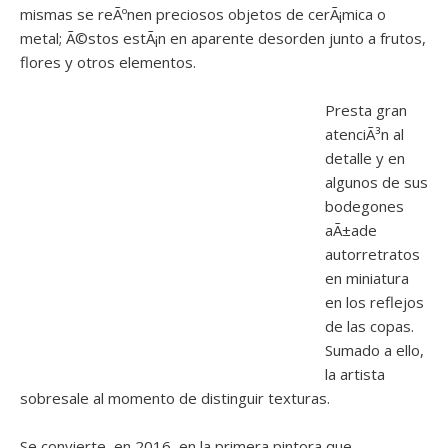
mismas se reÃºnen preciosos objetos de cerÃ¡mica o
metal; Ã©stos estÃ¡n en aparente desorden junto a frutos,
flores y otros elementos.
Presta gran
atenciÃ³n al
detalle y en
algunos de sus
bodegones
aÃ±ade
autorretratos
en miniatura
en los reflejos
de las copas.
Sumado a ello,
la artista
sobresale al momento de distinguir texturas.
Se convierte, en 2016, en la primera pintora que