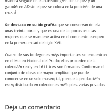
manera singular en el â€œBodegÃ³n con un pez y un
gato
â€;
en Ã©ste el pez se coloca en la posiciÃ³n de una
cruz.
Â
Se destaca en su biografÃ­a
que se conservan de ella
unas treinta obras y que es una de las pocas artistas
mujeres que se mantiene activa en el continente europeo
en la primera mitad del siglo XVII.
Cuatro de sus bodegones mÃ¡s importantes se encuentran
en el Museo Nacional del Prado; ellos proceden de la
colecciÃ³n real y en 1611 tres son firmados. Conforman el
conjunto de obras de mayor amplitud que puede
conocerse en un solo museo; tal, porque la producciÃ³n
estÃ¡ distribuida en colecciones mÃºltiples, varias privadas.
Deja un comentario