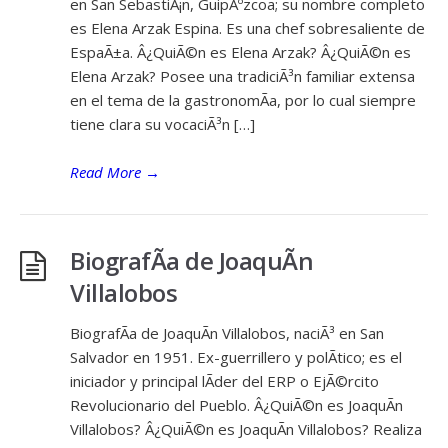
en San SebastiÃ¡n, GuipÃºzcoa; su nombre completo
es Elena Arzak Espina. Es una chef sobresaliente de
EspaÃ±a. Â¿QuiÃ©n es Elena Arzak? Â¿QuiÃ©n es
Elena Arzak? Posee una tradiciÃ³n familiar extensa
en el tema de la gastronomÃ­a, por lo cual siempre
tiene clara su vocaciÃ³n […]
Read More
→
BiografÃ­a de JoaquÃ­n
Villalobos
BiografÃ­a de JoaquÃ­n Villalobos, naciÃ³ en San
Salvador en 1951. Ex-guerrillero y polÃ­tico; es el
iniciador y principal lÃ­der del ERP o EjÃ©rcito
Revolucionario del Pueblo. Â¿QuiÃ©n es JoaquÃ­n
Villalobos? Â¿QuiÃ©n es JoaquÃ­n Villalobos? Realiza