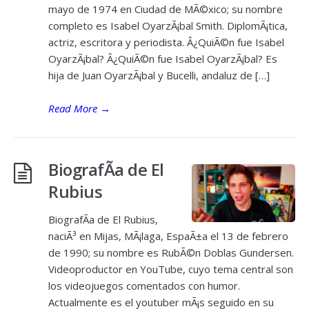
mayo de 1974 en Ciudad de MÃ©xico; su nombre
completo es Isabel OyarzÃ¡bal Smith. DiplomÃ¡tica,
actriz, escritora y periodista. Â¿QuiÃ©n fue Isabel
OyarzÃ¡bal? Â¿QuiÃ©n fue Isabel OyarzÃ¡bal? Es
hija de Juan OyarzÃ¡bal y Bucelli, andaluz de […]
Read More
→
BiografÃ­a de El
Rubius
BiografÃ­a de El Rubius,
naciÃ³ en Mijas, MÃ¡laga, EspaÃ±a el 13 de febrero
de 1990; su nombre es RubÃ©n Doblas Gundersen.
Videoproductor en YouTube, cuyo tema central son
los videojuegos comentados con humor.
Actualmente es el youtuber mÃ¡s seguido en su