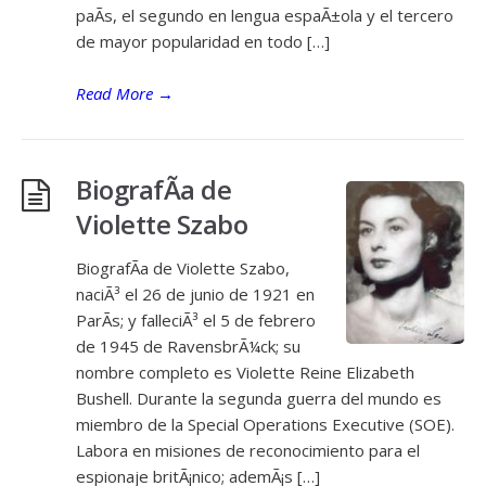
paÃ­s, el segundo en lengua espaÃ±ola y el tercero
de mayor popularidad en todo […]
Read More
→
BiografÃ­a de
Violette Szabo
BiografÃ­a de Violette Szabo,
naciÃ³ el 26 de junio de 1921 en
ParÃ­s; y falleciÃ³ el 5 de febrero
de 1945 de RavensbrÃ¼ck; su
nombre completo es Violette Reine Elizabeth
Bushell. Durante la segunda guerra del mundo es
miembro de la Special Operations Executive (SOE).
Labora en misiones de reconocimiento para el
espionaje britÃ¡nico; ademÃ¡s […]