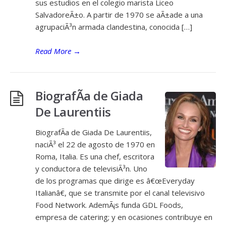
sus estudios en el colegio marista Liceo
SalvadoreÃ±o. A partir de 1970 se aÃ±ade a una
agrupaciÃ³n armada clandestina, conocida […]
Read More
→
BiografÃ­a de Giada
De Laurentiis
BiografÃ­a de Giada De Laurentiis,
naciÃ³ el 22 de agosto de 1970 en
Roma, Italia. Es una chef, escritora
y conductora de televisiÃ³n. Uno
de los programas que dirige es â€œEveryday
Italianâ€, que se transmite por el canal televisivo
Food Network. AdemÃ¡s funda GDL Foods,
empresa de catering; y en ocasiones contribuye en