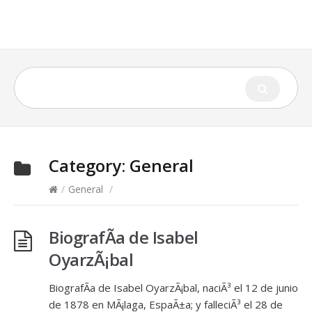
Category:
General
/
General
/
BiografÃ­a de Isabel
OyarzÃ¡bal
BiografÃ­a de Isabel OyarzÃ¡bal, naciÃ³ el 12 de junio
de 1878 en MÃ¡laga, EspaÃ±a; y falleciÃ³ el 28 de