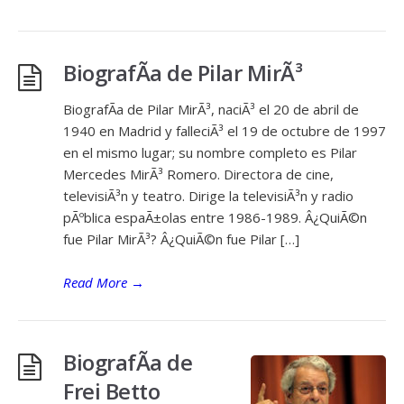
BiografÃ­a de Pilar MirÃ³
BiografÃ­a de Pilar MirÃ³, naciÃ³ el 20 de abril de
1940 en Madrid y falleciÃ³ el 19 de octubre de 1997
en el mismo lugar; su nombre completo es Pilar
Mercedes MirÃ³ Romero. Directora de cine,
televisiÃ³n y teatro. Dirige la televisiÃ³n y radio
pÃºblica espaÃ±olas entre 1986-1989. Â¿QuiÃ©n
fue Pilar MirÃ³? Â¿QuiÃ©n fue Pilar […]
Read More
→
BiografÃ­a de
Frei Betto