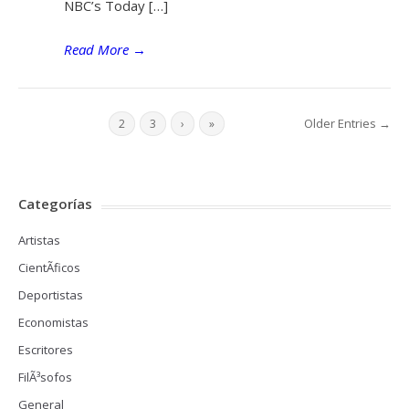
NBC’s Today […]
Read More
→
Older Entries →
1
2
3
›
»
Categorías
Artistas
CientÃ­ficos
Deportistas
Economistas
Escritores
FilÃ³sofos
General