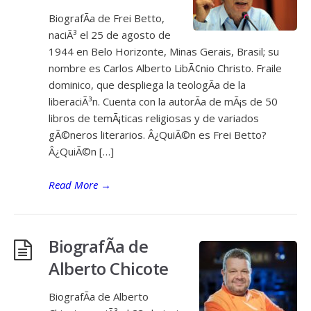
BiografÃ­a de Frei Betto,
naciÃ³ el 25 de agosto de
1944 en Belo Horizonte, Minas Gerais, Brasil; su
nombre es Carlos Alberto LibÃ¢nio Christo. Fraile
dominico, que despliega la teologÃ­a de la
liberaciÃ³n. Cuenta con la autorÃ­a de mÃ¡s de 50
libros de temÃ¡ticas religiosas y de variados
gÃ©neros literarios. Â¿QuiÃ©n es Frei Betto?
Â¿QuiÃ©n […]
Read More
→
BiografÃ­a de
Alberto Chicote
BiografÃ­a de Alberto