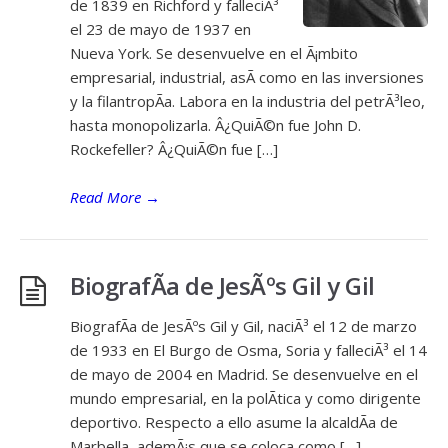
de 1839 en Richford y falleciÃ³
el 23 de mayo de 1937 en
Nueva York. Se desenvuelve en el Ã¡mbito
empresarial, industrial, asÃ­ como en las inversiones
y la filantropÃ­a. Labora en la industria del petrÃ³leo,
hasta monopolizarla. Â¿QuiÃ©n fue John D.
Rockefeller? Â¿QuiÃ©n fue […]
Read More
→
BiografÃ­a de JesÃºs Gil y Gil
BiografÃ­a de JesÃºs Gil y Gil, naciÃ³ el 12 de marzo
de 1933 en El Burgo de Osma, Soria y falleciÃ³ el 14
de mayo de 2004 en Madrid. Se desenvuelve en el
mundo empresarial, en la polÃ­tica y como dirigente
deportivo. Respecto a ello asume la alcaldÃ­a de
Marbella, ademÃ¡s que se coloca como […]