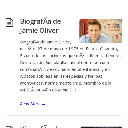
BiografÃ­a de
Jamie Oliver
BiografÃ­a de Jamie Oliver,
naciÃ³ el 27 de mayo de 1975 en Essex, Clavering.
Es uno de los cocineros que mÃ¡s influencia tiene en
Reino Unido. Sus platillos usualmente son una
combinaciÃ³n de cocina oriental e italiana; y en
Ã©stos sobresalen las especias y hierbas
aromÃ¡ticas, normalmente chile. Miembro de la
MBE. Â¿QuiÃ©n es Jamie […]
Read More
→