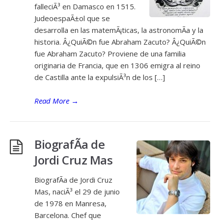
falleciÃ³ en Damasco en 1515.
JudeoespaÃ±ol que se
desarrolla en las matemÃ¡ticas, la astronomÃ­a y la
historia. Â¿QuiÃ©n fue Abraham Zacuto? Â¿QuiÃ©n
fue Abraham Zacuto? Proviene de una familia
originaria de Francia, que en 1306 emigra al reino
de Castilla ante la expulsiÃ³n de los […]
Read More
→
BiografÃ­a de
Jordi Cruz Mas
BiografÃ­a de Jordi Cruz
Mas, naciÃ³ el 29 de junio
de 1978 en Manresa,
Barcelona. Chef que