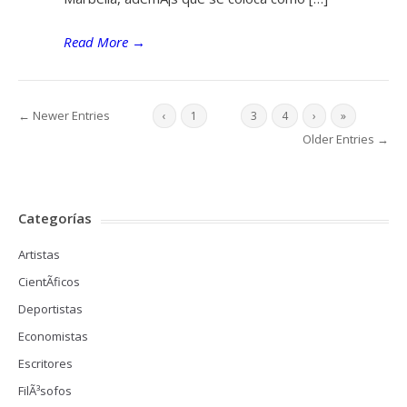
Read More
→
← Newer Entries
‹
1
2
3
4
›
»
Older Entries →
Categorías
Artistas
CientÃ­ficos
Deportistas
Economistas
Escritores
FilÃ³sofos