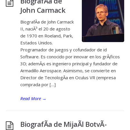
BiografÃ­a de
John Carmack
BiografÃ­a de John Carmack
II, naciÃ³ el 20 de agosto
de 1970 en Roeland, Park,
Estados Unidos.
Programador de juegos y cofundador de id
Software. Es conocido por innovar en los grÃ¡ficos
3D; ademÃ¡s es ingeniero principal y fundador de
Armadillo Aerospace. Asimismo, se convierte en
Director de TecnologÃ­a en Oculus VR (empresa
comprada por […]
Read More
→
BiografÃ­a de MijaÃ­l BotvÃ­