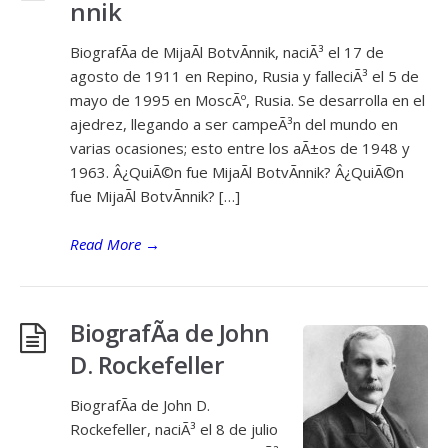
nnik
BiografÃ­a de MijaÃ­l BotvÃ­nnik, naciÃ³ el 17 de
agosto de 1911 en Repino, Rusia y falleciÃ³ el 5 de
mayo de 1995 en MoscÃº, Rusia. Se desarrolla en el
ajedrez, llegando a ser campeÃ³n del mundo en
varias ocasiones; esto entre los aÃ±os de 1948 y
1963. Â¿QuiÃ©n fue MijaÃ­l BotvÃ­nnik? Â¿QuiÃ©n
fue MijaÃ­l BotvÃ­nnik? […]
Read More
→
BiografÃ­a de John
D. Rockefeller
BiografÃ­a de John D.
Rockefeller, naciÃ³ el 8 de julio