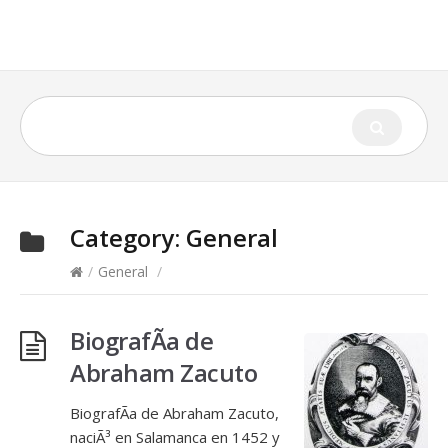
Category:
General
/
General
/
BiografÃ­a de
Abraham Zacuto
BiografÃ­a de Abraham Zacuto,
naciÃ³ en Salamanca en 1452 y