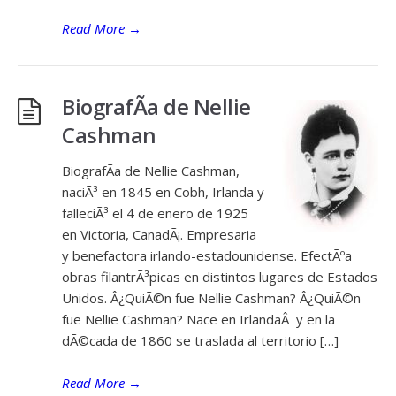
Read More
→
BiografÃ­a de Nellie
Cashman
BiografÃ­a de Nellie Cashman,
naciÃ³ en 1845 en Cobh, Irlanda y
falleciÃ³ el 4 de enero de 1925
en Victoria, CanadÃ¡. Empresaria
y benefactora irlando-estadounidense. EfectÃºa
obras filantrÃ³picas en distintos lugares de Estados
Unidos. Â¿QuiÃ©n fue Nellie Cashman? Â¿QuiÃ©n
fue Nellie Cashman? Nace en IrlandaÂ y en la
dÃ©cada de 1860 se traslada al territorio […]
Read More
→