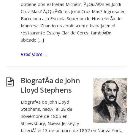
obtiene dos estrellas Michelin. Â¿QuiÃ©n es Jordi
Cruz Mas? Â¿QuiÃ©n es Jordi Cruz Mas? Ingresa en
Barcelona a la Escuela Superior de HostelerÃ­a de
Manresa. Cuando es adolescente trabaja en el
restaurante Estany Clar de Cercs, tambiÃ©n
ubicado […]
Read More
→
BiografÃ­a de John
Lloyd Stephens
BiografÃ­a de John Lloyd
Stephens, naciÃ³ el 28 de
noviembre de 1805 en
Shrewsbury, Nueva Jersey; y
falleciÃ³ el 13 de octubre de 1852 en Nueva York,