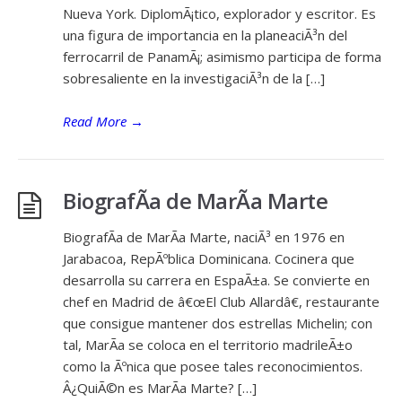
Nueva York. DiplomÃ¡tico, explorador y escritor. Es
una figura de importancia en la planeaciÃ³n del
ferrocarril de PanamÃ¡; asimismo participa de forma
sobresaliente en la investigaciÃ³n de la […]
Read More
→
BiografÃ­a de MarÃ­a Marte
BiografÃ­a de MarÃ­a Marte, naciÃ³ en 1976 en
Jarabacoa, RepÃºblica Dominicana. Cocinera que
desarrolla su carrera en EspaÃ±a. Se convierte en
chef en Madrid de â€œEl Club Allardâ€, restaurante
que consigue mantener dos estrellas Michelin; con
tal, MarÃ­a se coloca en el territorio madrileÃ±o
como la Ãºnica que posee tales reconocimientos.
Â¿QuiÃ©n es MarÃ­a Marte? […]