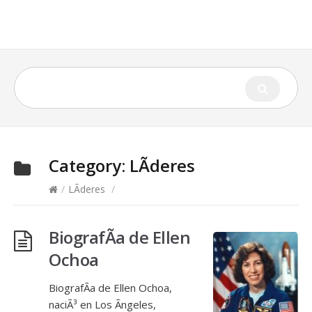
Category:
LÃ­deres
/
LÃ­deres
/
BiografÃ­a de Ellen
Ochoa
BiografÃ­a de Ellen Ochoa,
naciÃ³ en Los Ãngeles,