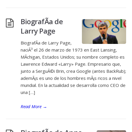
BiografÃ­a de
Larry Page
BiografÃ­a de Larry Page,
naciÃ³ el 26 de marzo de 1973 en East Lansing,
MÃ­chigan, Estados Unidos; su nombre completo es
Lawrence Edward «Larry» Page. Empresario que,
junto a SerguÃ©i Brin, crea Google (antes BackRub);
ademÃ¡s es uno de los hombres mÃ¡s ricos a nivel
mundial. En la actualidad se desarrolla como CEO de
una […]
Read More
→