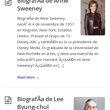
BiografÃ­a de Anne
Sweeney
BiografÃ­a de Anne Sweeney,
naciÃ³ el 4 de noviembre de 1957
en Kingston, New York, Estados
Unidos. Preside el Grupo de TV
Disney-ABC y tambiÃ©n es la co-presidente de
Disney Media. Es graduada de la Universidad de
New Rochelle en artes, y tiene una maestrÃ­a en
educaciÃ³n por Harvard. Â¿QuiÃ©n es Anne
Sweeney? Â¿QuiÃ©n es […]
Read More
→
BiografÃ­a de Lee
Byung-chul