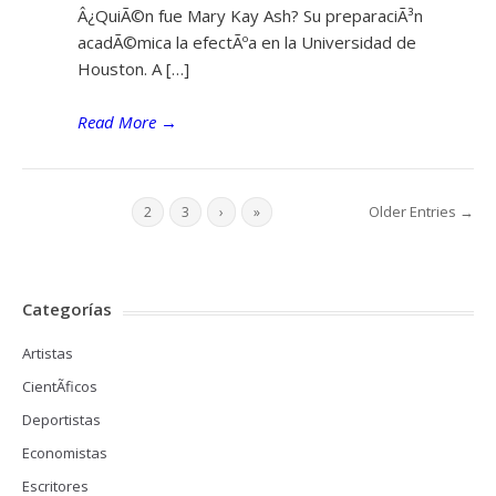
Â¿QuiÃ©n fue Mary Kay Ash? Su preparaciÃ³n
acadÃ©mica la efectÃºa en la Universidad de
Houston. A […]
Read More
→
Older Entries →
1
2
3
›
»
Categorías
Artistas
CientÃ­ficos
Deportistas
Economistas
Escritores