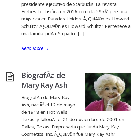
presidente ejecutivo de Starbucks. La revista
Forbes lo clasifica en 2016 como la 595Âª persona
mÃ¡s rica en Estados Unidos. Â¿QuiÃ©n es Howard
Schultz? Â¿QuiÃ©n es Howard Schultz? Pertenece a
una familia judÃ­a. Su padre […]
Read More
→
BiografÃ­a de
Mary Kay Ash
BiografÃ­a de Mary Kay
Ash, naciÃ³ el 12 de mayo
de 1918 en Hot Wells,
Texas; y falleciÃ³ el 21 de noviembre de 2001 en
Dallas, Texas. Empresaria que funda Mary Kay
Cosmetics, Inc. Â¿QuiÃ©n fue Mary Kay Ash?