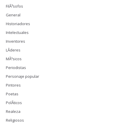
FilÃ³sofos
General
Historiadores
Intelectuales
Inventores
LÃ­deres
MÃºsicos
Periodistas
Personaje popular
Pintores
Poetas
PolÃ­ticos
Realeza
Religiosos