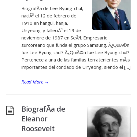
BiografÃ­a de Lee Byung-chul,
naciÃ³ el 12 de febrero de
1910 en hangul, hanja,
Uiryeong; y falleciÃ³ el 19 de
noviembre de 1987 en SeÃºl. Empresario
surcoreano que funda el grupo Samsung. Â¿QuiÃ©n
fue Lee Byung-chul? Â¿QuiÃ©n fue Lee Byung-chul?
Pertenece a una de las familias terratenientes mÃ¡s
importantes del condado de Uiryeong, siendo el […]
Read More
→
BiografÃ­a de
Eleanor
Roosevelt