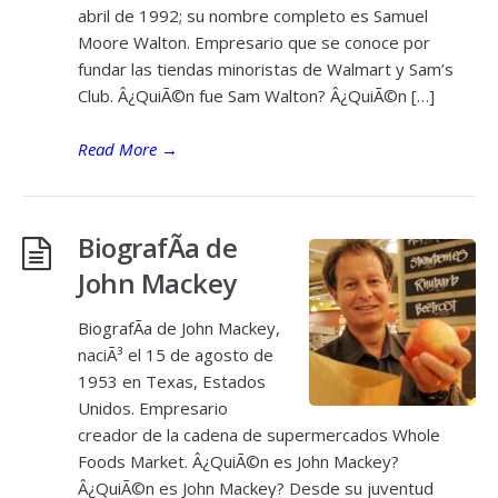
abril de 1992; su nombre completo es Samuel
Moore Walton. Empresario que se conoce por
fundar las tiendas minoristas de Walmart y Sam’s
Club. Â¿QuiÃ©n fue Sam Walton? Â¿QuiÃ©n […]
Read More
→
BiografÃ­a de
John Mackey
BiografÃ­a de John Mackey,
naciÃ³ el 15 de agosto de
1953 en Texas, Estados
Unidos. Empresario
creador de la cadena de supermercados Whole
Foods Market. Â¿QuiÃ©n es John Mackey?
Â¿QuiÃ©n es John Mackey? Desde su juventud