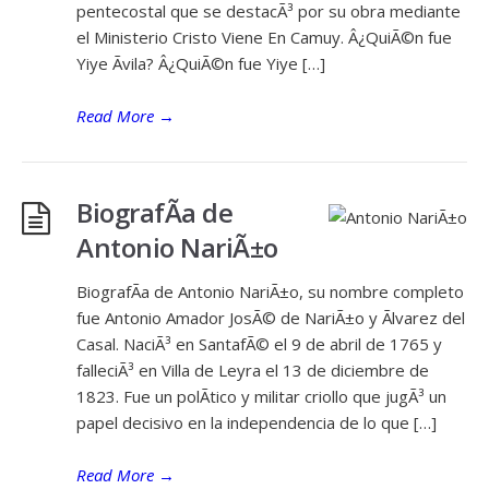
pentecostal que se destacÃ³ por su obra mediante
el Ministerio Cristo Viene En Camuy. Â¿QuiÃ©n fue
Yiye Ãvila? Â¿QuiÃ©n fue Yiye […]
Read More
→
BiografÃ­a de
Antonio NariÃ±o
BiografÃ­a de Antonio NariÃ±o, su nombre completo
fue Antonio Amador JosÃ© de NariÃ±o y Ãlvarez del
Casal. NaciÃ³ en SantafÃ© el 9 de abril de 1765 y
falleciÃ³ en Villa de Leyra el 13 de diciembre de
1823. Fue un polÃ­tico y militar criollo que jugÃ³ un
papel decisivo en la independencia de lo que […]
Read More
→