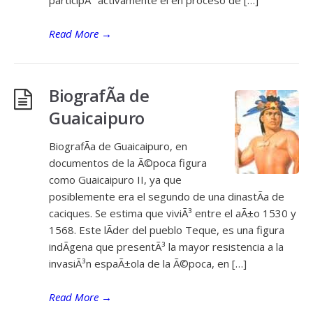
participÃ³ activamente el en proceso de […]
Read More
→
BiografÃ­a de
Guaicaipuro
BiografÃ­a de Guaicaipuro, en
documentos de la Ã©poca figura
como Guaicaipuro II, ya que
posiblemente era el segundo de una dinastÃ­a de
caciques. Se estima que viviÃ³ entre el aÃ±o 1530 y
1568. Este lÃ­der del pueblo Teque, es una figura
indÃ­gena que presentÃ³ la mayor resistencia a la
invasiÃ³n espaÃ±ola de la Ã©poca, en […]
Read More
→