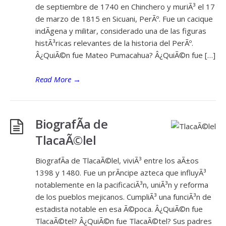
de septiembre de 1740 en Chinchero y muriÃ³ el 17
de marzo de 1815 en Sicuani, PerÃº. Fue un cacique
indÃ­gena y militar, considerado una de las figuras
histÃ³ricas relevantes de la historia del PerÃº.
Â¿QuiÃ©n fue Mateo Pumacahua? Â¿QuiÃ©n fue […]
Read More
→
BiografÃ­a de
TlacaÃ©lel
BiografÃ­a de TlacaÃ©lel, viviÃ³ entre los aÃ±os
1398 y 1480. Fue un prÃ­ncipe azteca que influyÃ³
notablemente en la pacificaciÃ³n, uniÃ³n y reforma
de los pueblos mejicanos. CumpliÃ³ una funciÃ³n de
estadista notable en esa Ã©poca. Â¿QuiÃ©n fue
TlacaÃ©tel? Â¿QuiÃ©n fue TlacaÃ©tel? Sus padres