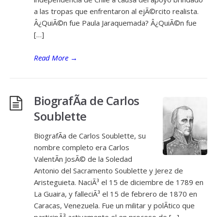
a las tropas que enfrentaron al ejÃ©rcito realista.
Â¿QuiÃ©n fue Paula Jaraquemada? Â¿QuiÃ©n fue
[…]
Read More
→
BiografÃ­a de Carlos
Soublette
BiografÃ­a de Carlos Soublette, su
nombre completo era Carlos
ValentÃ­n JosÃ© de la Soledad
Antonio del Sacramento Soublette y Jerez de
Aristeguieta. NaciÃ³ el 15 de diciembre de 1789 en
La Guaira, y falleciÃ³ el 15 de febrero de 1870 en
Caracas, Venezuela. Fue un militar y polÃ­tico que