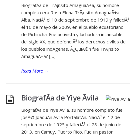
BiografÃ­a de TrÃ¡nsito AmaguaÃ±a, su nombre
completo era Rosa Elena TrÃ¡nsito AmaguaÃ±a
Alba. NaciÃ³ el 10 de septiembre de 1919 y falleciÃ³
el 10 de mayo de 2009, en el pueblo ecuatoriano
de Pichincha. Fue activista y luchadora incansable
del siglo XX, que defendiÃ³ los derechos civiles de
los pueblos indÃ­genas. Â¿QuiÃ©n fue TrÃ¡nsito
AmaguaÃ±a? […]
Read More
→
BiografÃ­a de Yiye Ãvila
BiografÃ­a de Yiye Ãvila, su nombre completo fue
JosÃ© JoaquÃ­n Ãvila PortalatÃ­n. NaciÃ³ el 12 de
septiembre de 1925 y falleciÃ³ el 28 de junio de
2013, en Camuy, Puerto Rico. Fue un pastor