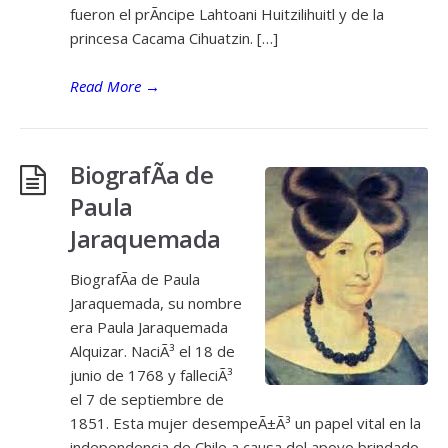
fueron el prÃ­ncipe Lahtoani Huitzilihuitl y de la
princesa Cacama Cihuatzin. […]
Read More
→
BiografÃ­a de
Paula
Jaraquemada
BiografÃ­a de Paula
Jaraquemada, su nombre
era Paula Jaraquemada
Alquizar. NaciÃ³ el 18 de
junio de 1768 y falleciÃ³
el 7 de septiembre de
1851. Esta mujer desempeÃ±Ã³ un papel vital en la
independencia de Chile a causa del apoyo brindado