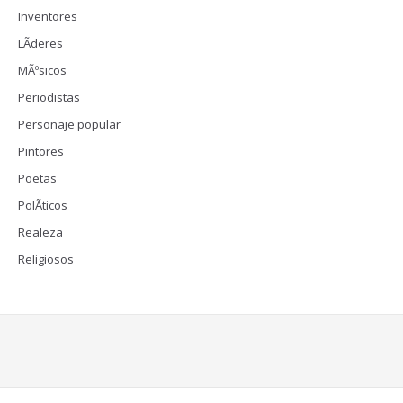
Inventores
LÃ­deres
MÃºsicos
Periodistas
Personaje popular
Pintores
Poetas
PolÃ­ticos
Realeza
Religiosos