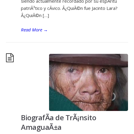
siendo actualmente recordado por su espÃ­ritu
patriÃ³tico y cÃ­vico. Â¿QuiÃ©n fue Jacinto Lara?
Â¿QuiÃ©n […]
Read More
→
BiografÃ­a de TrÃ¡nsito
AmaguaÃ±a