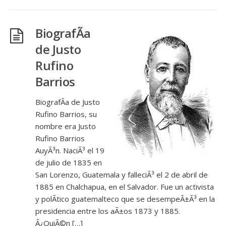
BiografÃ­a
de Justo
Rufino
Barrios
BiografÃ­a de Justo
Rufino Barrios, su
nombre era Justo
Rufino Barrios
AuyÃ³n. NaciÃ³ el 19
de julio de 1835 en
San Lorenzo, Guatemala y falleciÃ³ el 2 de abril de
1885 en Chalchapua, en el Salvador. Fue un activista
y polÃ­tico guatemalteco que se desempeÃ±Ã³ en la
presidencia entre los aÃ±os 1873 y 1885.
Â¿QuiÃ©n […]