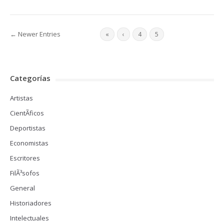
← Newer Entries
«
‹
4
5
6
Categorías
Artistas
CientÃ­ficos
Deportistas
Economistas
Escritores
FilÃ³sofos
General
Historiadores
Intelectuales