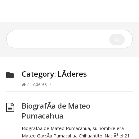
Category:
LÃ­deres
/
LÃ­deres
/
BiografÃ­a de Mateo
Pumacahua
BiografÃ­a de Mateo Pumacahua, su nombre era
Mateo GarcÃ­a Pumacahua Chihuantito. NaciÃ³ el 21