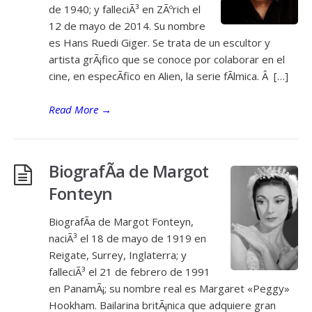
de 1940; y falleciÃ³ en ZÃºrich el
12 de mayo de 2014. Su nombre
es Hans Ruedi Giger. Se trata de un escultor y
artista grÃ¡fico que se conoce por colaborar en el
cine, en especÃ­fico en Alien, la serie fÃ­lmica. Â […]
Read More
→
BiografÃ­a de Margot
Fonteyn
BiografÃ­a de Margot Fonteyn,
naciÃ³ el 18 de mayo de 1919 en
Reigate, Surrey, Inglaterra; y
falleciÃ³ el 21 de febrero de 1991
en PanamÃ¡; su nombre real es Margaret «Peggy»
Hookham. Bailarina britÃ¡nica que adquiere gran