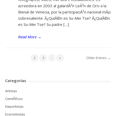
acreedora en 2003 al galardÃ³n LeÃ³n de Oro a la
Bienal de Venecia, por la participaciÃ³n nacional mÃ¡s
sobresaliente. Â¿QuiÃ©n es Su-Mei Tse? Â¿QuiÃ©n
es Su-Mei Tse? Su padre […]
Read More
→
Older Entries →
1
2
3
›
»
Categorías
Artistas
CientÃ­ficos
Deportistas
Economistas