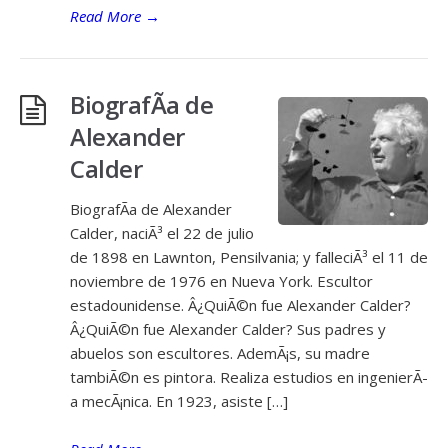
Read More
→
BiografÃ­a de
Alexander
Calder
BiografÃ­a de Alexander
Calder, naciÃ³ el 22 de julio
de 1898 en Lawnton, Pensilvania; y falleciÃ³ el 11 de
noviembre de 1976 en Nueva York. Escultor
estadounidense. Â¿QuiÃ©n fue Alexander Calder?
Â¿QuiÃ©n fue Alexander Calder? Sus padres y
abuelos son escultores. AdemÃ¡s, su madre
tambiÃ©n es pintora. Realiza estudios en ingenierÃ­
a mecÃ¡nica. En 1923, asiste […]