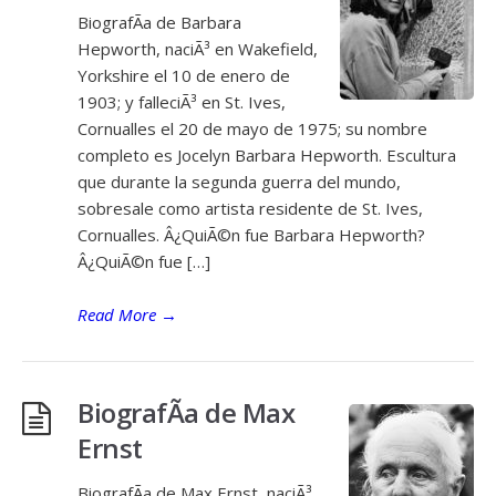
BiografÃ­a de Barbara
Hepworth, naciÃ³ en Wakefield,
Yorkshire el 10 de enero de
1903; y falleciÃ³ en St. Ives,
Cornualles el 20 de mayo de 1975; su nombre
completo es Jocelyn Barbara Hepworth. Escultura
que durante la segunda guerra del mundo,
sobresale como artista residente de St. Ives,
Cornualles. Â¿QuiÃ©n fue Barbara Hepworth?
Â¿QuiÃ©n fue […]
Read More
→
BiografÃ­a de Max
Ernst
BiografÃ­a de Max Ernst, naciÃ³