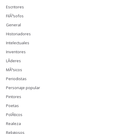
Escritores
FilÃ³sofos
General
Historiadores
Intelectuales
Inventores
LÃ­deres
MÃºsicos
Periodistas
Personaje popular
Pintores
Poetas
PolÃ­ticos
Realeza
Religiosos