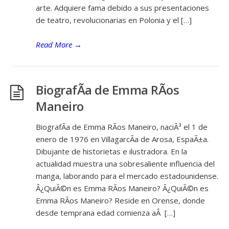
arte. Adquiere fama debido a sus presentaciones
de teatro, revolucionarias en Polonia y el […]
Read More
→
BiografÃ­a de Emma RÃ­os
Maneiro
BiografÃ­a de Emma RÃ­os Maneiro, naciÃ³ el 1 de
enero de 1976 en VillagarcÃ­a de Arosa, EspaÃ±a.
Dibujante de historietas e ilustradora. En la
actualidad muestra una sobresaliente influencia del
manga, laborando para el mercado estadounidense.
Â¿QuiÃ©n es Emma RÃ­os Maneiro? Â¿QuiÃ©n es
Emma RÃ­os Maneiro? Reside en Orense, donde
desde temprana edad comienza aÂ […]