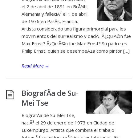
el 2 de abril de 1891 en BrÃ¼hl,
Alemania y falleciÃ³ el 1 de abril
de 1976 en ParÃ­s, Francia.
Artista considerado una figura primordial para los
movimientos del surrealismo y dadÃ¡. Â¿QuiÃ©n fue
Max Ernst? Â¿QuiÃ©n fue Max Ernst? Su padre es
Philip Ernst, quien se desempeÃ±a como pintor […]
Read More
→
BiografÃ­a de Su-
Mei Tse
BiografÃ­a de Su-Mei Tse,
naciÃ³ el 29 de enero de 1973 en Ciudad de
Luxemburgo. Artista que combina el trabajo
fotogrÃ¡fico, video, mÃºsica e instalaciones. Es