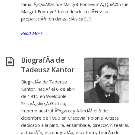
fama. Â¿QuiÃ©n fue Margot Fonteyn? Â¿QuiÃ©n fue
Margot Fonteyn? Inicia desde la niÃ±ez su
preparaciÃ³n en danza clÃ¡sica […]
Read More
→
BiografÃ­a de
Tadeusz Kantor
BiografÃ­a de Tadeusz
Kantor, naciÃ³ el 6 de abril
de 1915 en Wielopole
SkrzyÅ„skie,Â Galitzia,
Imperio austrohÃºngaro; y falleciÃ³ el 8 de
diciembre de 1990 en Cracovia, Polonia. Artista
dedicado a la pintura, ensamblaje, direcciÃ³n teatral,
actuaciÃ³n, escenografÃ­a, escritura y teorÃ­a del