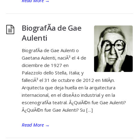
Read More
→
BiografÃ­a de Gae
Aulenti
BiografÃ­a de Gae Aulenti o
Gaetana Aulenti, naciÃ³ el 4 de
diciembre de 1927 en
Palazzolo dello Stella, Italia; y
falleciÃ³ el 31 de octubre de 2012 en MilÃ¡n.
Arquitecta que deja huella en la arquitectura
internacional, en el diseÃ±o industrial y en la
escenografÃ­a teatral. Â¿QuiÃ©n fue Gae Aulenti?
Â¿QuiÃ©n fue Gae Aulenti? Su […]
Read More
→