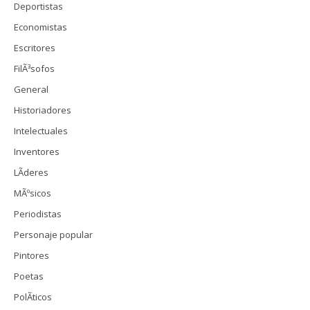
Deportistas
Economistas
Escritores
FilÃ³sofos
General
Historiadores
Intelectuales
Inventores
LÃ­deres
MÃºsicos
Periodistas
Personaje popular
Pintores
Poetas
PolÃ­ticos