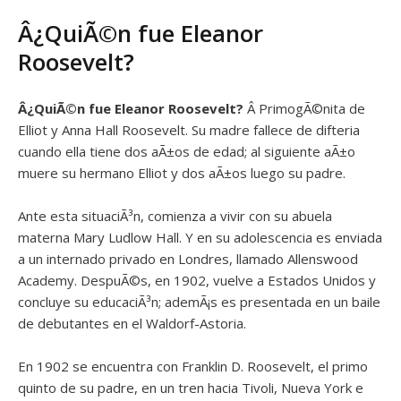
Â¿QuiÃ©n fue Eleanor
Roosevelt?
Â¿QuiÃ©n fue
Eleanor Roosevelt?
Â PrimogÃ©nita de
Elliot y Anna Hall Roosevelt. Su madre fallece de difteria
cuando ella tiene dos aÃ±os de edad; al siguiente aÃ±o
muere su hermano Elliot y dos aÃ±os luego su padre.
Ante esta situaciÃ³n, comienza a vivir con su abuela
materna Mary Ludlow Hall. Y en su adolescencia es enviada
a un internado privado en Londres, llamado Allenswood
Academy. DespuÃ©s, en 1902, vuelve a Estados Unidos y
concluye su educaciÃ³n; ademÃ¡s es presentada en un baile
de debutantes en el Waldorf-Astoria.
En 1902 se encuentra con Franklin D. Roosevelt, el primo
quinto de su padre, en un tren hacia Tivoli, Nueva York e