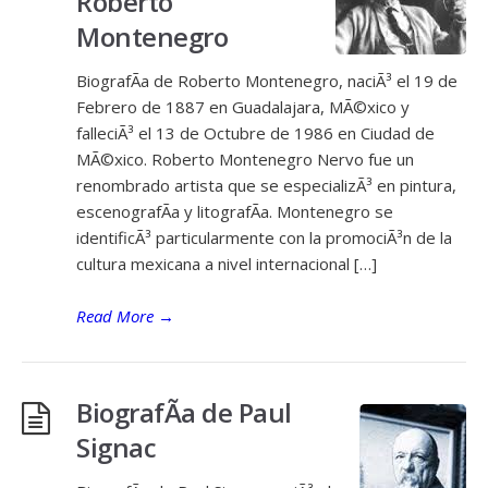
Roberto
Montenegro
BiografÃ­a de Roberto Montenegro, naciÃ³ el 19 de
Febrero de 1887 en Guadalajara, MÃ©xico y
falleciÃ³ el 13 de Octubre de 1986 en Ciudad de
MÃ©xico. Roberto Montenegro Nervo fue un
renombrado artista que se especializÃ³ en pintura,
escenografÃ­a y litografÃ­a. Montenegro se
identificÃ³ particularmente con la promociÃ³n de la
cultura mexicana a nivel internacional […]
Read More
→
BiografÃ­a de Paul
Signac