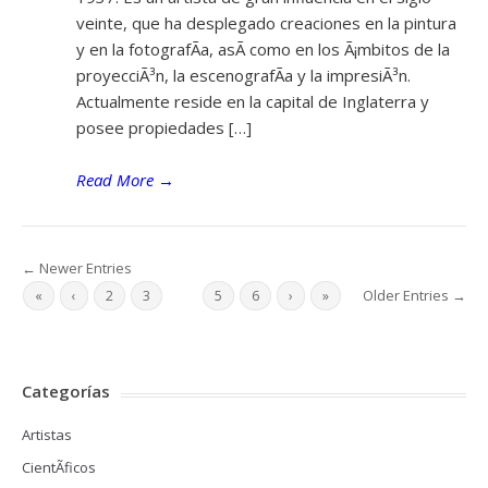
veinte, que ha desplegado creaciones en la pintura
y en la fotografÃ­a, asÃ­ como en los Ã¡mbitos de la
proyecciÃ³n, la escenografÃ­a y la impresiÃ³n.
Actualmente reside en la capital de Inglaterra y
posee propiedades […]
Read More
→
← Newer Entries
Older Entries →
«
‹
2
3
4
5
6
›
»
Categorías
Artistas
CientÃ­ficos