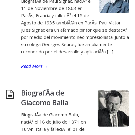
BiografÃ­a de Paul Signac, naciÃ³ el
11 de Noviembre de 1863 en
ParÃ­s, Francia y falleciÃ³ el 15 de
Agosto de 1935 tambiÃ©n en ParÃ­s. Paul Victor
Jules Signac era un afamado pintor que se destacÃ³
por medio del movimiento neoimpresionista. Junto a
su colega Georges Seurat, fue ampliamente
reconocido por el desarrollo y aplicaciÃ³n […]
Read More
→
BiografÃ­a de
Giacomo Balla
BiografÃ­a de Giacomo Balla,
naciÃ³ el 18 de Julio de 1871 en
TurÃ­n, Italia y falleciÃ³ el 01 de