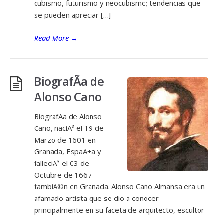
cubismo, futurismo y neocubismo; tendencias que
se pueden apreciar […]
Read More
→
BiografÃ­a de
Alonso Cano
BiografÃ­a de Alonso
Cano, naciÃ³ el 19 de
Marzo de 1601 en
Granada, EspaÃ±a y
falleciÃ³ el 03 de
Octubre de 1667
tambiÃ©n en Granada. Alonso Cano Almansa era un
afamado artista que se dio a conocer
principalmente en su faceta de arquitecto, escultor