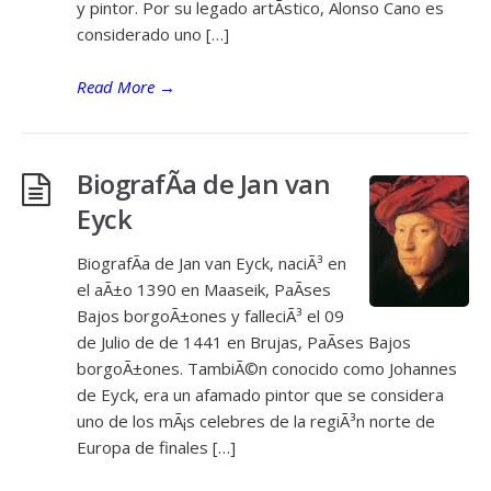
y pintor. Por su legado artÃ­stico, Alonso Cano es
considerado uno […]
Read More
→
BiografÃ­a de Jan van
Eyck
BiografÃ­a de Jan van Eyck, naciÃ³ en
el aÃ±o 1390 en Maaseik, PaÃ­ses
Bajos borgoÃ±ones y falleciÃ³ el 09
de Julio de de 1441 en Brujas, PaÃ­ses Bajos
borgoÃ±ones. TambiÃ©n conocido como Johannes
de Eyck, era un afamado pintor que se considera
uno de los mÃ¡s celebres de la regiÃ³n norte de
Europa de finales […]