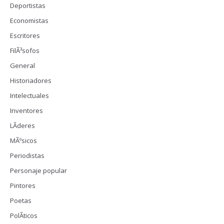
Deportistas
Economistas
Escritores
FilÃ³sofos
General
Historiadores
Intelectuales
Inventores
LÃ­deres
MÃºsicos
Periodistas
Personaje popular
Pintores
Poetas
PolÃ­ticos