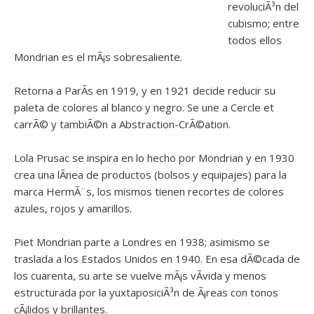
revoluciÃ³n del
cubismo; entre
todos ellos
Mondrian es el mÃ¡s sobresaliente.
Retorna a ParÃ­s en 1919, y en 1921 decide reducir su
paleta de colores al blanco y negro. Se une a Cercle et
carrÃ© y tambiÃ©n a Abstraction-CrÃ©ation.
Lola Prusac se inspira en lo hecho por Mondrian y en 1930
crea una lÃ­nea de productos (bolsos y equipajes) para la
marca HermÃ¨s, los mismos tienen recortes de colores
azules, rojos y amarillos.
Piet Mondrian parte a Londres en 1938; asimismo se
traslada a los Estados Unidos en 1940. En esa dÃ©cada de
los cuarenta, su arte se vuelve mÃ¡s vÃ­vida y menos
estructurada por la yuxtaposiciÃ³n de Ã¡reas con tonos
cÃ¡lidos y brillantes.