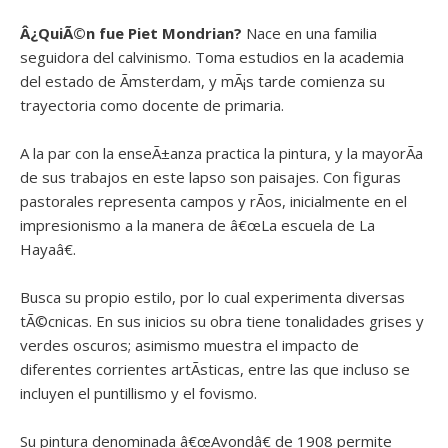
Â¿QuiÃ©n fue
Piet Mondrian?
Nace en una familia
seguidora del calvinismo. Toma estudios en la academia
del estado de Ãmsterdam, y mÃ¡s tarde comienza su
trayectoria como docente de primaria.
A la par con la enseÃ±anza practica la pintura, y la mayorÃ­a
de sus trabajos en este lapso son paisajes. Con figuras
pastorales representa campos y rÃ­os, inicialmente en el
impresionismo a la manera de â€œLa escuela de La
Hayaâ€.
Busca su propio estilo, por lo cual experimenta diversas
tÃ©cnicas. En sus inicios su obra tiene tonalidades grises y
verdes oscuros; asimismo muestra el impacto de
diferentes corrientes artÃ­sticas, entre las que incluso se
incluyen el puntillismo y el fovismo.
Su pintura denominada â€œAvondâ€ de 1908 permite