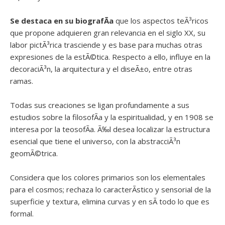
Se destaca en su biografÃ­a
que los aspectos teÃ³ricos
que propone adquieren gran relevancia en el siglo XX, su
labor pictÃ³rica trasciende y es base para muchas otras
expresiones de la estÃ©tica. Respecto a ello, influye en la
decoraciÃ³n, la arquitectura y el diseÃ±o, entre otras
ramas.
Todas sus creaciones se ligan profundamente a sus
estudios sobre la filosofÃ­a y la espiritualidad, y en 1908 se
interesa por la teosofÃ­a. Ã‰l desea localizar la estructura
esencial que tiene el universo, con la abstracciÃ³n
geomÃ©trica.
Considera que los colores primarios son los elementales
para el cosmos; rechaza lo caracterÃ­stico y sensorial de la
superficie y textura, elimina curvas y en sÃ­ todo lo que es
formal.