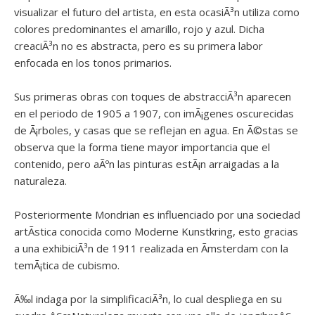
visualizar el futuro del artista, en esta ocasiÃ³n utiliza como
colores predominantes el amarillo, rojo y azul. Dicha
creaciÃ³n no es abstracta, pero es su primera labor
enfocada en los tonos primarios.
Sus primeras obras con toques de abstracciÃ³n aparecen
en el periodo de 1905 a 1907, con imÃ¡genes oscurecidas
de Ã¡rboles, y casas que se reflejan en agua. En Ã©stas se
observa que la forma tiene mayor importancia que el
contenido, pero aÃºn las pinturas estÃ¡n arraigadas a la
naturaleza.
Posteriormente Mondrian es influenciado por una sociedad
artÃ­stica conocida como Moderne Kunstkring, esto gracias
a una exhibiciÃ³n de 1911 realizada en Ãmsterdam con la
temÃ¡tica de cubismo.
Ã‰l indaga por la simplificaciÃ³n, lo cual despliega en su