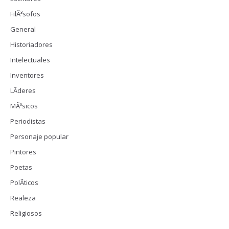
FilÃ³sofos
General
Historiadores
Intelectuales
Inventores
LÃ­deres
MÃºsicos
Periodistas
Personaje popular
Pintores
Poetas
PolÃ­ticos
Realeza
Religiosos