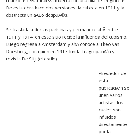
cuadro â€œNaturaleza muerta con una olla de jengibreâ€.
De esta obra hace dos versiones, la cubista en 1911 y la
abstracta un aÃ±o despuÃ©s.
Se traslada a tierras parisinas y permanece ahÃ­ entre
1911 y 1914; en este sitio recibe la influencia del cubismo.
Luego regresa a Ãmsterdam y ahÃ­ conoce a Theo van
Doesburg, con quien en 1917 funda la agrupaciÃ³n y
revista De Stijl (el estilo).
Alrededor de
esta
publicaciÃ³n se
unen varios
artistas, los
cuales son
influidos
directamente
por la