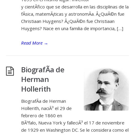
y cientÃ­fico que se desarrolla en las disciplinas de la
fÃ­sica, matemÃ¡ticas y astronomÃ­a. Â¿QuiÃ©n fue
Christiaan Huygens? Â¿QuiÃ©n fue Christiaan
Huygens? Nace en una familia de importancia, […]
Read More
→
BiografÃ­a de
Herman
Hollerith
BiografÃ­a de Herman
Hollerith, naciÃ³ el 29 de
febrero de 1860 en
BÃºfalo, Nueva York y falleciÃ³ el 17 de noviembre
de 1929 en Washington DC. Se le considera como el