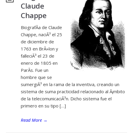
Claude
Chappe
BiografÃ­a de Claude
Chappe, naciÃ³ el 25
de diciembre de
1763 en BrÃ»lon y
falleciÃ³ el 23 de
enero de 1805 en
ParÃ­s. Fue un
hombre que se
sumergiÃ³ en la rama de la inventiva, creando un
sistema de suma practicidad relacionado al Ã¡mbito
de la telecomunicaciÃ³n. Dicho sistema fue el
primero en su tipo […]
Read More
→