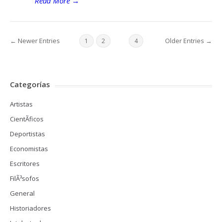
Read More
→
← Newer Entries
Older Entries →
1
2
3
4
Categorías
Artistas
CientÃ­ficos
Deportistas
Economistas
Escritores
FilÃ³sofos
General
Historiadores