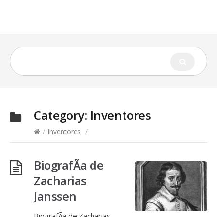
Category:
Inventores
/
Inventores
/
BiografÃ­a de
Zacharias
Janssen
BiografÃ­a de Zacharias