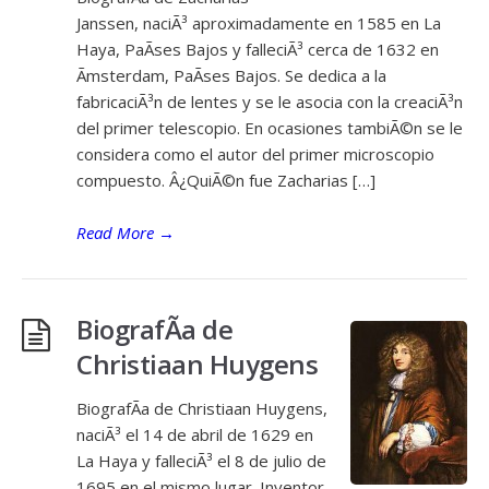
Janssen, naciÃ³ aproximadamente en 1585 en La
Haya, PaÃ­ses Bajos y falleciÃ³ cerca de 1632 en
Ãmsterdam, PaÃ­ses Bajos. Se dedica a la
fabricaciÃ³n de lentes y se le asocia con la creaciÃ³n
del primer telescopio. En ocasiones tambiÃ©n se le
considera como el autor del primer microscopio
compuesto. Â¿QuiÃ©n fue Zacharias […]
Read More
→
BiografÃ­a de
Christiaan Huygens
BiografÃ­a de Christiaan Huygens,
naciÃ³ el 14 de abril de 1629 en
La Haya y falleciÃ³ el 8 de julio de
1695 en el mismo lugar. Inventor