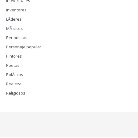
Intelectuales
Inventores
LÃ­deres
MÃºsicos
Periodistas
Personaje popular
Pintores
Poetas
PolÃ­ticos
Realeza
Religiosos