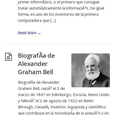
primer informÃ¡tico, o el primero que consigue
tratar automÃ¡ticamente la informaciÃ³n. De igual
forma, es uno de los inventores de la primera
computadora que […]
Read More
→
BiografÃ­a de
Alexander
Graham Bell
BiografÃ­a de Alexander
Graham Bell, naciÃ³ el 3 de
marzo de 1847 en Edimburgo, Escocia, Reino Unido
y falleciÃ³ el 2 de agosto de 1922 en Beinn
Bhreagh, CanadÃ¡. Inventor, logopeda y cientÃ­fico
que contribuye en la tecnologÃ­a de la aviaciÃ³n y en