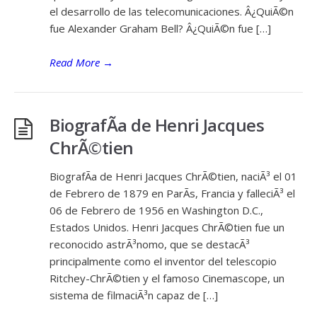
el desarrollo de las telecomunicaciones. Â¿QuiÃ©n
fue Alexander Graham Bell? Â¿QuiÃ©n fue […]
Read More
→
BiografÃ­a de Henri Jacques
ChrÃ©tien
BiografÃ­a de Henri Jacques ChrÃ©tien, naciÃ³ el 01
de Febrero de 1879 en ParÃ­s, Francia y falleciÃ³ el
06 de Febrero de 1956 en Washington D.C.,
Estados Unidos. Henri Jacques ChrÃ©tien fue un
reconocido astrÃ³nomo, que se destacÃ³
principalmente como el inventor del telescopio
Ritchey-ChrÃ©tien y el famoso Cinemascope, un
sistema de filmaciÃ³n capaz de […]