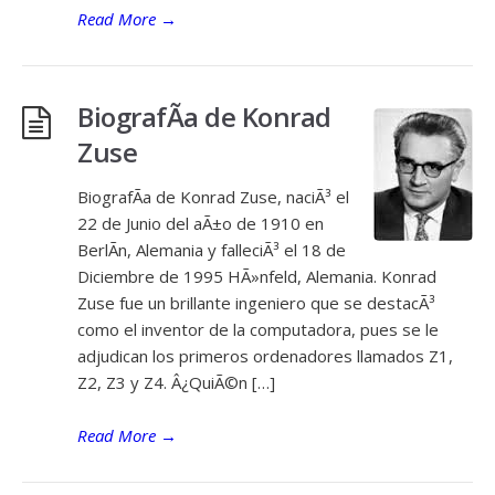
Read More
→
BiografÃ­a de Konrad
Zuse
BiografÃ­a de Konrad Zuse, naciÃ³ el
22 de Junio del aÃ±o de 1910 en
BerlÃ­n, Alemania y falleciÃ³ el 18 de
Diciembre de 1995 HÃ»nfeld, Alemania. Konrad
Zuse fue un brillante ingeniero que se destacÃ³
como el inventor de la computadora, pues se le
adjudican los primeros ordenadores llamados Z1,
Z2, Z3 y Z4. Â¿QuiÃ©n […]
Read More
→