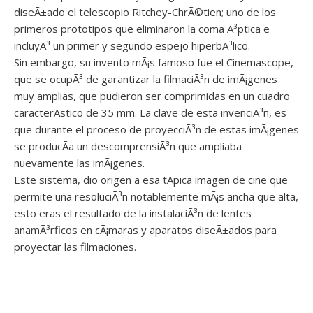
diseÃ±ado el telescopio Ritchey-ChrÃ©tien; uno de los
primeros prototipos que eliminaron la coma Ã³ptica e
incluyÃ³ un primer y segundo espejo hiperbÃ³lico.
Sin embargo, su invento mÃ¡s famoso fue el Cinemascope,
que se ocupÃ³ de garantizar la filmaciÃ³n de imÃ¡genes
muy amplias, que pudieron ser comprimidas en un cuadro
caracterÃ­stico de 35 mm. La clave de esta invenciÃ³n, es
que durante el proceso de proyecciÃ³n de estas imÃ¡genes
se producÃ­a un descomprensiÃ³n que ampliaba
nuevamente las imÃ¡genes.
Este sistema, dio origen a esa tÃ­pica imagen de cine que
permite una resoluciÃ³n notablemente mÃ¡s ancha que alta,
esto eras el resultado de la instalaciÃ³n de lentes
anamÃ³rficos en cÃ¡maras y aparatos diseÃ±ados para
proyectar las filmaciones.