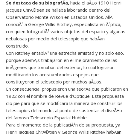
Se destaca de su biografÃ­a,
hacia el aÃ±o 1910 Henri
Jacques ChrÃ©tien se hallaba laborando dentro del
Observatorio Monte Wilson en Estados Unidos. AllÃ­
conociÃ³ a George Willis Ritchey, especialista en Ã³ptica,
con quien fotografiÃ³ varios objetos del espacio y algunas
nebulosas por medio del telescopio que habÃ­an
construido.
Con Ritchey entablÃ³ una estrecha amistad y no solo eso,
porque ademÃ¡s trabajaron en el mejoramiento de las
imÃ¡genes que tomaban del exterior, lo cual lograron
modificando los acostumbrados espejos que
constituyeron el telescopio por muchos aÃ±os.
En consecuencia, propusieron una teorÃ­a que publicaron en
1922 con el nombre de Revue d’Optique. Esta propuesta
dio pie para que se modificara la manera de construir los
telescopios del mundo, al punto de sustentar el diseÃ±o
del famoso Telescopio Espacial Hubble.
Para el momento de la publicaciÃ³n de su propuesta, ya
Henri Jacques ChrÃ©tien y George Willis Ritchey habÃ­an