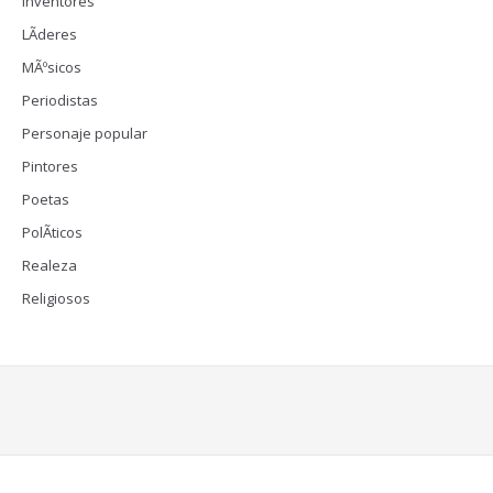
Inventores
LÃ­deres
MÃºsicos
Periodistas
Personaje popular
Pintores
Poetas
PolÃ­ticos
Realeza
Religiosos