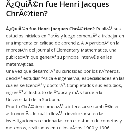
Â¿QuiÃ©n fue Henri Jacques
ChrÃ©tien?
Â¿QuiÃ©n fue Henri Jacques ChrÃ©tien?
RealizÃ³ sus
estudios iniciales en ParÃ­s y luego comenzÃ³ a trabajar en
una imprenta en calidad de aprendiz. AllÃ­ participÃ³ en la
impresiÃ³n del Journal of Elementary Mathematics, una
publicaciÃ³n que generÃ³ su principal interÃ©s en las
matemÃ¡ticas.
Una vez que desarrollÃ³ su curiosidad por los nÃºmeros,
decidiÃ³ estudiar fÃ­sica e ingenierÃ­a, especialidades en las
cuales se licenciÃ³ y doctorÃ³. Completados sus estudios,
ingresÃ³ al Instituto de Ã“ptica y mÃ¡s tarde a la
Universidad de la Sorbona.
Pronto ChrÃ©tien comenzÃ³ a interesarse tambiÃ©n en
astronomÃ­a, lo cual lo llevÃ³ a involucrarse en las
investigaciones relacionadas con el estudio de cometas y
meteoros, realizadas entre los aÃ±os 1900 y 1906.