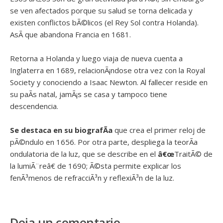
se ven afectados porque su salud se torna delicada y
existen conflictos bÃ©licos (el Rey Sol contra Holanda).
AsÃ­ que abandona Francia en 1681.
Retorna a Holanda y luego viaja de nueva cuenta a
Inglaterra en 1689, relacionÃ¡ndose otra vez con la Royal
Society y conociendo a Isaac Newton. Al fallecer reside en
su paÃ­s natal, jamÃ¡s se casa y tampoco tiene
descendencia.
Se destaca en su biografÃ­a
que crea el primer reloj de
pÃ©ndulo en 1656. Por otra parte, despliega la teorÃ­a
ondulatoria de la luz, que se describe en el
â€œ
TraitÃ© de
la lumiÃ¨reâ€ de 1690; Ã©sta permite explicar los
fenÃ³menos de refracciÃ³n y reflexiÃ³n de la luz.
Deja un comentario