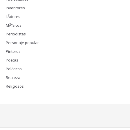
Inventores
LÃ­deres
MÃºsicos
Periodistas
Personaje popular
Pintores
Poetas
PolÃ­ticos
Realeza
Religiosos