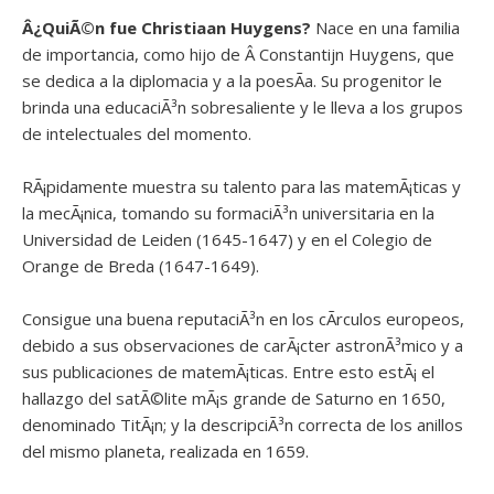
Â¿QuiÃ©n fue
Christiaan Huygens?
Nace en una familia
de importancia, como hijo de Â Constantijn Huygens, que
se dedica a la diplomacia y a la poesÃ­a. Su progenitor le
brinda una educaciÃ³n sobresaliente y le lleva a los grupos
de intelectuales del momento.
RÃ¡pidamente muestra su talento para las matemÃ¡ticas y
la mecÃ¡nica, tomando su formaciÃ³n universitaria en la
Universidad de Leiden (1645-1647) y en el Colegio de
Orange de Breda (1647-1649).
Consigue una buena reputaciÃ³n en los cÃ­rculos europeos,
debido a sus observaciones de carÃ¡cter astronÃ³mico y a
sus publicaciones de matemÃ¡ticas. Entre esto estÃ¡ el
hallazgo del satÃ©lite mÃ¡s grande de Saturno en 1650,
denominado TitÃ¡n; y la descripciÃ³n correcta de los anillos
del mismo planeta, realizada en 1659.