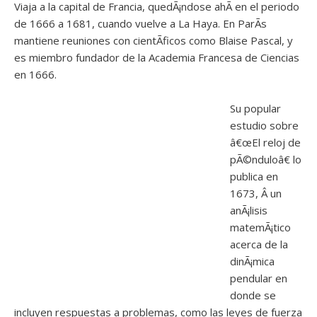
Viaja a la capital de Francia, quedÃ¡ndose ahÃ­ en el periodo
de 1666 a 1681, cuando vuelve a La Haya. En ParÃ­s
mantiene reuniones con cientÃ­ficos como Blaise Pascal, y
es miembro fundador de la Academia Francesa de Ciencias
en 1666.
Su popular
estudio sobre
â€œEl reloj de
pÃ©nduloâ€ lo
publica en
1673, Â un
anÃ¡lisis
matemÃ¡tico
acerca de la
dinÃ¡mica
pendular en
donde se
incluyen respuestas a problemas, como las leyes de fuerza