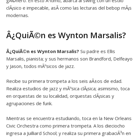
gÃ©nero. En esto Ãºltimo, abarca al swing con un estilo
clÃ¡sico e impecable, asÃ­ como las lecturas del bebop mÃ¡s
modernas.
Â¿QuiÃ©n es Wynton Marsalis?
Â¿QuiÃ©n es
Wynton Marsalis?
Su padre es Ellis
Marsalis, pianista; y sus hermanos son Brandford, Delfeayo
y Jason, todos mÃºsicos de jazz.
Recibe su primera trompeta a los seis aÃ±os de edad.
Realiza estudios de jazz y mÃºsica clÃ¡sica; asimismo, toca
en orquestas de su localidad, orquestas clÃ¡sicas y
agrupaciones de funk.
Mientras se encuentra estudiando, toca en la New Orleans
Civic Orchestra como primera trompeta. A los dieciocho
ingresa a Juilliard School; y realiza su primera grabaciÃ³n en