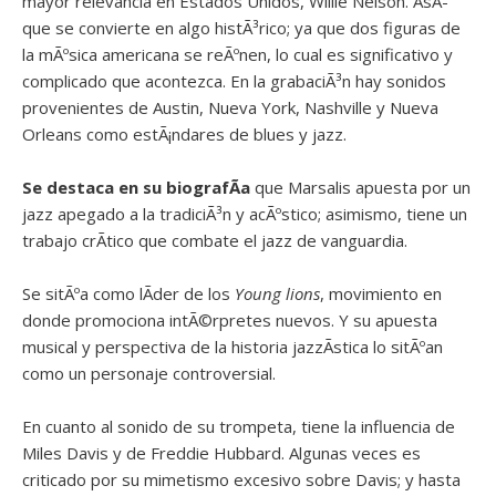
mayor relevancia en Estados Unidos, Willie Nelson. AsÃ­
que se convierte en algo histÃ³rico; ya que dos figuras de
la mÃºsica americana se reÃºnen, lo cual es significativo y
complicado que acontezca. En la grabaciÃ³n hay sonidos
provenientes de Austin, Nueva York, Nashville y Nueva
Orleans como estÃ¡ndares de blues y jazz.
Se destaca en su biografÃ­a
que Marsalis apuesta por un
jazz apegado a la tradiciÃ³n y acÃºstico; asimismo, tiene un
trabajo crÃ­tico que combate el jazz de vanguardia.
Se sitÃºa como lÃ­der de los
Young lions
, movimiento en
donde promociona intÃ©rpretes nuevos. Y su apuesta
musical y perspectiva de la historia jazzÃ­stica lo sitÃºan
como un personaje controversial.
En cuanto al sonido de su trompeta, tiene la influencia de
Miles Davis y de Freddie Hubbard. Algunas veces es
criticado por su mimetismo excesivo sobre Davis; y hasta