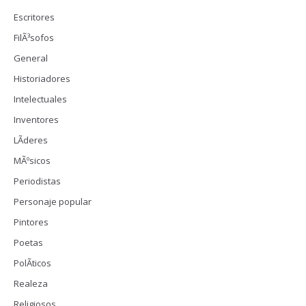
Escritores
FilÃ³sofos
General
Historiadores
Intelectuales
Inventores
LÃ­deres
MÃºsicos
Periodistas
Personaje popular
Pintores
Poetas
PolÃ­ticos
Realeza
Religiosos