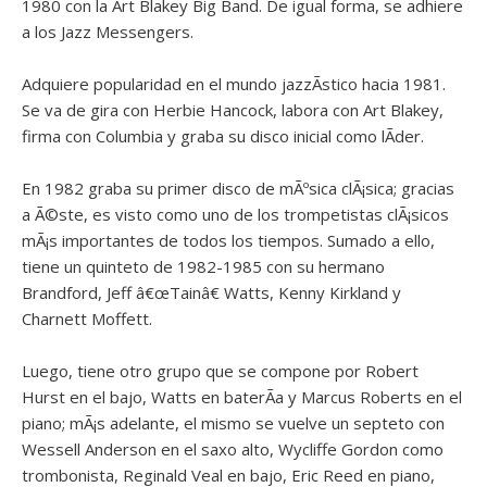
1980 con la Art Blakey Big Band. De igual forma, se adhiere
a los Jazz Messengers.
Adquiere popularidad en el mundo jazzÃ­stico hacia 1981.
Se va de gira con Herbie Hancock, labora con Art Blakey,
firma con Columbia y graba su disco inicial como lÃ­der.
En 1982 graba su primer disco de mÃºsica clÃ¡sica; gracias
a Ã©ste, es visto como uno de los trompetistas clÃ¡sicos
mÃ¡s importantes de todos los tiempos. Sumado a ello,
tiene un quinteto de 1982-1985 con su hermano
Brandford, Jeff â€œTainâ€ Watts, Kenny Kirkland y
Charnett Moffett.
Luego, tiene otro grupo que se compone por Robert
Hurst en el bajo, Watts en baterÃ­a y Marcus Roberts en el
piano; mÃ¡s adelante, el mismo se vuelve un septeto con
Wessell Anderson en el saxo alto, Wycliffe Gordon como
trombonista, Reginald Veal en bajo, Eric Reed en piano,