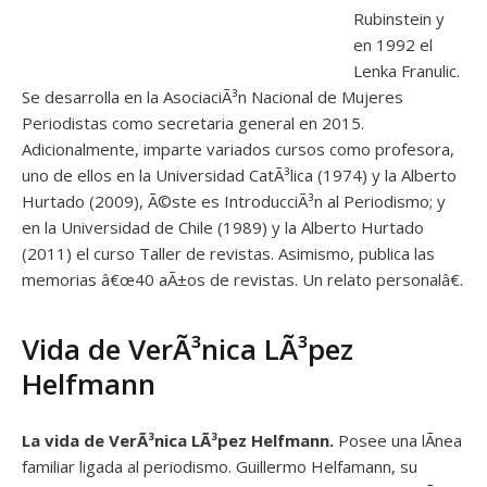
Rubinstein y
en 1992 el
Lenka Franulic.
Se desarrolla en la AsociaciÃ³n Nacional de Mujeres
Periodistas como secretaria general en 2015.
Adicionalmente, imparte variados cursos como profesora,
uno de ellos en la Universidad CatÃ³lica (1974) y la Alberto
Hurtado (2009), Ã©ste es IntroducciÃ³n al Periodismo; y
en la Universidad de Chile (1989) y la Alberto Hurtado
(2011) el curso Taller de revistas. Asimismo, publica las
memorias â€œ40 aÃ±os de revistas. Un relato personalâ€.
Vida de VerÃ³nica LÃ³pez
Helfmann
La vida de VerÃ³nica LÃ³pez Helfmann.
Posee una lÃ­nea
familiar ligada al periodismo. Guillermo Helfamann, su