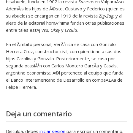
bisabuelo, funda en 1902 la revista
Sucesos
en ValparaÃ­so.
AdemÃ¡s los hijos de Ã©ste, Gustavo y Federico (quien es
su abuelo) se encargan en 1919 de la revista
Zig-Zag
; y al
alero de la editorial homÃ³nima fundan otras publicaciones,
entre tales estÃ¡
Vea
,
Okey
y
Ercilla
.
En el Ã¡mbito personal, VerÃ³nica se casa con Gonzalo
Herrera Cruz, constructor civil, con quien tiene a sus dos
hijos Carolina y Gonzalo. Posteriormente, se casa por
segunda ocasiÃ³n con Carlos Montero GarcÃ­a y Casals,
argentino economista; Ã©l pertenece al equipo que funda
el Banco Interamericano de Desarrollo en compaÃ±Ã­a de
Felipe Herrera.
Deja un comentario
Disculpa, debes
iniciar sesión
para escribir un comentario.