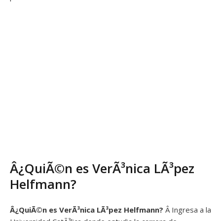
Â¿QuiÃ©n es VerÃ³nica LÃ³pez
Helfmann?
Â¿QuiÃ©n es
VerÃ³nica LÃ³pez Helfmann?
Â Ingresa a la