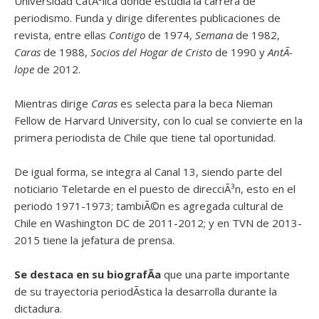
Universidad CatÃ³lica donde estudia la carrera de
periodismo. Funda y dirige diferentes publicaciones de
revista, entre ellas
Contigo
de 1974,
Semana
de 1982,
Caras
de 1988,
Socios del Hogar de Cristo
de 1990 y
AntÃ­
lope
de 2012.
Mientras dirige
Caras
es selecta para la beca Nieman
Fellow de Harvard University, con lo cual se convierte en la
primera periodista de Chile que tiene tal oportunidad.
De igual forma, se integra al Canal 13, siendo parte del
noticiario Teletarde en el puesto de direcciÃ³n, esto en el
periodo 1971-1973; tambiÃ©n es agregada cultural de
Chile en Washington DC de 2011-2012; y en TVN de 2013-
2015 tiene la jefatura de prensa.
Se destaca en su biografÃ­a
que una parte importante
de su trayectoria periodÃ­stica la desarrolla durante la
dictadura.