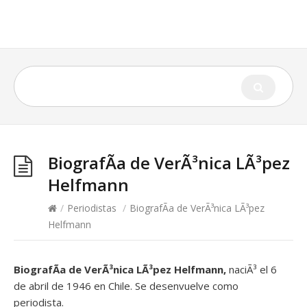
BiografÃ­a de VerÃ³nica LÃ³pez
Helfmann
/
Periodistas
/
BiografÃ­a de VerÃ³nica LÃ³pez
Helfmann
BiografÃ­a de VerÃ³nica LÃ³pez Helfmann,
naciÃ³ el 6
de abril de 1946 en Chile. Se desenvuelve como
periodista.