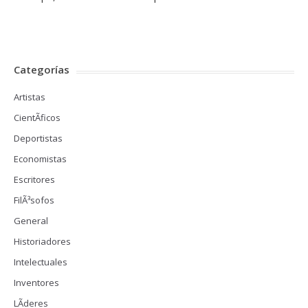
Categorías
Artistas
CientÃ­ficos
Deportistas
Economistas
Escritores
FilÃ³sofos
General
Historiadores
Intelectuales
Inventores
LÃ­deres