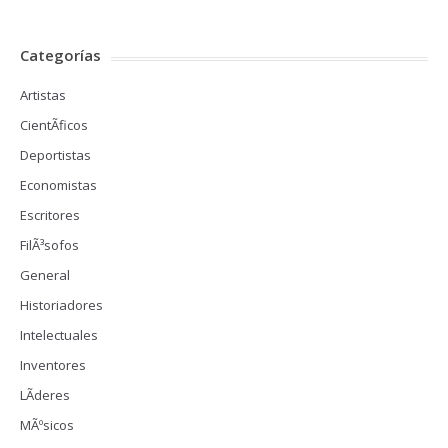
Categorías
Artistas
CientÃ­ficos
Deportistas
Economistas
Escritores
FilÃ³sofos
General
Historiadores
Intelectuales
Inventores
LÃ­deres
MÃºsicos