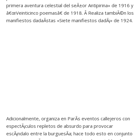
primera aventura celestial del seÃ±or Antipirina» de 1916 y
â€œVeinticinco poemasâ€ de 1918. Â Realiza tambiÃ©n los
manifiestos dadaÃ­stas «Siete manifiestos dadÃ¡» de 1924.
Adicionalmente, organiza en ParÃ­s eventos callejeros con
espectÃ¡culos repletos de absurdo para provocar
escÃ¡ndalo entre la burguesÃ­a; hace todo esto en conjunto