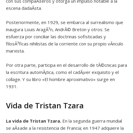
con sus compaÃ±eros y otorga un impulso notable a la
escena dadaÃ­sta.
Posteriormente, en 1929, se embarca al surrealismo que
inaugura Louis AragÃ³n, AndrÃ© Breton y otros. Se
esfuerza por conciliar las doctrinas sofisticadas y
filosÃ³ficas nihilistas de la corriente con su propio vÃ­nculo
marxista.
Por otra parte, participa en el desarrollo de tÃ©cnicas para
la escritura automÃ¡tica, como el cadÃ¡ver exquisito y el
collage. Y su libro «El hombre aproximativo» surge en
1931.
Vida de Tristan Tzara
La vida de Tristan Tzara.
En la segunda guerra mundial
se aÃ±ade a la resistencia de Francia; en 1947 adquiere la