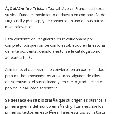
Â¿QuiÃ©n fue
Tristan Tzara?
Vive en Francia casi toda
su vida. Funda el movimiento dadaÃ­sta en compaÃ±Ã­a de
Hugo Ball y Jean Arp, y se convierte en uno de sus autores
mÃ¡s relevantes.
Esta corriente de vanguardia es revolucionaria por
completo, porque rompe con lo establecido en la historia
del arte occidental; debido a esto, se le cataloga como
â€œantiarteâ€.
Asimismo, el dadaÃ­smo se convierte en un padre fundador
para muchos movimientos artÃ­sticos, algunos de ellos el
estridentismo, el surrealismo y, en cierto grado, el arte
pop de la dÃ©cada sesentera.
Se destaca en su biografÃ­a
que su origen es durante la
primera guerra del mundo en ZÃºrich y Tzara escribe los
primeros textos en esta lÃ­nea. Tales escritos son â€œLa