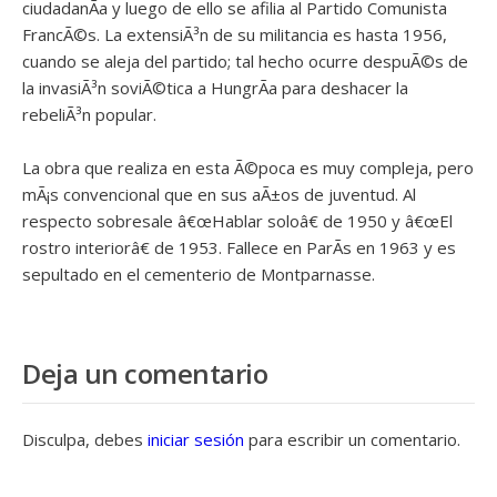
ciudadanÃ­a y luego de ello se afilia al Partido Comunista
FrancÃ©s. La extensiÃ³n de su militancia es hasta 1956,
cuando se aleja del partido; tal hecho ocurre despuÃ©s de
la invasiÃ³n soviÃ©tica a HungrÃ­a para deshacer la
rebeliÃ³n popular.
La obra que realiza en esta Ã©poca es muy compleja, pero
mÃ¡s convencional que en sus aÃ±os de juventud. Al
respecto sobresale â€œHablar soloâ€ de 1950 y â€œEl
rostro interiorâ€ de 1953. Fallece en ParÃ­s en 1963 y es
sepultado en el cementerio de Montparnasse.
Deja un comentario
Disculpa, debes
iniciar sesión
para escribir un comentario.