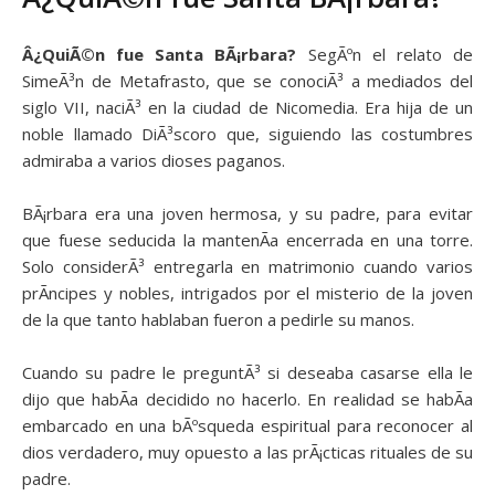
Â¿QuiÃ©n fue Santa BÃ¡rbara?
SegÃºn el relato de
SimeÃ³n de Metafrasto, que se conociÃ³ a mediados del
siglo VII, naciÃ³ en la ciudad de Nicomedia. Era hija de un
noble llamado DiÃ³scoro que, siguiendo las costumbres
admiraba a varios dioses paganos.
BÃ¡rbara era una joven hermosa, y su padre, para evitar
que fuese seducida la mantenÃ­a encerrada en una torre.
Solo considerÃ³ entregarla en matrimonio cuando varios
prÃ­ncipes y nobles, intrigados por el misterio de la joven
de la que tanto hablaban fueron a pedirle su manos.
Cuando su padre le preguntÃ³ si deseaba casarse ella le
dijo que habÃ­a decidido no hacerlo. En realidad se habÃ­a
embarcado en una bÃºsqueda espiritual para reconocer al
dios verdadero, muy opuesto a las prÃ¡cticas rituales de su
padre.