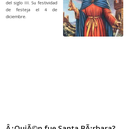
del siglo III. Su festividad
de festeja el 4 de
diciembre.
Â¿QuiÃ©n fue Santa BÃ¡rbara?