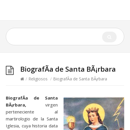
BiografÃ­a de Santa BÃ¡rbara
/
Religiosos
/
BiografÃ­a de Santa BÃ¡rbara
BiografÃ­a de Santa
BÃ¡rbara,
virgen
perteneciente al
martirologio de la Santa
Iglesia, cuya historia data