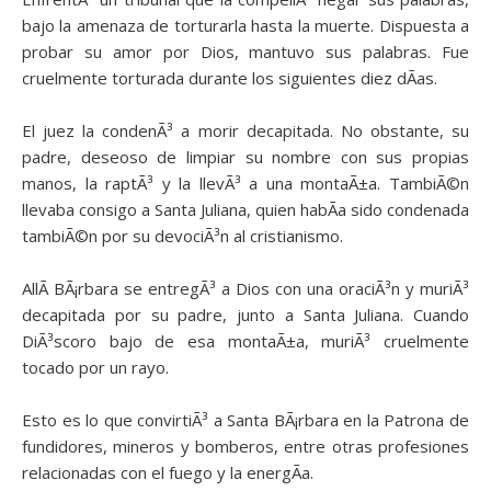
bajo la amenaza de torturarla hasta la muerte. Dispuesta a
probar su amor por Dios, mantuvo sus palabras. Fue
cruelmente torturada durante los siguientes diez dÃ­as.
El juez la condenÃ³ a morir decapitada. No obstante, su
padre, deseoso de limpiar su nombre con sus propias
manos, la raptÃ³ y la llevÃ³ a una montaÃ±a. TambiÃ©n
llevaba consigo a Santa Juliana, quien habÃ­a sido condenada
tambiÃ©n por su devociÃ³n al cristianismo.
AllÃ­ BÃ¡rbara se entregÃ³ a Dios con una oraciÃ³n y muriÃ³
decapitada por su padre, junto a Santa Juliana. Cuando
DiÃ³scoro bajo de esa montaÃ±a, muriÃ³ cruelmente
tocado por un rayo.
Esto es lo que convirtiÃ³ a Santa BÃ¡rbara en la Patrona de
fundidores, mineros y bomberos, entre otras profesiones
relacionadas con el fuego y la energÃ­a.