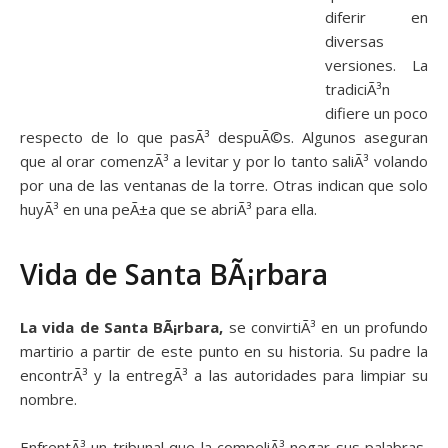
diferir en
diversas
versiones. La
tradiciÃ³n
difiere un poco
respecto de lo que pasÃ³ despuÃ©s. Algunos aseguran
que al orar comenzÃ³ a levitar y por lo tanto saliÃ³ volando
por una de las ventanas de la torre. Otras indican que solo
huyÃ³ en una peÃ±a que se abriÃ³ para ella.
Vida de Santa BÃ¡rbara
La vida de Santa BÃ¡rbara,
se convirtiÃ³ en un profundo
martirio a partir de este punto en su historia. Su padre la
encontrÃ³ y la entregÃ³ a las autoridades para limpiar su
nombre.
EnfrentÃ³ un tribunal que la compeliÃ³ negar sus palabras,