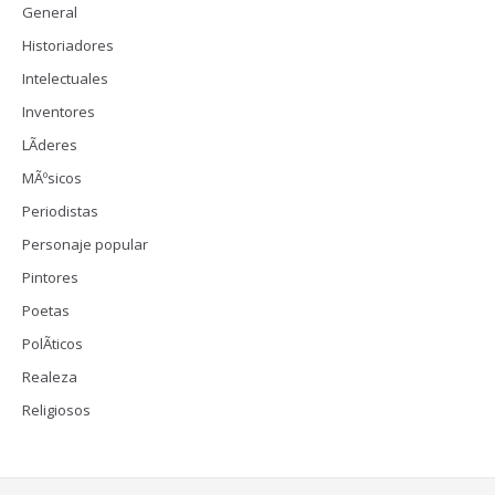
General
Historiadores
Intelectuales
Inventores
LÃ­deres
MÃºsicos
Periodistas
Personaje popular
Pintores
Poetas
PolÃ­ticos
Realeza
Religiosos