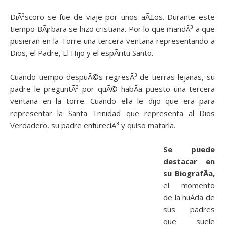
DiÃ³scoro se fue de viaje por unos aÃ±os. Durante este
tiempo BÃ¡rbara se hizo cristiana. Por lo que mandÃ³ a que
pusieran en la Torre una tercera ventana representando a
Dios, el Padre, El Hijo y el espÃ­ritu Santo.
Cuando tiempo despuÃ©s regresÃ³ de tierras lejanas, su
padre le preguntÃ³ por quÃ© habÃ­a puesto una tercera
ventana en la torre. Cuando ella le dijo que era para
representar la Santa Trinidad que representa al Dios
Verdadero, su padre enfureciÃ³ y quiso matarla.
Se puede
destacar en
su BiografÃ­a,
el momento
de la huÃ­da de
sus padres
que suele