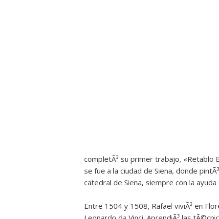
completÃ³ su primer trabajo, «Retablo Ba
se fue a la ciudad de Siena, donde pintÃ³
catedral de Siena, siempre con la ayuda
Entre 1504 y 1508, Rafael viviÃ³ en Flore
Leonardo da Vinci. AprendiÃ³ las tÃ©cnic