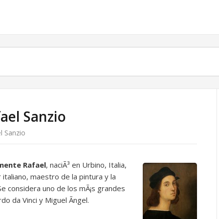
fael Sanzio
l Sanzio
emente Rafael
,
naciÃ³ en Urbino, Italia,
 italiano, maestro de la pintura y la
. Se considera uno de los mÃ¡s grandes
do da Vinci y Miguel Ãngel.