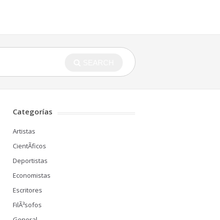
SEARCH
Categorías
Artistas
CientÃ­ficos
Deportistas
Economistas
Escritores
FilÃ³sofos
General