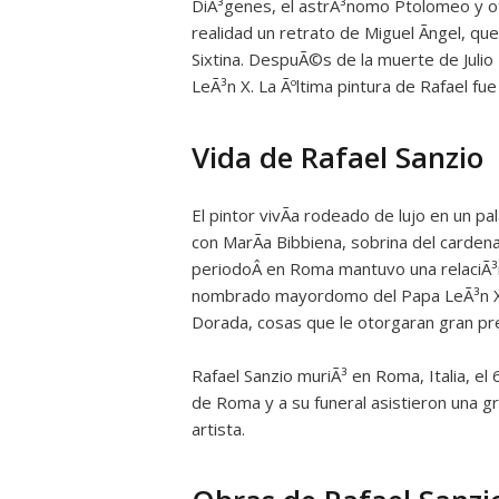
DiÃ³genes, el astrÃ³nomo Ptolomeo y otro
realidad un retrato de Miguel Ãngel, q
Sixtina. DespuÃ©s de la muerte de Julio 
LeÃ³n X. La Ãºltima pintura de Rafael fue
Vida de Rafael Sanzio
El pintor vivÃ­a rodeado de lujo en un
con MarÃ­a Bibbiena, sobrina del cardena
periodoÂ en Roma mantuvo una relaciÃ³n 
nombrado mayordomo del Papa LeÃ³n X y
Dorada, cosas que le otorgaran gran pres
Rafael Sanzio muriÃ³ en Roma, Italia, el
de Roma y a su funeral asistieron una g
artista.