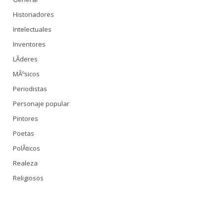
Historiadores
Intelectuales
Inventores
LÃ­deres
MÃºsicos
Periodistas
Personaje popular
Pintores
Poetas
PolÃ­ticos
Realeza
Religiosos