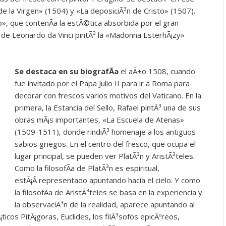
e la Virgen» (1504) y «La deposiciÃ³n de Cristo» (1507).
», que contenÃ­a la estÃ©tica absorbida por el gran
ia de Leonardo da Vinci pintÃ³ la «Madonna EsterhÃ¡zy»
Se destaca en su biografÃ­a
el aÃ±o 1508, cuando
fue invitado por el Papa Julio II para ir a Roma para
decorar con frescos varios motivos del Vaticano. En la
primera, la Estancia del Sello, Rafael pintÃ³ una de sus
obras mÃ¡s importantes, «La Escuela de Atenas»
(1509-1511), donde rindiÃ³ homenaje a los antiguos
sabios griegos. En el centro del fresco, que ocupa el
lugar principal, se pueden ver PlatÃ³n y AristÃ³teles.
Como la filosofÃ­a de PlatÃ³n es espiritual,
estÃ¡Â representado apuntando hacia el cielo. Y como
la filosofÃ­a de AristÃ³teles se basa en la experiencia y
la observaciÃ³n de la realidad, aparece apuntando al
cos PitÃ¡goras, Euclides, los filÃ³sofos epicÃºreos,