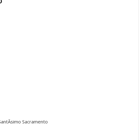
o
 SantÃ­simo Sacramento