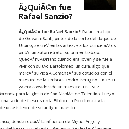
Â¿QuiÃ©n fue
Rafael Sanzio?
Â¿QuiÃ©n fue Rafael Sanzio?
Rafael era hijo
de Giovanni Santi, pintor de la corte del duque de
Urbino, se criÃ³ en las artes, y a los quince aÃ±os
pintÃ³ un autorretrato, su primer trabajo.
QuedÃ³ huÃ©rfano cuando era joven y se fue a
vivir con su tÃ­o Bartolomeo, un cura, algo que
marcÃ³ su vida.Â
ComenzÃ³ sus estudios con el
maestro de la UmbrÃ­a, Pedro Perugino. En 1501
ya era considerado un maestro. En 1502
ronci» para la iglesia de San NicolÃ¡s de Tolentino. Luego
 una serie de frescos en la Biblioteca Piccolomini, y la
 de un asistente de su antiguo maestro.
ncia, donde recibiÃ³ la influencia de Miguel Ãngel y
as del fresco con el pintor Perugino. Se destacÃ³ en ese