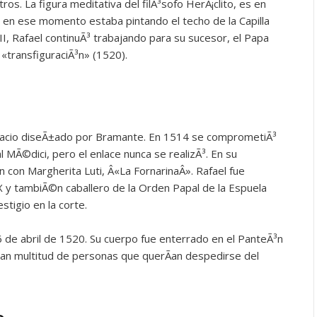
s. La figura meditativa del filÃ³sofo HerÃ¡clito, es en
ue en ese momento estaba pintando el techo de la Capilla
II, Rafael continuÃ³ trabajando para su sucesor, el Papa
 «transfiguraciÃ³n» (1520).
 palacio diseÃ±ado por Bramante. En 1514 se comprometiÃ³
l MÃ©dici, pero el enlace nunca se realizÃ³. En su
con Margherita Luti, Â«La FornarinaÂ». Rafael fue
 tambiÃ©n caballero de la Orden Papal de la Espuela
tigio en la corte.
 6 de abril de 1520. Su cuerpo fue enterrado en el PanteÃ³n
ran multitud de personas que querÃ­an despedirse del