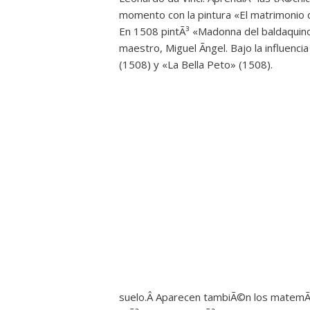
momento con la pintura «El matrimonio d
En 1508 pintÃ³ «Madonna del baldaquino
maestro, Miguel Ãngel. Bajo la influenc
(1508) y «La Bella Peto» (1508).
suelo.Â Aparecen tambiÃ©n los matemÃ¡ti