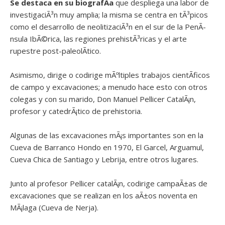
Se destaca en su biografÃ­a
que despliega una labor de
investigaciÃ³n muy amplia; la misma se centra en tÃ³picos
como el desarrollo de neolitizaciÃ³n en el sur de la PenÃ­
nsula IbÃ©rica, las regiones prehistÃ³ricas y el arte
rupestre post-paleolÃ­tico.
Asimismo, dirige o codirige mÃºltiples trabajos cientÃ­ficos
de campo y excavaciones; a menudo hace esto con otros
colegas y con su marido, Don Manuel Pellicer CatalÃ¡n,
profesor y catedrÃ¡tico de prehistoria.
Algunas de las excavaciones mÃ¡s importantes son en la
Cueva de Barranco Hondo en 1970, El Garcel, Arguamul,
Cueva Chica de Santiago y Lebrija, entre otros lugares.
Junto al profesor Pellicer catalÃ¡n, codirige campaÃ±as de
excavaciones que se realizan en los aÃ±os noventa en
MÃ¡laga (Cueva de Nerja).