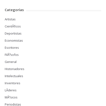
Categorías
Artistas
CientÃ­ficos
Deportistas
Economistas
Escritores
FilÃ³sofos
General
Historiadores
Intelectuales
Inventores
LÃ­deres
MÃºsicos
Periodistas