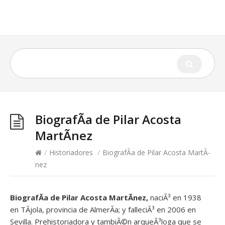
BiografÃ­a de Pilar Acosta
MartÃ­nez
/
Historiadores
/
BiografÃ­a de Pilar Acosta MartÃ­
nez
BiografÃ­a de Pilar Acosta MartÃ­nez,
naciÃ³ en 1938
en TÃ­jola, provincia de AlmerÃ­a; y falleciÃ³ en 2006 en
Sevilla. Prehistoriadora y tambiÃ©n arqueÃ³loga que se