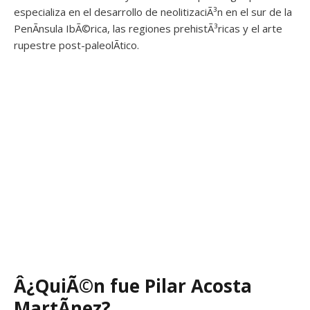
especializa en el desarrollo de neolitizaciÃ³n en el sur de la
PenÃ­nsula IbÃ©rica, las regiones prehistÃ³ricas y el arte
rupestre post-paleolÃ­tico.
Â¿QuiÃ©n fue Pilar Acosta
MartÃ­nez?