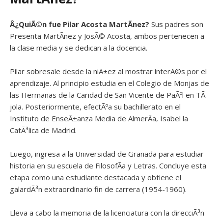
Â¿QuiÃ©n fue
Pilar Acosta MartÃ­nez?
Sus padres son
Presenta MartÃ­nez y JosÃ© Acosta, ambos pertenecen a
la clase media y se dedican a la docencia.
Pilar sobresale desde la niÃ±ez al mostrar interÃ©s por el
aprendizaje. Al principio estudia en el Colegio de Monjas de
las Hermanas de la Caridad de San Vicente de PaÃºl en TÃ­
jola. Posteriormente, efectÃºa su bachillerato en el
Instituto de EnseÃ±anza Media de AlmerÃ­a, Isabel la
CatÃ³lica de Madrid.
Luego, ingresa a la Universidad de Granada para estudiar
historia en su escuela de FilosofÃ­a y Letras. Concluye esta
etapa como una estudiante destacada y obtiene el
galardÃ³n extraordinario fin de carrera (1954-1960).
Lleva a cabo la memoria de la licenciatura con la direcciÃ³n