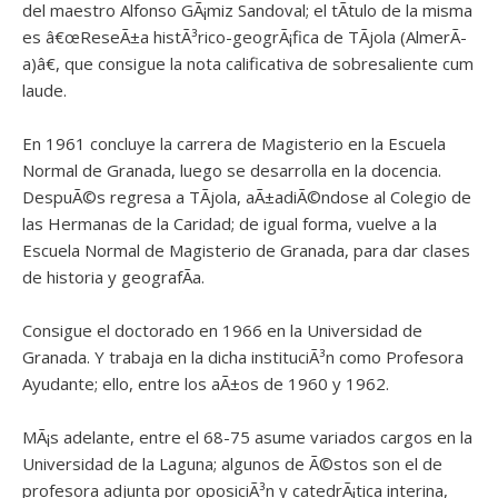
del maestro Alfonso GÃ¡miz Sandoval; el tÃ­tulo de la misma
es â€œReseÃ±a histÃ³rico-geogrÃ¡fica de TÃ­jola (AlmerÃ­
a)â€, que consigue la nota calificativa de sobresaliente cum
laude.
En 1961 concluye la carrera de Magisterio en la Escuela
Normal de Granada, luego se desarrolla en la docencia.
DespuÃ©s regresa a TÃ­jola, aÃ±adiÃ©ndose al Colegio de
las Hermanas de la Caridad; de igual forma, vuelve a la
Escuela Normal de Magisterio de Granada, para dar clases
de historia y geografÃ­a.
Consigue el doctorado en 1966 en la Universidad de
Granada. Y trabaja en la dicha instituciÃ³n como Profesora
Ayudante; ello, entre los aÃ±os de 1960 y 1962.
MÃ¡s adelante, entre el 68-75 asume variados cargos en la
Universidad de la Laguna; algunos de Ã©stos son el de
profesora adjunta por oposiciÃ³n y catedrÃ¡tica interina,