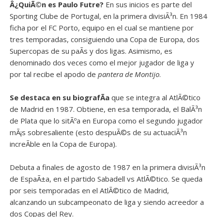
Â¿QuiÃ©n es
Paulo Futre?
En sus inicios es parte del
Sporting Clube de Portugal, en la primera divisiÃ³n. En 1984
ficha por el FC Porto, equipo en el cual se mantiene por
tres temporadas, consiguiendo una Copa de Europa, dos
Supercopas de su paÃ­s y dos ligas. Asimismo, es
denominado dos veces como el mejor jugador de liga y
por tal recibe el apodo de
pantera de Montijo
.
Se destaca en su biografÃ­a
que se integra al AtlÃ©tico
de Madrid en 1987. Obtiene, en esa temporada, el BalÃ³n
de Plata que lo sitÃºa en Europa como el segundo jugador
mÃ¡s sobresaliente (esto despuÃ©s de su actuaciÃ³n
increÃ­ble en la Copa de Europa).
Debuta a finales de agosto de 1987 en la primera divisiÃ³n
de EspaÃ±a, en el partido Sabadell vs AtlÃ©tico. Se queda
por seis temporadas en el AtlÃ©tico de Madrid,
alcanzando un subcampeonato de liga y siendo acreedor a
dos Copas del Rey.