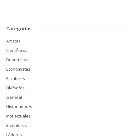
Categorías
Artistas
CientÃ­ficos
Deportistas
Economistas
Escritores
FilÃ³sofos
General
Historiadores
Intelectuales
Inventores
LÃ­deres