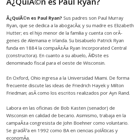
Â¿QuiÃ©n es Paul Ryan?
Â¿QuiÃ©n es
Paul Ryan?
Sus padres son Paul Murray
Ryan, que se dedica a la abogacÃ­a; y su madre es Elizabeth
Hutter; es el hijo menor de la familia y cuenta con orÃ­
genes de Alemania e Irlanda. Su bisabuelo Patrick Ryan
funda en 1884 la compaÃ±Ã­a Ryan Incorporated Central
(constructora). En cuanto a su abuelo, Ã©ste es
denominado fiscal para el oeste de Wisconsin.
En Oxford, Ohio ingresa a la Universidad Miami. De forma
frecuente discute las ideas de Friedrich Hayek y Milton
Friedman; asÃ­ como los escritos realizados por Ayn Rand.
Labora en las oficinas de Bob Kasten (senador) de
Wisconsin en calidad de becario. Asimismo, trabaja en la
campaÃ±a congresista de John Boehner como voluntario.
Se gradÃºa en 1992 como BA en ciencias polÃ­ticas y
economÃ­a.