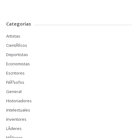
Categorías
Artistas
CientÃ­ficos
Deportistas
Economistas
Escritores
FilÃ³sofos
General
Historiadores
Intelectuales
Inventores
LÃ­deres
MÃºsicos