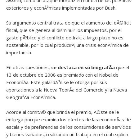
Ã©xito, como un ataque mordaz en contra de las polÃ­ticas
exteriores y econÃ³micas implementadas por Bush.
Su argumento central trata de que el aumento del dÃ©ficit
fiscal, que se genera al disminuir los impuestos, por el
gasto pÃºblico y el conflicto de Irak, a largo plazo no es
sostenible, por lo cual producirÃ¡ una crisis econÃ³mica de
importancia.
En otras cuestiones,
se destaca en su biografÃ­a
que el
13 de octubre de 2008 es premiado con el Nobel de
EconomÃ­a. Este galardÃ³n se le otorga por sus
aportaciones a la Nueva TeorÃ­a del Comercio y la Nueva
GeografÃ­a EconÃ³mica.
Acorde al comitÃ© que brinda el premio, Ã©ste se le
entrega porque examina los efectos de las economÃ­as de
escala y de preferencias de los consumidores de servicios
y bienes variados, realizando un trabajo en el cual explica