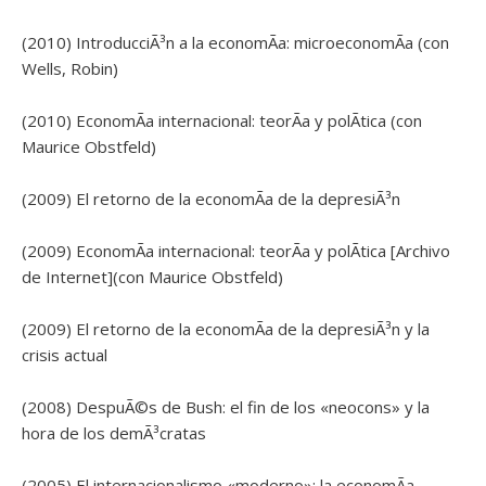
(2010) IntroducciÃ³n a la economÃ­a: microeconomÃ­a (con
Wells, Robin)
(2010) EconomÃ­a internacional: teorÃ­a y polÃ­tica (con
Maurice Obstfeld)
(2009) El retorno de la economÃ­a de la depresiÃ³n
(2009) EconomÃ­a internacional: teorÃ­a y polÃ­tica [Archivo
de Internet](con Maurice Obstfeld)
(2009) El retorno de la economÃ­a de la depresiÃ³n y la
crisis actual
(2008) DespuÃ©s de Bush: el fin de los «neocons» y la
hora de los demÃ³cratas
(2005) El internacionalismo «moderno»: la economÃ­a