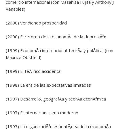
comercio internacional (con Masahisa Fujita y Anthony J.
Venables)
(2000) Vendiendo prosperidad
(2000) El retorno de la economÃ­a de la depresiÃ³n
(1999) EconomÃ­a internacional: teorÃ­a y polÃ­tica, (con
Maurice Obstfeld)
(1999) El teÃ³rico accidental
(1998) La era de las expectativas limitadas
(1997) Desarrollo, geografÃ­a y teorÃ­a econÃ³mica
(1997) El internacionalismo moderno
(1997) La organizaciÃ³n espontÃ¡nea de la economÃ­a