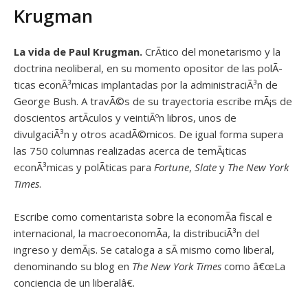
Krugman
La vida de Paul Krugman.
CrÃ­tico del monetarismo y la
doctrina neoliberal, en su momento opositor de las polÃ­
ticas econÃ³micas implantadas por la administraciÃ³n de
George Bush. A travÃ©s de su trayectoria escribe mÃ¡s de
doscientos artÃ­culos y veintiÃºn libros, unos de
divulgaciÃ³n y otros acadÃ©micos. De igual forma supera
las 750 columnas realizadas acerca de temÃ¡ticas
econÃ³micas y polÃ­ticas para
Fortune
,
Slate
y
The New York
Times
.
Escribe como comentarista sobre la economÃ­a fiscal e
internacional, la macroeconomÃ­a, la distribuciÃ³n del
ingreso y demÃ¡s. Se cataloga a sÃ­ mismo como liberal,
denominando su blog en
The New York Times
como â€œLa
conciencia de un liberalâ€.