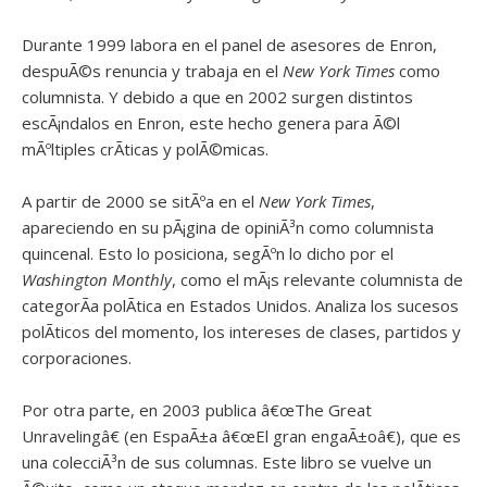
Durante 1999 labora en el panel de asesores de Enron,
despuÃ©s renuncia y trabaja en el
New York Times
como
columnista. Y debido a que en 2002 surgen distintos
escÃ¡ndalos en Enron, este hecho genera para Ã©l
mÃºltiples crÃ­ticas y polÃ©micas.
A partir de 2000 se sitÃºa en el
New York Times
,
apareciendo en su pÃ¡gina de opiniÃ³n como columnista
quincenal. Esto lo posiciona, segÃºn lo dicho por el
Washington Monthly
, como el mÃ¡s relevante columnista de
categorÃ­a polÃ­tica en Estados Unidos. Analiza los sucesos
polÃ­ticos del momento, los intereses de clases, partidos y
corporaciones.
Por otra parte, en 2003 publica â€œThe Great
Unravelingâ€ (en EspaÃ±a â€œEl gran engaÃ±oâ€), que es
una colecciÃ³n de sus columnas. Este libro se vuelve un