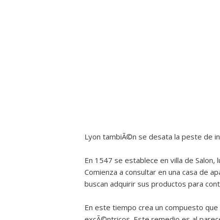
Lyon tambiÃ©n se desata la peste de inm
En 1547 se establece en villa de Salon
Comienza a consultar en una casa de apa
buscan adquirir sus productos para cont
En este tiempo crea un compuesto que cu
excÃ©ntricos. Este remedio es al parece