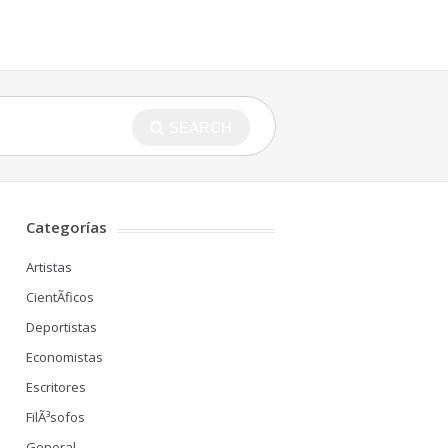
SEARCH
Categorías
Artistas
CientÃ­ficos
Deportistas
Economistas
Escritores
FilÃ³sofos
General