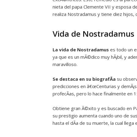
nieta del papa Clemente VII y esposa del
realiza Nostradamus y tiene diez hijos,
Vida de Nostradamus
La vida de Nostradamus
es todo un e
ya que es un mÃ©dico muy hÃ¡bil, y ade
maravilloso.
Se destaca en su biografÃ­a
su observ
predicciones en â€œCenturias y demÃ¡s p
profecÃ­as, pero lo hace finalmente en 
Obtiene gran Ã©xito y es buscado en Pa
su prestigio aumenta cuando uno de sus
hasta el dÃ­a de su muerte, la cual llega e