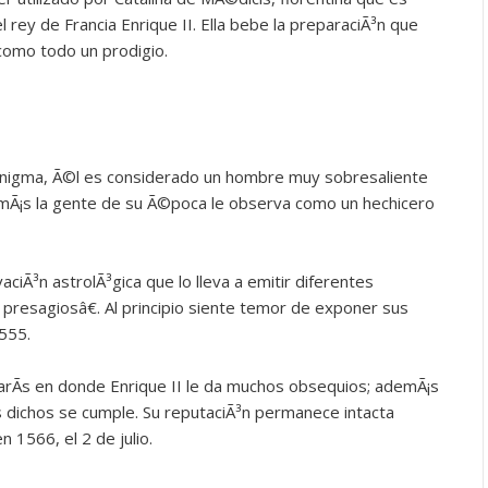
 rey de Francia Enrique II. Ella bebe la preparaciÃ³n que
 como todo un prodigio.
nigma, Ã©l es considerado un hombre muy sobresaliente
mÃ¡s la gente de su Ã©poca le observa como un hechicero
aciÃ³n astrolÃ³gica que lo lleva a emitir diferentes
resagiosâ€. Al principio siente temor de exponer sus
1555.
rÃ­s en donde Enrique II le da muchos obsequios; ademÃ¡s
 dichos se cumple. Su reputaciÃ³n permanece intacta
n 1566, el 2 de julio.