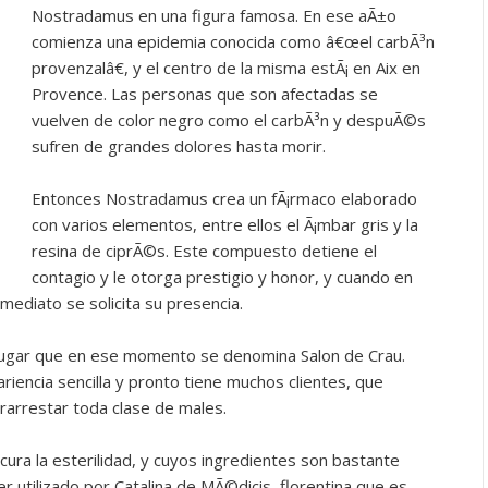
Nostradamus en una figura famosa. En ese aÃ±o
comienza una epidemia conocida como â€œel carbÃ³n
provenzalâ€, y el centro de la misma estÃ¡ en Aix en
Provence. Las personas que son afectadas se
vuelven de color negro como el carbÃ³n y despuÃ©s
sufren de grandes dolores hasta morir.
Entonces Nostradamus crea un fÃ¡rmaco elaborado
con varios elementos, entre ellos el Ã¡mbar gris y la
resina de ciprÃ©s. Este compuesto detiene el
contagio y le otorga prestigio y honor, y cuando en
ediato se solicita su presencia.
, lugar que en ese momento se denomina Salon de Crau.
riencia sencilla y pronto tiene muchos clientes, que
rarrestar toda clase de males.
ra la esterilidad, y cuyos ingredientes son bastante
r utilizado por Catalina de MÃ©dicis, florentina que es