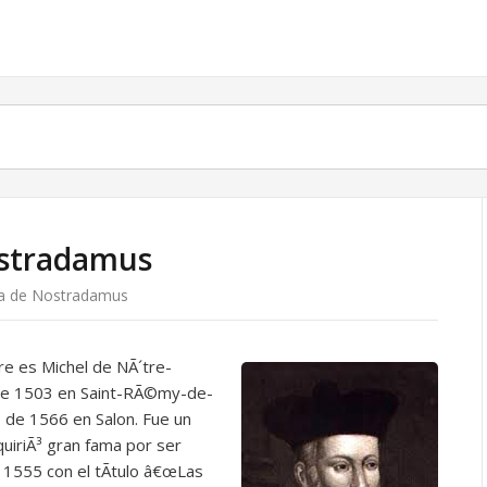
ostradamus
­a de Nostradamus
re es Michel de NÃ´tre-
 de 1503 en Saint-RÃ©my-de-
io de 1566 en Salon. Fue un
iriÃ³ gran fama por ser
n 1555 con el tÃ­tulo â€œLas