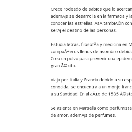
Crece rodeado de sabios que lo acercan 
ademÃ¡s se desarrolla en la farmacia y 
conocer las estrellas. AsÃ­ tambiÃ©n co
serÃ¡ el destino de las personas.
Estudia letras, filosofÃ­a y medicina en
compaÃ±eros llenos de asombro debido 
Crea un polvo para prevenir una epidem
gran Ã©xito.
Viaja por Italia y Francia debido a su 
conocida, se encuentra a un monje franci
a su Santidad. En al aÃ±o de 1585 Ã©st
Se asienta en Marsella como perfumista y 
de amor, ademÃ¡s de perfumes.