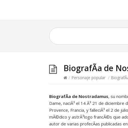
BiografÃ­a de N
/
Personaje popular
/
BiografÃ
BiografÃ­a de Nostradamus
, su nomb
Dame, naciÃ³ el 14 Ã³ 21 de diciembre
Provence, Francia, y falleciÃ³ el 2 de jul
mÃ©dico y astrÃ³logo francÃ©s que adqu
autor de varias profecÃ­as publicadas e