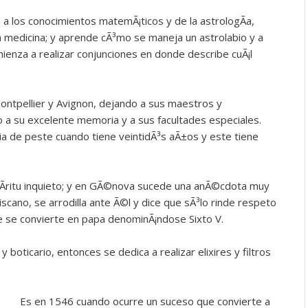
a los conocimientos matemÃ¡ticos y de la astrologÃ­a,
la medicina; y aprende cÃ³mo se maneja un astrolabio y a
mienza a realizar conjunciones en donde describe cuÃ¡l
 Montpellier y Avignon, dejando a sus maestros y
a su excelente memoria y a sus facultades especiales.
ia de peste cuando tiene veintidÃ³s aÃ±os y este tiene
espÃ­ritu inquieto; y en GÃ©nova sucede una anÃ©cdota muy
scano, se arrodilla ante Ã©l y dice que sÃ³lo rinde respeto
e se convierte en papa denominÃ¡ndose Sixto V.
boticario, entonces se dedica a realizar elixires y filtros
Es en 1546 cuando ocurre un suceso que convierte a