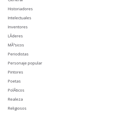
Historiadores
Intelectuales
Inventores
LÃ­deres
MÃºsicos
Periodistas
Personaje popular
Pintores
Poetas
PolÃ­ticos
Realeza
Religiosos