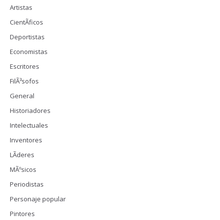
Artistas
CientÃ­ficos
Deportistas
Economistas
Escritores
FilÃ³sofos
General
Historiadores
Intelectuales
Inventores
LÃ­deres
MÃºsicos
Periodistas
Personaje popular
Pintores