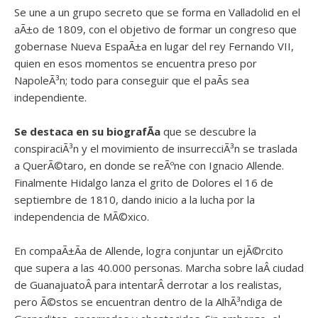
Se une a un grupo secreto que se forma en Valladolid en el
aÃ±o de 1809, con el objetivo de formar un congreso que
gobernase Nueva EspaÃ±a en lugar del rey Fernando VII,
quien en esos momentos se encuentra preso por
NapoleÃ³n; todo para conseguir que el paÃ­s sea
independiente.
Se destaca en su biografÃ­a
que se descubre la
conspiraciÃ³n y el movimiento de insurrecciÃ³n se traslada
a QuerÃ©taro, en donde se reÃºne con Ignacio Allende.
Finalmente Hidalgo lanza el grito de Dolores el 16 de
septiembre de 1810, dando inicio a la lucha por la
independencia de MÃ©xico.
En compaÃ±Ã­a de Allende, logra conjuntar un ejÃ©rcito
que supera a las 40.000 personas. Marcha sobre laÂ ciudad
de GuanajuatoÂ para intentarÂ derrotar a los realistas,
pero Ã©stos se encuentran dentro de la AlhÃ³ndiga de