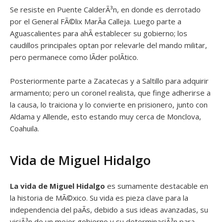
Se resiste en Puente CalderÃ³n, en donde es derrotado
por el General FÃ©lix MarÃ­a Calleja. Luego parte a
Aguascalientes para ahÃ­ establecer su gobierno; los
caudillos principales optan por relevarle del mando militar,
pero permanece como lÃ­der polÃ­tico.
Posteriormente parte a Zacatecas y a Saltillo para adquirir
armamento; pero un coronel realista, que finge adherirse a
la causa, lo traiciona y lo convierte en prisionero, junto con
Aldama y Allende, esto estando muy cerca de Monclova,
Coahuila.
Vida de Miguel Hidalgo
La vida de
Miguel Hidalgo
es sumamente destacable en
la historia de MÃ©xico. Su vida es pieza clave para la
independencia del paÃ­s, debido a sus ideas avanzadas, su
visiÃ³n de un mejor gobierno y su determinaciÃ³n para