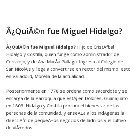
Â¿QuiÃ©n fue Miguel Hidalgo?
Â¿QuiÃ©n fue
Miguel Hidalgo
?
Hijo de CristÃ³bal
Hidalgo y Costilla, quien funge como administrador de
Corralejo; y de Ana MarÃ­a Gallaga. Ingresa al Colegio de
San NicolÃ¡s y llega a convertirse en rector del mismo, esto
en Valladolid, Morelia de la actualidad.
Posteriormente en 1778 se ordena como sacerdote y se
encarga de la Parroquia que estÃ¡ en Dolores, Guanajuato
en 1803. Hidalgo y Costilla procura el bienestar de las
personas de la comunidad, y enseÃ±a a los indÃ­genas la
direcciÃ³n de pequeÃ±os negocios de ladrillos y el cultivo
de viÃ±edos.