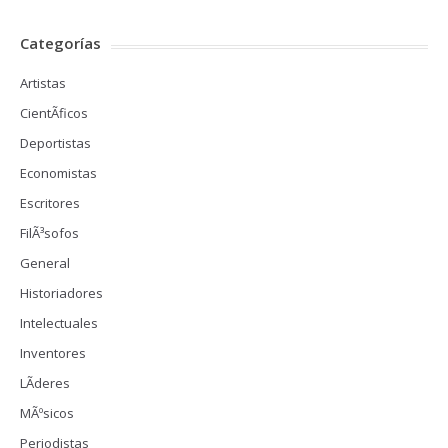
Categorías
Artistas
CientÃ­ficos
Deportistas
Economistas
Escritores
FilÃ³sofos
General
Historiadores
Intelectuales
Inventores
LÃ­deres
MÃºsicos
Periodistas