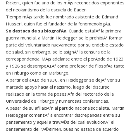
Rickert, quien fue uno de los mÃ¡s reconocidos exponentes
del neokantismo de la escuela de Baden.
Tiempo mÃ¡s tarde fue nombrado asistente de Edmund
Husserl, quien fue el fundador de la fenomenologÃ­a.
Se destaca de su biografÃ­a
, Cuando estallÃ³ la primera
guerra mundial, a Martin Heidegger se le prohibiÃ³ formar
parte del voluntariado nuevamente por su endeble estado
de salud, sin embargo, se le asignÃ³ la censura de la
correspondencia. MÃ¡s adelante entre el perÃ­odo de 1923
y 1928 se desempeÃ±Ã³ como profesor de filosofÃ­a tanto
en Friburgo como en Marburgo.
A partir del aÃ±o de 1930, en Heidegger se dejÃ³ ver su
marcado apoyo hacia el nazismo, luego del discurso
realizado en la toma de posesiÃ³n del rectorado de la
Universidad de Friburgo y numerosas conferencias.
A pesar de su afiliaciÃ³n al partido nacionalsocialista, Martin
Heidegger comenzÃ³ a encontrar discrepancias entre su
pensamiento y aquel a travÃ©s del cual evolucionÃ³ el
pensamiento del rÃ©gimen, pues no estaba de acuerdo