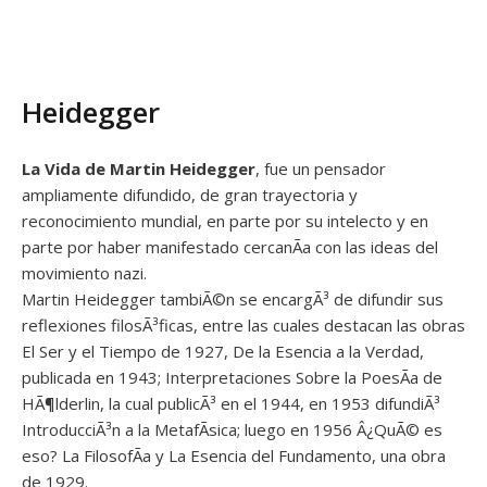
Heidegger
La Vida de Martin Heidegger
, fue un pensador
ampliamente difundido, de gran trayectoria y
reconocimiento mundial, en parte por su intelecto y en
parte por haber manifestado cercanÃ­a con las ideas del
movimiento nazi.
Martin Heidegger tambiÃ©n se encargÃ³ de difundir sus
reflexiones filosÃ³ficas, entre las cuales destacan las obras
El Ser y el Tiempo de 1927, De la Esencia a la Verdad,
publicada en 1943; Interpretaciones Sobre la PoesÃ­a de
HÃ¶lderlin, la cual publicÃ³ en el 1944, en 1953 difundiÃ³
IntroducciÃ³n a la MetafÃ­sica; luego en 1956 Â¿QuÃ© es
eso? La FilosofÃ­a y La Esencia del Fundamento, una obra
de 1929.