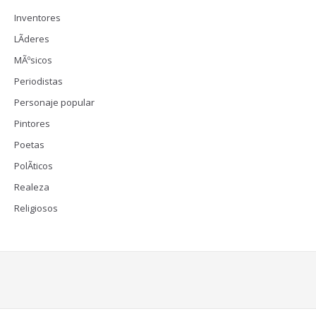
Inventores
LÃ­deres
MÃºsicos
Periodistas
Personaje popular
Pintores
Poetas
PolÃ­ticos
Realeza
Religiosos