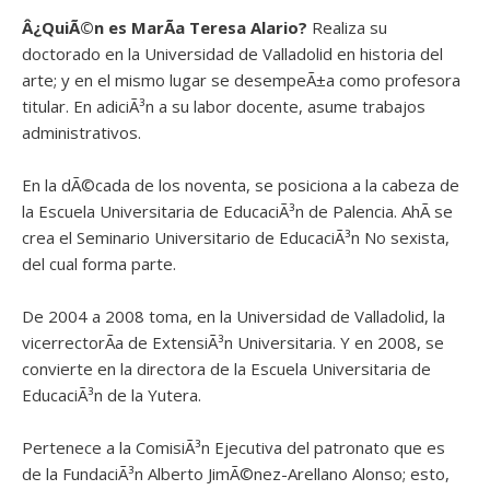
Â¿QuiÃ©n es
MarÃ­a Teresa Alario?
Realiza su
doctorado en la Universidad de Valladolid en historia del
arte; y en el mismo lugar se desempeÃ±a como profesora
titular. En adiciÃ³n a su labor docente, asume trabajos
administrativos.
En la dÃ©cada de los noventa, se posiciona a la cabeza de
la Escuela Universitaria de EducaciÃ³n de Palencia. AhÃ­ se
crea el Seminario Universitario de EducaciÃ³n No sexista,
del cual forma parte.
De 2004 a 2008 toma, en la Universidad de Valladolid, la
vicerrectorÃ­a de ExtensiÃ³n Universitaria. Y en 2008, se
convierte en la directora de la Escuela Universitaria de
EducaciÃ³n de la Yutera.
Pertenece a la ComisiÃ³n Ejecutiva del patronato que es
de la FundaciÃ³n Alberto JimÃ©nez-Arellano Alonso; esto,