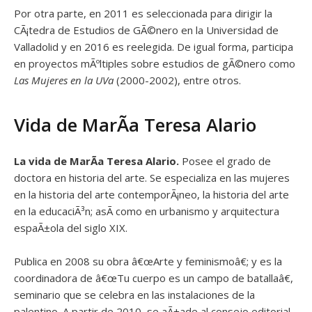
Por otra parte, en 2011 es seleccionada para dirigir la
CÃ¡tedra de Estudios de GÃ©nero en la Universidad de
Valladolid y en 2016 es reelegida. De igual forma, participa
en proyectos mÃºltiples sobre estudios de gÃ©nero como
Las Mujeres en la UVa
(2000-2002), entre otros.
Vida de MarÃ­a Teresa Alario
La vida de MarÃ­a Teresa Alario.
Posee el grado de
doctora en historia del arte. Se especializa en las mujeres
en la historia del arte contemporÃ¡neo, la historia del arte
en la educaciÃ³n; asÃ­ como en urbanismo y arquitectura
espaÃ±ola del siglo XIX.
Publica en 2008 su obra â€œArte y feminismoâ€; y es la
coordinadora de â€œTu cuerpo es un campo de batallaâ€,
seminario que se celebra en las instalaciones de la
palentino. A partir de 2010, se aÃ±ade al consejo editorial