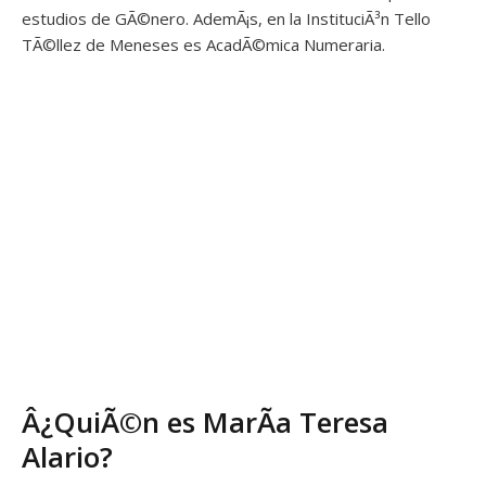
estudios de GÃ©nero. AdemÃ¡s, en la InstituciÃ³n Tello
TÃ©llez de Meneses es AcadÃ©mica Numeraria.
Â¿QuiÃ©n es MarÃ­a Teresa
Alario?