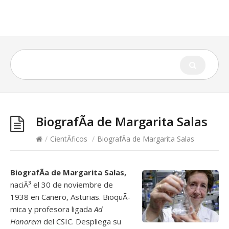
BiografÃ­a de Margarita Salas
/
CientÃ­ficos
/
BiografÃ­a de Margarita Salas
BiografÃ­a de Margarita Salas,
naciÃ³ el 30 de noviembre de
1938 en Canero, Asturias. BioquÃ­
mica y profesora ligada
Ad
Honorem
del CSIC. Despliega su