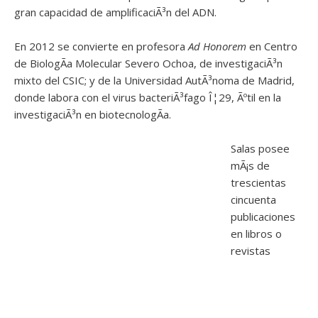
gran capacidad de amplificaciÃ³n del ADN.
En 2012 se convierte en profesora
Ad Honorem
en Centro
de BiologÃ­a Molecular Severo Ochoa, de investigaciÃ³n
mixto del CSIC; y de la Universidad AutÃ³noma de Madrid,
donde labora con el virus bacteriÃ³fago Î¦29, Ãºtil en la
investigaciÃ³n en biotecnologÃ­a.
Salas posee
mÃ¡s de
trescientas
cincuenta
publicaciones
en libros o
revistas