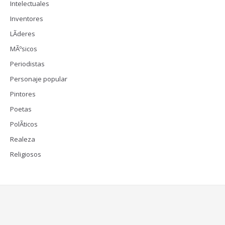
Intelectuales
Inventores
LÃ­deres
MÃºsicos
Periodistas
Personaje popular
Pintores
Poetas
PolÃ­ticos
Realeza
Religiosos