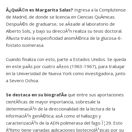
Â¿QuiÃ©n es
Margarita Salas?
Ingresa a la Complutense
de Madrid, de donde se licencia en Ciencias QuÃ­micas.
DespuÃ©s de graduarse, se aÃ±ade al laboratorio de
Alberto Sols, y bajo su direcciÃ³n realiza su tesis doctoral.
Ã‰sta trata la especificidad anomÃ©rica de la glucosa-6-
fostato isomerasa.
Cuando finaliza con esto, parte a Estados Unidos. Se queda
en este paÃ­s por cuatro aÃ±os (1963-1967), para trabajar
en la Universidad de Nueva York como investigadora, junto
a Severo Ochoa.
Se destaca en su biografÃ­a
que entre sus aportaciones
cientÃ­ficas de mayor importancia, sobresale la
determinaciÃ³n de la direccionalidad de la lectura de la
informaciÃ³n genÃ©tica; asÃ­ como el hallazgo y
caracterizaciÃ³n de la ADN polimerasa del fago Î¦29. Esto
Ãºltimo tiene variadas aplicaciones biotecnolÃ³gicas por su