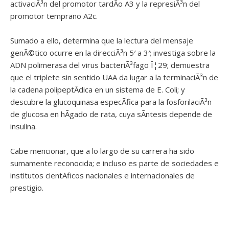
activaciÃ³n del promotor tardÃ­o A3 y la represiÃ³n del
promotor temprano A2c.
Sumado a ello, determina que la lectura del mensaje
genÃ©tico ocurre en la direcciÃ³n 5′ a 3′; investiga sobre la
ADN polimerasa del virus bacteriÃ³fago Î¦29; demuestra
que el triplete sin sentido UAA da lugar a la terminaciÃ³n de
la cadena polipeptÃ­dica en un sistema de E. Coli; y
descubre la glucoquinasa especÃ­fica para la fosforilaciÃ³n
de glucosa en hÃ­gado de rata, cuya sÃ­ntesis depende de
insulina.
Cabe mencionar, que a lo largo de su carrera ha sido
sumamente reconocida; e incluso es parte de sociedades e
institutos cientÃ­ficos nacionales e internacionales de
prestigio.