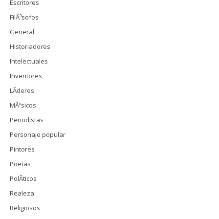
Escritores
FilÃ³sofos
General
Historiadores
Intelectuales
Inventores
LÃ­deres
MÃºsicos
Periodistas
Personaje popular
Pintores
Poetas
PolÃ­ticos
Realeza
Religiosos