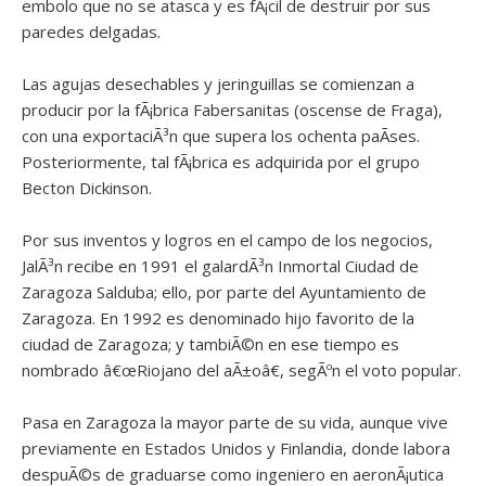
embolo que no se atasca y es fÃ¡cil de destruir por sus
paredes delgadas.
Las agujas desechables y jeringuillas se comienzan a
producir por la fÃ¡brica Fabersanitas (oscense de Fraga),
con una exportaciÃ³n que supera los ochenta paÃ­ses.
Posteriormente, tal fÃ¡brica es adquirida por el grupo
Becton Dickinson.
Por sus inventos y logros en el campo de los negocios,
JalÃ³n recibe en 1991 el galardÃ³n Inmortal Ciudad de
Zaragoza Salduba; ello, por parte del Ayuntamiento de
Zaragoza. En 1992 es denominado hijo favorito de la
ciudad de Zaragoza; y tambiÃ©n en ese tiempo es
nombrado â€œRiojano del aÃ±oâ€, segÃºn el voto popular.
Pasa en Zaragoza la mayor parte de su vida, aunque vive
previamente en Estados Unidos y Finlandia, donde labora
despuÃ©s de graduarse como ingeniero en aeronÃ¡utica