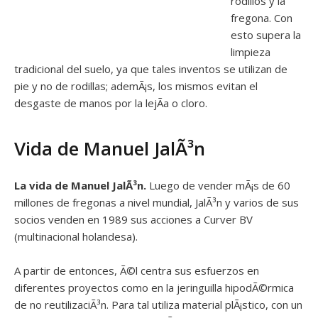
rodillos y la
fregona. Con
esto supera la
limpieza
tradicional del suelo, ya que tales inventos se utilizan de
pie y no de rodillas; ademÃ¡s, los mismos evitan el
desgaste de manos por la lejÃ­a o cloro.
Vida de Manuel JalÃ³n
La vida de Manuel JalÃ³n.
Luego de vender mÃ¡s de 60
millones de fregonas a nivel mundial, JalÃ³n y varios de sus
socios venden en 1989 sus acciones a Curver BV
(multinacional holandesa).
A partir de entonces, Ã©l centra sus esfuerzos en
diferentes proyectos como en la jeringuilla hipodÃ©rmica
de no reutilizaciÃ³n. Para tal utiliza material plÃ¡stico, con un