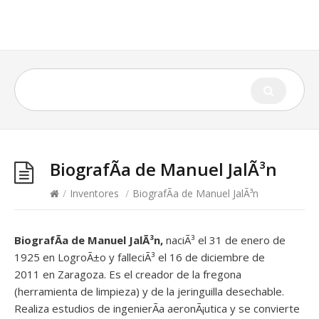
BiografÃ­a de Manuel JalÃ³n
/
Inventores
/
BiografÃ­a de Manuel JalÃ³n
BiografÃ­a de Manuel JalÃ³n,
naciÃ³ el 31 de enero de
1925 en LogroÃ±o y falleciÃ³ el 16 de diciembre de
2011 en Zaragoza. Es el creador de la fregona
(herramienta de limpieza) y de la jeringuilla desechable.
Realiza estudios de ingenierÃ­a aeronÃ¡utica y se convierte