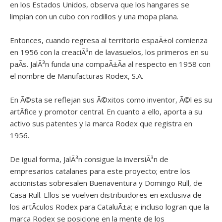
en los Estados Unidos, observa que los hangares se
limpian con un cubo con rodillos y una mopa plana.
Entonces, cuando regresa al territorio espaÃ±ol comienza
en 1956 con la creaciÃ³n de lavasuelos, los primeros en su
paÃ­s. JalÃ³n funda una compaÃ±Ã­a al respecto en 1958 con
el nombre de Manufacturas Rodex, S.A.
En Ã©sta se reflejan sus Ã©xitos como inventor, Ã©l es su
artÃ­fice y promotor central. En cuanto a ello, aporta a su
activo sus patentes y la marca Rodex que registra en
1956.
De igual forma, JalÃ³n consigue la inversiÃ³n de
empresarios catalanes para este proyecto; entre los
accionistas sobresalen Buenaventura y Domingo Rull, de
Casa Rull. Ellos se vuelven distribuidores en exclusiva de
los artÃ­culos Rodex para CataluÃ±a; e incluso logran que la
marca Rodex se posicione en la mente de los