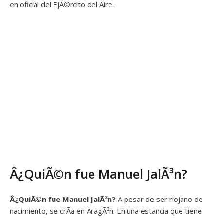
en oficial del EjÃ©rcito del Aire.
Â¿QuiÃ©n fue Manuel JalÃ³n?
Â¿QuiÃ©n fue
Manuel JalÃ³n?
A pesar de ser riojano de
nacimiento, se crÃ­a en AragÃ³n. En una estancia que tiene