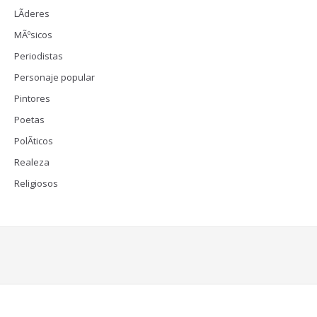
LÃ­deres
MÃºsicos
Periodistas
Personaje popular
Pintores
Poetas
PolÃ­ticos
Realeza
Religiosos