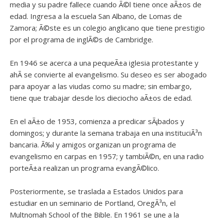
media y su padre fallece cuando Ã©l tiene once aÃ±os de
edad. Ingresa a la escuela San Albano, de Lomas de
Zamora; Ã©ste es un colegio anglicano que tiene prestigio
por el programa de inglÃ©s de Cambridge.
En 1946 se acerca a una pequeÃ±a iglesia protestante y
ahÃ­ se convierte al evangelismo. Su deseo es ser abogado
para apoyar a las viudas como su madre; sin embargo,
tiene que trabajar desde los dieciocho aÃ±os de edad.
En el aÃ±o de 1953, comienza a predicar sÃ¡bados y
domingos; y durante la semana trabaja en una instituciÃ³n
bancaria. Ã‰l y amigos organizan un programa de
evangelismo en carpas en 1957; y tambiÃ©n, en una radio
porteÃ±a realizan un programa evangÃ©lico.
Posteriormente, se traslada a Estados Unidos para
estudiar en un seminario de Portland, OregÃ³n, el
Multnomah School of the Bible. En 1961 se une a la