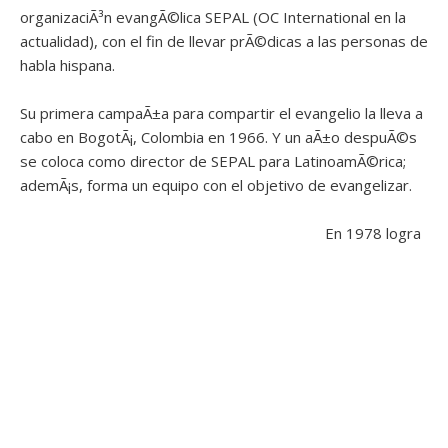
organizaciÃ³n evangÃ©lica SEPAL (OC International en la
actualidad), con el fin de llevar prÃ©dicas a las personas de
habla hispana.
Su primera campaÃ±a para compartir el evangelio la lleva a
cabo en BogotÃ¡, Colombia en 1966. Y un aÃ±o despuÃ©s
se coloca como director de SEPAL para LatinoamÃ©rica;
ademÃ¡s, forma un equipo con el objetivo de evangelizar.
En 1978 logra