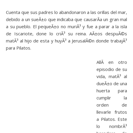
Cuenta que sus padres lo abandonaron a las orillas del mar,
debido a un sueÃ±o que indicaba que causarÃ­a un gran mal
a su pueblo. El pequeÃ±o no muriÃ³ y fue a parar a la isla
de Iscariote, done lo criÃ³ su reina. AÃ±os despuÃ©s
matÃ³ al hijo de esta y huyÃ³ a JerusalÃ©n donde trabajÃ³
para Pilatos.
AllÃ­ en otro
episodio de su
vida, matÃ³ al
dueÃ±o de una
huerta para
cumplir la
orden de
llevarle frutos
a Pilatos. Este
lo nombrÃ³