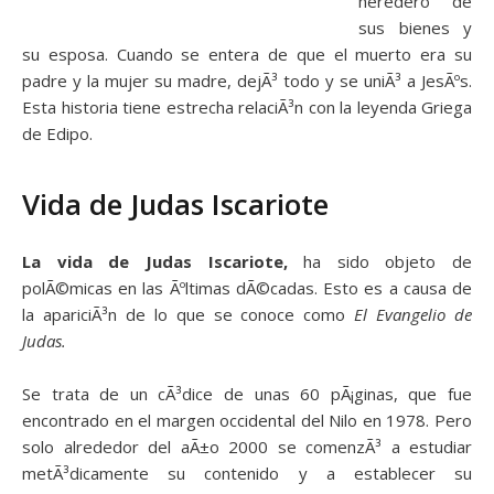
heredero de
sus bienes y
su esposa. Cuando se entera de que el muerto era su
padre y la mujer su madre, dejÃ³ todo y se uniÃ³ a JesÃºs.
Esta historia tiene estrecha relaciÃ³n con la leyenda Griega
de Edipo.
Vida de Judas Iscariote
La vida de Judas Iscariote,
ha sido objeto de
polÃ©micas en las Ãºltimas dÃ©cadas. Esto es a causa de
la apariciÃ³n de lo que se conoce como
El Evangelio de
Judas.
Se trata de un cÃ³dice de unas 60 pÃ¡ginas, que fue
encontrado en el margen occidental del Nilo en 1978. Pero
solo alrededor del aÃ±o 2000 se comenzÃ³ a estudiar
metÃ³dicamente su contenido y a establecer su