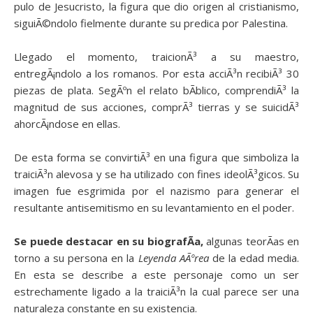
pulo de Jesucristo, la figura que dio origen al cristianismo,
siguiÃ©ndolo fielmente durante su predica por Palestina.
Llegado el momento, traicionÃ³ a su maestro,
entregÃ¡ndolo a los romanos. Por esta acciÃ³n recibiÃ³ 30
piezas de plata. SegÃºn el relato bÃ­blico, comprendiÃ³ la
magnitud de sus acciones, comprÃ³ tierras y se suicidÃ³
ahorcÃ¡ndose en ellas.
De esta forma se convirtiÃ³ en una figura que simboliza la
traiciÃ³n alevosa y se ha utilizado con fines ideolÃ³gicos. Su
imagen fue esgrimida por el nazismo para generar el
resultante antisemitismo en su levantamiento en el poder.
Se puede destacar en su biografÃ­a,
algunas teorÃ­as en
torno a su persona en la
Leyenda AÃºrea
de la edad media.
En esta se describe a este personaje como un ser
estrechamente ligado a la traiciÃ³n la cual parece ser una
naturaleza constante en su existencia.