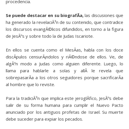
procedencia.
Se puede destacar en su biografÃ­a,
las discusiones que
ha generado la revelaciÃ³n de su contenido, que contradice
los discursos evangÃ©licos difundidos, en torno a la figura
de JesÃºs y sobre todo la de Judas Iscariote.
En ellos se cuenta como el MesÃ­as, habla con los doce
discÃ­pulos censurÃ¡ndolos y riÃ©ndose de ellos. Ve, de
algÃºn modo a Judas como alguien diferente. Luego, lo
llama para hablarle a solas y allÃ­ le revela que
sobrepasarÃ­a a los otros seguidores porque sacrificarÃ­a
al hombre que lo reviste.
Para la tradiciÃ³n que implica este jeroglÃ­fico, JesÃºs debe
salir de su forma humana para cumplir el Nuevo Pacto
anunciado por los antiguos profetas de Israel. Su muerte
debe suceder para expiar los pecados.