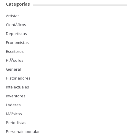
Categorías
Artistas
CientÃ­ficos
Deportistas
Economistas
Escritores
FilÃ³sofos
General
Historiadores
Intelectuales
Inventores
LÃ­deres
MÃºsicos
Periodistas
Personaje popular