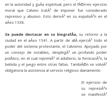
en la autoridad y guÃ­a espiritual, pero el fÃ©rreo ejercicio
moral que Calvino tratÃ³ de imponer fue considerado
represivo y abusivo. Esto derivÃ³ en su expulsiÃ³n en el
aÃ±o 1538.
Se puede destacar en su biografÃ­a,
su retorno a la
ciudad en el aÃ±o 1541. A partir de allÃ­ ejerciÃ³ todo el
poder del sistema protestante, el Calvismo. Apoyado por
un consejo de notables, desplegÃ³ un profundo poder
polÃ­tico, en el cual reprimiÃ³ el adulterio, la fornicaciÃ³n, la
bebida y el juego entre otras faltas. TambiÃ©n se volviÃ³
obligatoria la asistencia al servicio religioso diariamente.
El ejercicio de
su represiÃ³n
se manifestÃ³