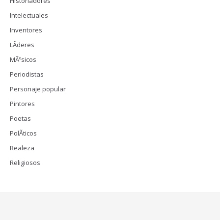
Historiadores
Intelectuales
Inventores
LÃ­deres
MÃºsicos
Periodistas
Personaje popular
Pintores
Poetas
PolÃ­ticos
Realeza
Religiosos