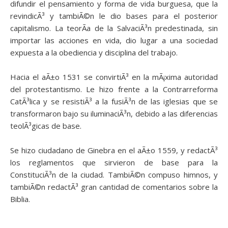
difundir el pensamiento y forma de vida burguesa, que la
revindicÃ³ y tambiÃ©n le dio bases para el posterior
capitalismo. La teorÃ­a de la SalvaciÃ³n predestinada, sin
importar las acciones en vida, dio lugar a una sociedad
expuesta a la obediencia y disciplina del trabajo.
Hacia el aÃ±o 1531 se convirtiÃ³ en la mÃ¡xima autoridad
del protestantismo. Le hizo frente a la Contrarreforma
CatÃ³lica y se resistiÃ³ a la fusiÃ³n de las iglesias que se
transformaron bajo su iluminaciÃ³n, debido a las diferencias
teolÃ³gicas de base.
Se hizo ciudadano de Ginebra en el aÃ±o 1559, y redactÃ³
los reglamentos que sirvieron de base para la
ConstituciÃ³n de la ciudad. TambiÃ©n compuso himnos, y
tambiÃ©n redactÃ³ gran cantidad de comentarios sobre la
Biblia.