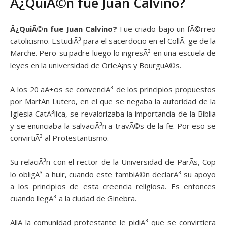
Â¿QuiÃ©n fue Juan Calvino?
Â¿QuiÃ©n fue Juan Calvino?
Fue criado bajo un fÃ©rreo
catolicismo. EstudiÃ³ para el sacerdocio en el CollÃ¨ge de la
Marche. Pero su padre luego lo ingresÃ³ en una escuela de
leyes en la universidad de OrleÃ¡ns y BourguÃ©s.
A los 20 aÃ±os se convenciÃ³ de los principios propuestos
por MartÃ­n Lutero, en el que se negaba la autoridad de la
Iglesia CatÃ³lica, se revalorizaba la importancia de la Biblia
y se enunciaba la salvaciÃ³n a travÃ©s de la fe. Por eso se
convirtiÃ³ al Protestantismo.
Su relaciÃ³n con el rector de la Universidad de ParÃ­s, Cop
lo obligÃ³ a huir, cuando este tambiÃ©n declarÃ³ su apoyo
a los principios de esta creencia religiosa. Es entonces
cuando llegÃ³ a la ciudad de Ginebra.
AllÃ­ la comunidad protestante le pidiÃ³ que se convirtiera