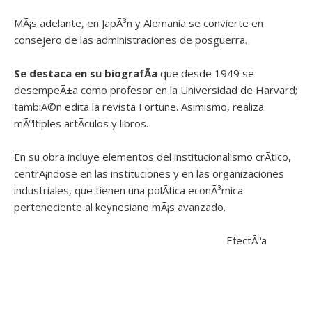
MÃ¡s adelante, en JapÃ³n y Alemania se convierte en
consejero de las administraciones de posguerra.
Se destaca en su biografÃ­a
que desde 1949 se
desempeÃ±a como profesor en la Universidad de Harvard;
tambiÃ©n edita la revista Fortune. Asimismo, realiza
mÃºltiples artÃ­culos y libros.
En su obra incluye elementos del institucionalismo crÃ­tico,
centrÃ¡ndose en las instituciones y en las organizaciones
industriales, que tienen una polÃ­tica econÃ³mica
perteneciente al keynesiano mÃ¡s avanzado.
EfectÃºa