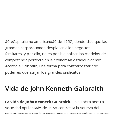
â€œCapitalismo americanoâ€ de 1952, donde dice que las
grandes corporaciones desplazan a los negocios
familiares, y por ello, no es posible aplicar los modelos de
competencia perfecta en la economÃ­a estadounidense.
Acorde a Galbraith, una forma para contrarrestar ese
poder es que surjan los grandes sindicatos.
Vida de John Kenneth Galbraith
La vida de John Kenneth Galbraith.
En su obra â€œLa
sociedad opulentaâ€ de 1958 contrasta la riqueza del
sector privado con la avaricia que se ejerce sobre el sector