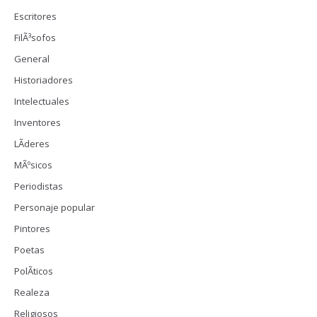
Escritores
FilÃ³sofos
General
Historiadores
Intelectuales
Inventores
LÃ­deres
MÃºsicos
Periodistas
Personaje popular
Pintores
Poetas
PolÃ­ticos
Realeza
Religiosos