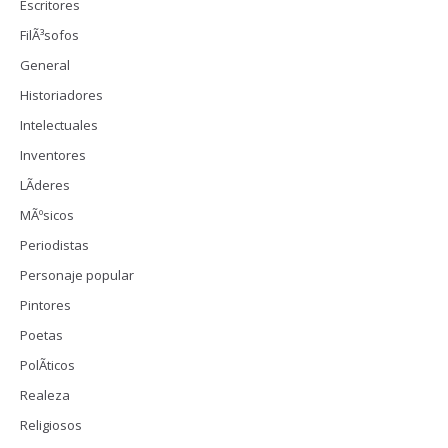
Escritores
FilÃ³sofos
General
Historiadores
Intelectuales
Inventores
LÃ­deres
MÃºsicos
Periodistas
Personaje popular
Pintores
Poetas
PolÃ­ticos
Realeza
Religiosos