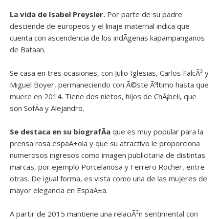
La vida de Isabel Preysler.
Por parte de su padre
desciende de europeos y el linaje maternal indica que
cuenta con ascendencia de los indÃ­genas kapampanganos
de Bataan.
Se casa en tres ocasiones, con Julio Iglesias, Carlos FalcÃ³ y
Miguel Boyer, permaneciendo con Ã©ste Ãºltimo hasta que
muere en 2014. Tiene dos nietos, hijos de ChÃ¡beli, que
son SofÃ­a y Alejandro.
Se destaca en su biografÃ­a
que es muy popular para la
prensa rosa espaÃ±ola y que su atractivo le proporciona
numerosos ingresos como imagen publicitaria de distintas
marcas, por ejemplo Porcelanosa y Ferrero Rocher, entre
otras. De igual forma, es vista como una de las mujeres de
mayor elegancia en EspaÃ±a.
A partir de 2015 mantiene una relaciÃ³n sentimental con