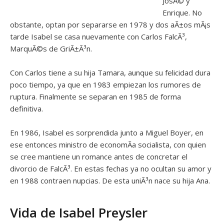
JosÃ© y
Enrique. No
obstante, optan por separarse en 1978 y dos aÃ±os mÃ¡s
tarde Isabel se casa nuevamente con Carlos FalcÃ³,
MarquÃ©s de GriÃ±Ã³n.
Con Carlos tiene a su hija Tamara, aunque su felicidad dura
poco tiempo, ya que en 1983 empiezan los rumores de
ruptura. Finalmente se separan en 1985 de forma
definitiva.
En 1986, Isabel es sorprendida junto a Miguel Boyer, en
ese entonces ministro de economÃ­a socialista, con quien
se cree mantiene un romance antes de concretar el
divorcio de FalcÃ³. En estas fechas ya no ocultan su amor y
en 1988 contraen nupcias. De esta uniÃ³n nace su hija Ana.
Vida de Isabel Preysler