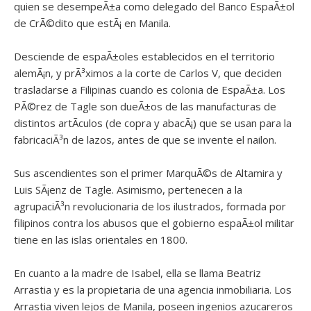
quien se desempeÃ±a como delegado del Banco EspaÃ±ol
de CrÃ©dito que estÃ¡ en Manila.
Desciende de espaÃ±oles establecidos en el territorio
alemÃ¡n, y prÃ³ximos a la corte de Carlos V, que deciden
trasladarse a Filipinas cuando es colonia de EspaÃ±a. Los
PÃ©rez de Tagle son dueÃ±os de las manufacturas de
distintos artÃ­culos (de copra y abacÃ¡) que se usan para la
fabricaciÃ³n de lazos, antes de que se invente el nailon.
Sus ascendientes son el primer MarquÃ©s de Altamira y
Luis SÃ¡enz de Tagle. Asimismo, pertenecen a la
agrupaciÃ³n revolucionaria de los ilustrados, formada por
filipinos contra los abusos que el gobierno espaÃ±ol militar
tiene en las islas orientales en 1800.
En cuanto a la madre de Isabel, ella se llama Beatriz
Arrastia y es la propietaria de una agencia inmobiliaria. Los
Arrastia viven lejos de Manila, poseen ingenios azucareros