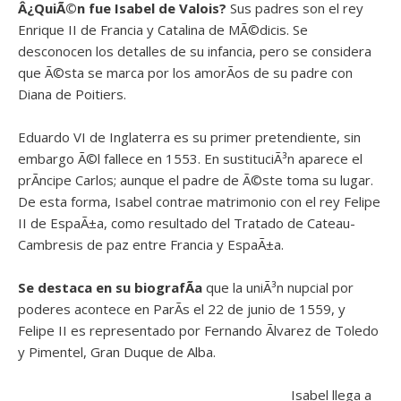
Â¿QuiÃ©n fue
Isabel de Valois?
Sus padres son el rey
Enrique II de Francia y Catalina de MÃ©dicis. Se
desconocen los detalles de su infancia, pero se considera
que Ã©sta se marca por los amorÃ­os de su padre con
Diana de Poitiers.
Eduardo VI de Inglaterra es su primer pretendiente, sin
embargo Ã©l fallece en 1553. En sustituciÃ³n aparece el
prÃ­ncipe Carlos; aunque el padre de Ã©ste toma su lugar.
De esta forma, Isabel contrae matrimonio con el rey Felipe
II de EspaÃ±a, como resultado del Tratado de Cateau-
Cambresis de paz entre Francia y EspaÃ±a.
Se destaca en su biografÃ­a
que la uniÃ³n nupcial por
poderes acontece en ParÃ­s el 22 de junio de 1559, y
Felipe II es representado por Fernando Ãlvarez de Toledo
y Pimentel, Gran Duque de Alba.
Isabel llega a