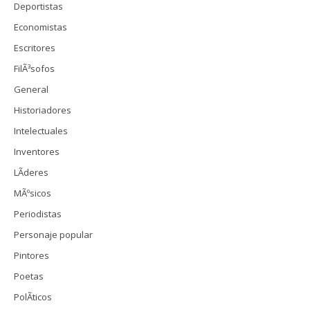
Deportistas
Economistas
Escritores
FilÃ³sofos
General
Historiadores
Intelectuales
Inventores
LÃ­deres
MÃºsicos
Periodistas
Personaje popular
Pintores
Poetas
PolÃ­ticos