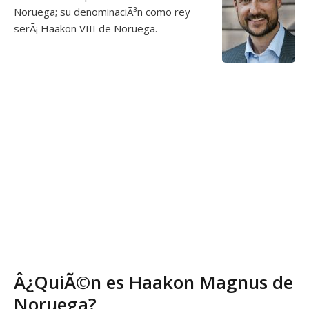
Noruega; su denominaciÃ³n como rey
serÃ¡ Haakon VIII de Noruega.
Â¿QuiÃ©n es Haakon Magnus de
Noruega?