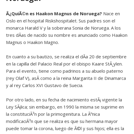
Â¿QuiÃ©n es
Haakon Magnus de Noruega?
Nace en
Oslo en el hospital Riskshospitalet. Sus padres son el
monarca Harald V y la soberana Sonia de Noruega. A los
tres dÃ­as de nacido su nombre es anunciado como Haakon
Magnus o Haakon Magno.
En cuanto a su bautizo, se realiza el dÃ­a 20 de septiembre
en la capilla del Palacio Real por el obispo Kaare StÃ¸ylen.
Para el evento, tiene como padrinos a su abuelo paterno
(rey Olaf V), asÃ­ como a la reina Margarita II de Dinamarca
y al rey Carlos XVI Gustavo de Suecia.
Por otro lado, en su fecha de nacimiento estÃ¡ vigente la
Ley SÃ¡lica; sin embargo, en 1990 la misma se suprime en
la constituciÃ³n por la primogenitura. La Ãºnica
modificaciÃ³n que se realiza es que su hermana mayor
puede tomar la corona, luego de Ã©l y sus hijos; ella es la