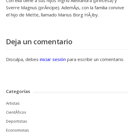
Con ella tiene a sus hijos Ingrid Aleixandra (princesa) y
Sverre Magnus (prÃ­ncipe). AdemÃ¡s, con la familia convive
el hijo de Mette, llamado Marius Borg HÃ¸iby.
Deja un comentario
Disculpa, debes
iniciar sesión
para escribir un comentario.
Categorías
Artistas
CientÃ­ficos
Deportistas
Economistas