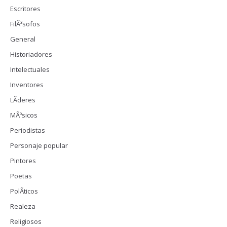
Escritores
FilÃ³sofos
General
Historiadores
Intelectuales
Inventores
LÃ­deres
MÃºsicos
Periodistas
Personaje popular
Pintores
Poetas
PolÃ­ticos
Realeza
Religiosos