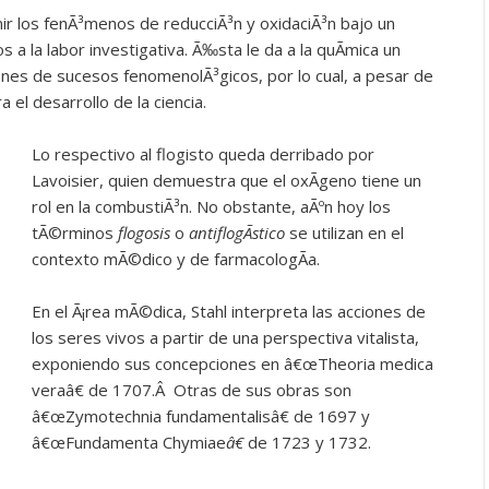
unir los fenÃ³menos de reducciÃ³n y oxidaciÃ³n bajo un
 a la labor investigativa. Ã‰sta le da a la quÃ­mica un
ones de sucesos fenomenolÃ³gicos, por lo cual, a pesar de
 el desarrollo de la ciencia.
Lo respectivo al flogisto queda derribado por
Lavoisier, quien demuestra que el oxÃ­geno tiene un
rol en la combustiÃ³n. No obstante, aÃºn hoy los
tÃ©rminos
flogosis
o
antiflogÃ­stico
se utilizan en el
contexto mÃ©dico y de farmacologÃ­a.
En el Ã¡rea mÃ©dica, Stahl interpreta las acciones de
los seres vivos a partir de una perspectiva vitalista,
exponiendo sus concepciones en â€œTheoria medica
veraâ€ de 1707.Â Otras de sus obras son
â€œZymotechnia fundamentalisâ€ de 1697 y
â€œFundamenta Chymiae
â€
de 1723 y 1732.