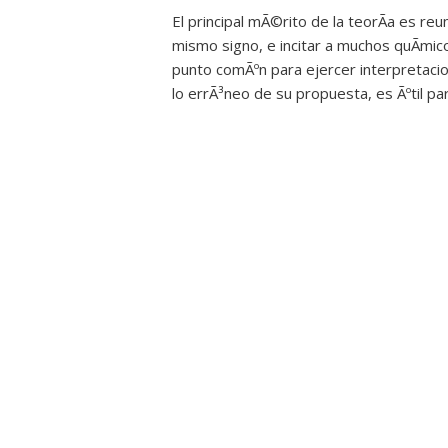
El principal mÃ©rito de la teorÃ­a es re
mismo signo, e incitar a muchos quÃ­micos
punto comÃºn para ejercer interpretaci
lo errÃ³neo de su propuesta, es Ãºtil para