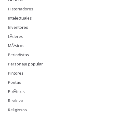
Historiadores
Intelectuales
Inventores
LÃ­deres
MÃºsicos
Periodistas
Personaje popular
Pintores
Poetas
PolÃ­ticos
Realeza
Religiosos