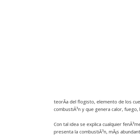
teorÃ­a del flogisto, elemento de los cu
combustiÃ³n y que genera calor, fuego, l
Con tal idea se explica cualquier fenÃ³me
presenta la combustiÃ³n, mÃ¡s abundante