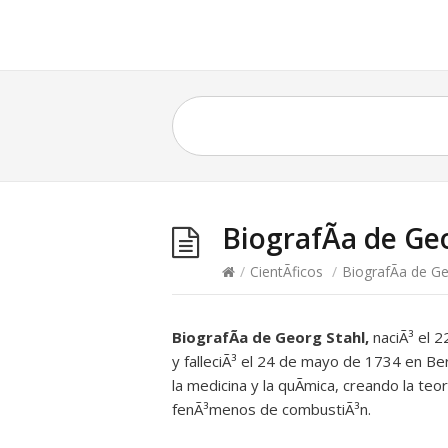
BiografÃ­a de Ge
/
CientÃ­ficos
/
BiografÃ­a de Ge
BiografÃ­a de Georg Stahl,
naciÃ³ el 
y falleciÃ³ el 24 de mayo de 1734 en Berl
la medicina y la quÃ­mica, creando la teor
fenÃ³menos de combustiÃ³n.