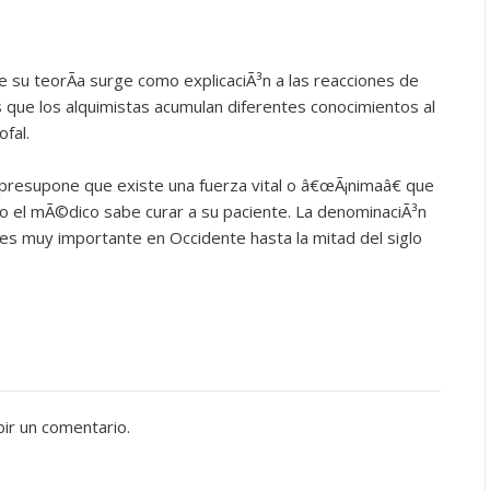
e su teorÃ­a surge como explicaciÃ³n a las reacciones de
 que los alquimistas acumulan diferentes conocimientos al
ofal.
 presupone que existe una fuerza vital o â€œÃ¡nimaâ€ que
 el mÃ©dico sabe curar a su paciente. La denominaciÃ³n
es muy importante en Occidente hasta la mitad del siglo
bir un comentario.