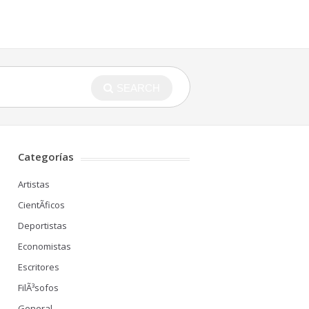
SEARCH
Categorías
Artistas
CientÃ­ficos
Deportistas
Economistas
Escritores
FilÃ³sofos
General