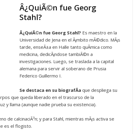
Â¿QuiÃ©n fue Georg
Stahl?
Â¿QuiÃ©n fue
Georg Stahl?
Es maestro en la
Universidad de Jena en el Ã¡mbito mÃ©dico. MÃ¡s
tarde, enseÃ±a en Halle tanto quÃ­mica como
medicina, dedicÃ¡ndose tambiÃ©n a
investigaciones. Luego, se traslada a la capital
alemana para servir al soberano de Prusia
Federico Guillermo I.
Se destaca en su biografÃ­a
que despliega su
erpos que queda liberado en el trascurso de la
uz y llama (aunque nadie prueba su existencia).
no de calcinaciÃ³n; y para Stahl, mientras mÃ¡s activa se
 es el flogisto.