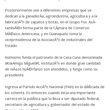
Posteriormente une a diferentes empresas que se
dedican a la ganaderÃ­a, agroindustria, agricultura y a la
fabricaciÃ³n de zapatos y botas, en el Grupo Fox. AsÃ­
tambiÃ©n forma parte de la CÃ¡mara de Comercio
MÃ©xico-Americana, y en Guanajuato toma la
vicepresidencia de la AsociaciÃ³n de Industriales del
Estado.
Asimismo funda el patronato de la Casa Cuna denominada
â€œAmigo Miguelâ€, instituciÃ³n en donde gran cantidad
de niÃ±os huÃ©rfanos son atendidos, y funge como su
presidente.
Ingresa al Partido AcciÃ³n Nacional (PAN) en la dÃ©cada de
los ochenta. Es entonces cuando inicia una importante
carrera en la polÃ­tica que lo lleva a ser diputado federal,
secretario de agricultura y gobernador del estado de