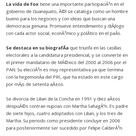
La vida de Fox
tiene una importante participaciÃ³n en el
gobierno de Guanajuato, Ã©l se cataloga como un hombre
bueno para los negocios y con ideas que buscan una
democracia genuina. Promueve entendimiento y diÃ¡logo
con cada actor social, econÃ³mico y polÃ­tico en el paÃ­s.
Se destaca en su biografÃ­a
que triunfa en las casillas
electorales a la candidatura presidencial, y se convierte en
el primer mandatario de MÃ©xico del 2000 al 2006 por el
PAN. Su elecciÃ³n es muy representativa ya que termina
con la hegemonÃ­a del PRI, que ha estado en este cargo
por mÃ¡s de setenta aÃ±os.
Se divorcia de Lilian de la Concha en 1991 y diez aÃ±os
despuÃ©s contrae nupcias con Martha SahagÃºn. Es padre
de siete hijos, cuatro adoptados con Lilian, y los tres de
Martha. Su periodo como presidente concluye en 2006
para posteriormente ser sucedido por Felipe CalderÃ³n.