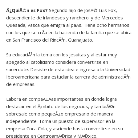
Â¿QuiÃ©n es Fox
?
Segundo hijo de JosÃ© Luis Fox,
descendiente de irlandeses y ranchero; y de Mercedes
Quesada, vasca que emigra al paÃ­s. Tiene ocho hermanos
con los que se crÃ­a en la hacienda de la familia que se ubica
en San Francisco del RincÃ³n, Guanajuato.
Su educaciÃ³n la toma con los jesuitas y al estar muy
apegado al catolicismo considera convertirse en
sacerdote. Desiste de esta idea e ingresa a la Universidad
Iberoamericana para estudiar la carrera de administraciÃ³n
de empresas.
Labora en compaÃ±Ã­as importantes en donde logra
destacar en el Ã¡mbito de los negocios, y tambiÃ©n
sobresale como pequeÃ±o empresario de manera
independiente. Toma un puesto de supervisor en la
empresa Coca Cola, y asciende hasta convertirse en su
presidente en CentroamÃ©rica y MÃ©xico.