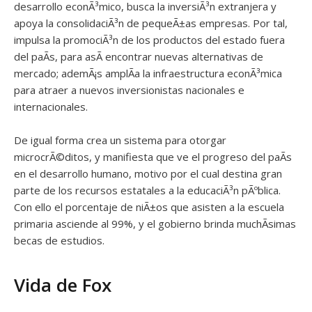
desarrollo econÃ³mico, busca la inversiÃ³n extranjera y
apoya la consolidaciÃ³n de pequeÃ±as empresas. Por tal,
impulsa la promociÃ³n de los productos del estado fuera
del paÃ­s, para asÃ­ encontrar nuevas alternativas de
mercado; ademÃ¡s amplÃ­a la infraestructura econÃ³mica
para atraer a nuevos inversionistas nacionales e
internacionales.
De igual forma crea un sistema para otorgar
microcrÃ©ditos, y manifiesta que ve el progreso del paÃ­s
en el desarrollo humano, motivo por el cual destina gran
parte de los recursos estatales a la educaciÃ³n pÃºblica.
Con ello el porcentaje de niÃ±os que asisten a la escuela
primaria asciende al 99%, y el gobierno brinda muchÃ­simas
becas de estudios.
Vida de Fox