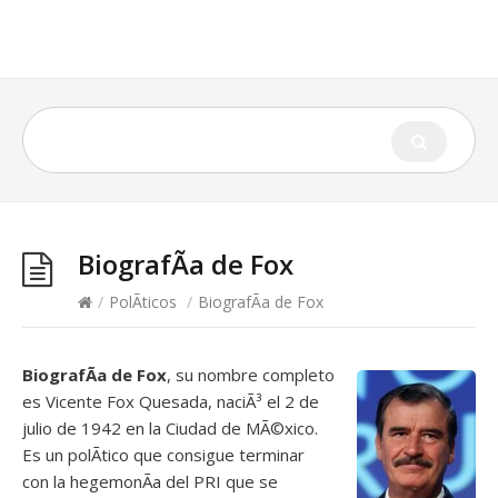
BiografÃ­a de Fox
/
PolÃ­ticos
/
BiografÃ­a de Fox
BiografÃ­a de Fox
, su nombre completo
es Vicente Fox Quesada, naciÃ³ el 2 de
julio de 1942 en la Ciudad de MÃ©xico.
Es un polÃ­tico que consigue terminar
con la hegemonÃ­a del PRI que se