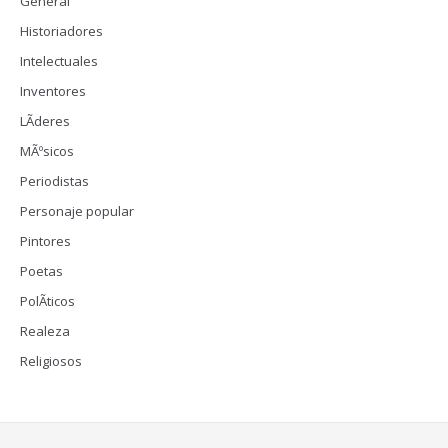
General
Historiadores
Intelectuales
Inventores
LÃ­deres
MÃºsicos
Periodistas
Personaje popular
Pintores
Poetas
PolÃ­ticos
Realeza
Religiosos