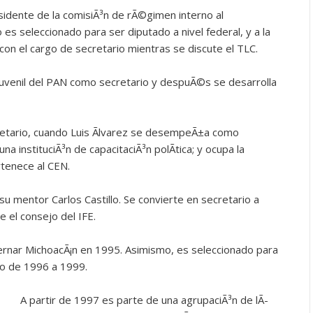
sidente de la comisiÃ³n de rÃ©gimen interno al
es seleccionado para ser diputado a nivel federal, y a la
con el cargo de secretario mientras se discute el TLC.
venil del PAN como secretario y despuÃ©s se desarrolla
retario, cuando Luis Ãlvarez se desempeÃ±a como
na instituciÃ³n de capacitaciÃ³n polÃ­tica; y ocupa la
rtenece al CEN.
u mentor Carlos Castillo. Se convierte en secretario a
e el consejo del IFE.
bernar MichoacÃ¡n en 1995. Asimismo, es seleccionado para
so de 1996 a 1999.
A partir de 1997 es parte de una agrupaciÃ³n de lÃ­