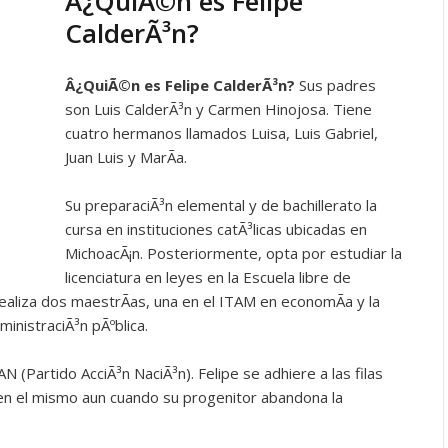
Â¿QuiÃ©n es Felipe
CalderÃ³n?
Â¿QuiÃ©n es
Felipe CalderÃ³n?
Sus padres
son Luis CalderÃ³n y Carmen Hinojosa. Tiene
cuatro hermanos llamados Luisa, Luis Gabriel,
Juan Luis y MarÃ­a.
Su preparaciÃ³n elemental y de bachillerato la
cursa en instituciones catÃ³licas ubicadas en
MichoacÃ¡n. Posteriormente, opta por estudiar la
licenciatura en leyes en la Escuela libre de
aliza dos maestrÃ­as, una en el ITAM en economÃ­a y la
inistraciÃ³n pÃºblica.
N (Partido AcciÃ³n NaciÃ³n). Felipe se adhiere a las filas
 en el mismo aun cuando su progenitor abandona la