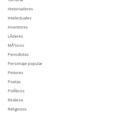
Historiadores
Intelectuales
Inventores
LÃ­deres
MÃºsicos
Periodistas
Personaje popular
Pintores
Poetas
PolÃ­ticos
Realeza
Religiosos