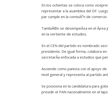
En los ochentas se coloca como vicepre
representar a la asamblea del DF. Luego 
par cumple en la comisiÃ³n de comercio 
TambiÃ©n se desempeÃ±a en el Ã¡rea ju
en la vertiente de estudios.
En el CEN del partido es nombrado sec
presidente. De igual forma, colabora en u
secretarÃ­a enfocada a estudios que pe
Asciende como panista con el apoyo de s
nivel general y representa al partido ant
Se posiciona en la candidatura para go
presidir el PAN nacionalmente en el lap