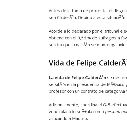
Antes de la toma de protesta, el dirige
sea CalderÃ³n. Debido a esta situaciÃ³
Acorde a lo declarado por el tribunal ele
obtiene con el 0,56 % de sufragios a fav
solicita que la naciÃ³n se mantenga unida
Vida de Felipe CalderÃ
La vida de Felipe CalderÃ³n
se desarr
se sitÃºa en la presidencia de MÃ©xico
profesor con un contrato de categorÃ­a 
Adicionalmente, coordina el G-5 efectua
venezolano lo seÃ±ala como
persona no
criticando a Maduro.