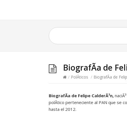
BiografÃ­a de Fe
/
PolÃ­ticos
/
BiografÃ­a de Feli
BiografÃ­a de Felipe CalderÃ³n,
naciÃ³
polÃ­tico perteneciente al PAN que se c
hasta el 2012.