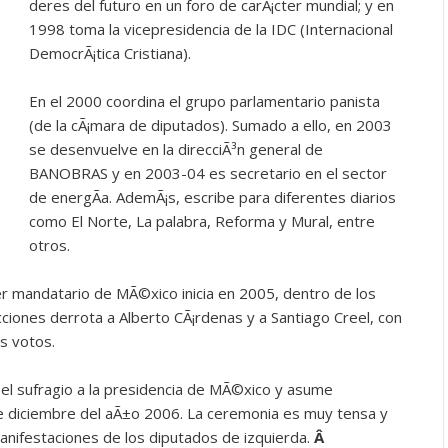
deres del futuro en un foro de carÃ¡cter mundial; y en
1998 toma la vicepresidencia de la IDC (Internacional
DemocrÃ¡tica Cristiana).
En el 2000 coordina el grupo parlamentario panista
(de la cÃ¡mara de diputados). Sumado a ello, en 2003
se desenvuelve en la direcciÃ³n general de
BANOBRAS y en 2003-04 es secretario en el sector
de energÃ­a. AdemÃ¡s, escribe para diferentes diarios
como El Norte, La palabra, Reforma y Mural, entre
otros.
er mandatario de MÃ©xico inicia en 2005, dentro de los
cciones derrota a Alberto CÃ¡rdenas y a Santiago Creel, con
s votos.
el sufragio a la presidencia de MÃ©xico y asume
de diciembre del aÃ±o 2006. La ceremonia es muy tensa y
anifestaciones de los diputados de izquierda.
Â