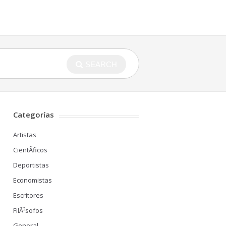
SEARCH
Categorías
Artistas
CientÃ­ficos
Deportistas
Economistas
Escritores
FilÃ³sofos
General