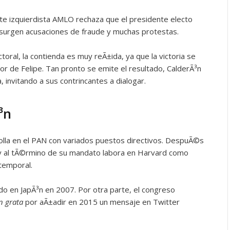
nte izquierdista AMLO rechaza que el presidente electo
n surgen acusaciones de fraude y muchas protestas.
ctoral, la contienda es muy reÃ±ida, ya que la victoria se
or de Felipe. Tan pronto se emite el resultado, CalderÃ³n
, invitando a sus contrincantes a dialogar.
³n
olla en el PAN con variados puestos directivos. DespuÃ©s
 y al tÃ©rmino de su mandato labora en Harvard como
temporal.
do en JapÃ³n en 2007. Por otra parte, el congreso
n grata
por aÃ±adir en 2015 un mensaje en Twitter