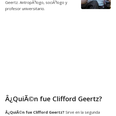
Geertz. AntropÃ³logo, sociÃ³logo y
profesor universitario.
Â¿QuiÃ©n fue Clifford Geertz?
Â¿QuiÃ©n fue Clifford Geertz?
Sirve en la segunda