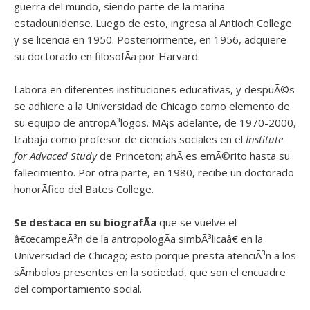
guerra del mundo, siendo parte de la marina
estadounidense. Luego de esto, ingresa al Antioch College
y se licencia en 1950. Posteriormente, en 1956, adquiere
su doctorado en filosofÃ­a por Harvard.
Labora en diferentes instituciones educativas, y despuÃ©s
se adhiere a la Universidad de Chicago como elemento de
su equipo de antropÃ³logos. MÃ¡s adelante, de 1970-2000,
trabaja como profesor de ciencias sociales en el
Institute
for Advaced Study
de Princeton; ahÃ­ es emÃ©rito hasta su
fallecimiento. Por otra parte, en 1980, recibe un doctorado
honorÃ­fico del Bates College.
Se destaca en su biografÃ­a
que se vuelve el
â€œcampeÃ³n de la antropologÃ­a simbÃ³licaâ€ en la
Universidad de Chicago; esto porque presta atenciÃ³n a los
sÃ­mbolos presentes en la sociedad, que son el encuadre
del comportamiento social.