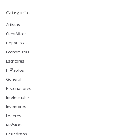
Categorías
Artistas
CientÃ­ficos
Deportistas
Economistas
Escritores
FilÃ³sofos
General
Historiadores
Intelectuales
Inventores
LÃ­deres
MÃºsicos
Periodistas