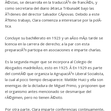
Ã©stas, se desarrolla en la traducciÃ³n de francÃ©s, y
como secretaria del diario â€œLa Tribunaâ€ bajo las
Ã³rdenes del director Salvador CÃ¡novas. Debido a este
Ãºltimo trabajo, Clara comienza a interesarse por la polÃ­
tica.
Concluye su bachillerato en 1923 y un aÃ±o mÃ¡s tarde se
licencia en la carrera de derecho; a la par con esta
preparaciÃ³n participa en asociaciones e imparte charlas.
Es la segunda mujer que se incorpora al Colegio de
Abogados madrileÃ±o, esto en 1925. Â En 1929 es parte
del comitÃ© que organiza la AgrupaciÃ³n Liberal Socialista,
la cual al poco tiempo desaparece. Matilde Huici y ella son
enemigas de la dictadura de Miguel Primo, y proponen que
el organismo antes mencionado se desmarque del
rÃ©gimen, pero no tienen Ã©xito.
Por otra parte, Clara imparte conferencias continuamente,