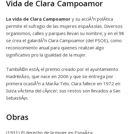
Vida de Clara Campoamor
La vida de Clara Campoamor
y su acciÃ³n polÃ­tica
permite el sufragio de las mujeres espaÃ±olas. Diversos
organismos, calles y parques llevan su nombre; y en el 98
se crea el galardÃ³n Clara Campoamor (del PSOE), como
reconocimiento anual para quienes realizan algo
significativo pro la igualdad de la mujer.
TambiÃ©n estÃ¡ el premio creado por el ayuntamiento
madrileÃ±o, que nace en 2006 y que se entrega por
primera ocasiÃ³n a MarÃ­a Telo. Clara fallece en 1972 en
Suiza vÃ­ctima del cÃ¡ncer; sus restos son llevados a San
SebastiÃ¡n.
Obras
(1931) El derecho de la mujer en EspaÃ±a