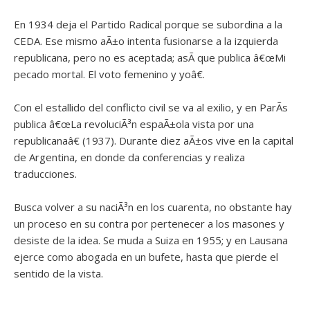
En 1934 deja el Partido Radical porque se subordina a la
CEDA. Ese mismo aÃ±o intenta fusionarse a la izquierda
republicana, pero no es aceptada; asÃ­ que publica â€œMi
pecado mortal. El voto femenino y yoâ€.
Con el estallido del conflicto civil se va al exilio, y en ParÃ­s
publica â€œLa revoluciÃ³n espaÃ±ola vista por una
republicanaâ€ (1937). Durante diez aÃ±os vive en la capital
de Argentina, en donde da conferencias y realiza
traducciones.
Busca volver a su naciÃ³n en los cuarenta, no obstante hay
un proceso en su contra por pertenecer a los masones y
desiste de la idea. Se muda a Suiza en 1955; y en Lausana
ejerce como abogada en un bufete, hasta que pierde el
sentido de la vista.