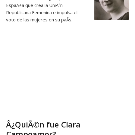
EspaÃ±a que crea la UniÃ³n
Republicana Femenina e impulsa el
voto de las mujeres en su paÃ­s.
Â¿QuiÃ©n fue Clara
Campoamor?