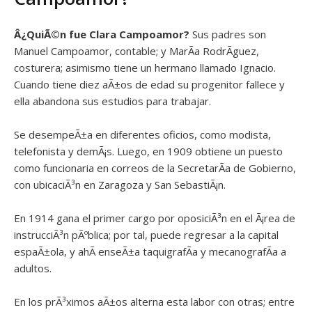
Â¿QuiÃ©n fue
Clara Campoamor?
Sus padres son
Manuel Campoamor, contable; y MarÃ­a RodrÃ­guez,
costurera; asimismo tiene un hermano llamado Ignacio.
Cuando tiene diez aÃ±os de edad su progenitor fallece y
ella abandona sus estudios para trabajar.
Se desempeÃ±a en diferentes oficios, como modista,
telefonista y demÃ¡s. Luego, en 1909 obtiene un puesto
como funcionaria en correos de la SecretarÃ­a de Gobierno,
con ubicaciÃ³n en Zaragoza y San SebastiÃ¡n.
En 1914 gana el primer cargo por oposiciÃ³n en el Ã¡rea de
instrucciÃ³n pÃºblica; por tal, puede regresar a la capital
espaÃ±ola, y ahÃ­ enseÃ±a taquigrafÃ­a y mecanografÃ­a a
adultos.
En los prÃ³ximos aÃ±os alterna esta labor con otras; entre