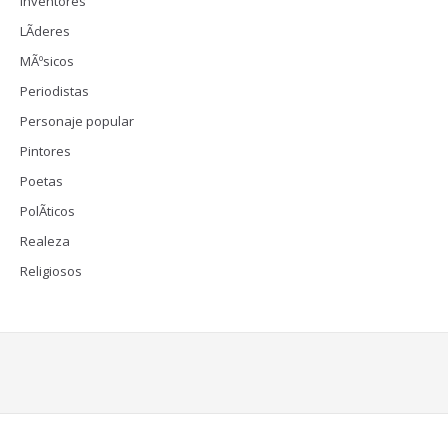
Inventores
LÃ­deres
MÃºsicos
Periodistas
Personaje popular
Pintores
Poetas
PolÃ­ticos
Realeza
Religiosos