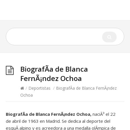
BiografÃ­a de Blanca
FernÃ¡ndez Ochoa
/
Deportistas
/
BiografÃ­a de Blanca FernÃ¡ndez
Ochoa
BiografÃ­a de Blanca FernÃ¡ndez Ochoa,
naciÃ³ el 22
de abril de 1963 en Madrid. Se dedica al deporte del
esquÃ­ alpino y es acreedora a una medalla olÃ­mpica de