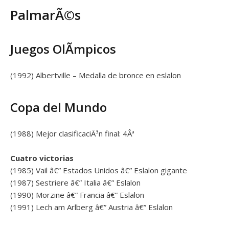
PalmarÃ©s
Juegos OlÃ­mpicos
(1992) Albertville – Medalla de bronce en eslalon
Copa del Mundo
(1988) Mejor clasificaciÃ³n final: 4Âª
Cuatro victorias
(1985) Vail â€” Estados Unidos â€” Eslalon gigante
(1987) Sestriere â€” Italia â€” Eslalon
(1990) Morzine â€” Francia â€” Eslalon
(1991) Lech am Arlberg â€” Austria â€” Eslalon