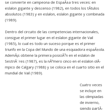
se convierte en campeona de EspaÃ±a tres veces: en
eslalon gigante y descenso (1982), en todos los tÃ­tulos
absolutos (1983) y en eslalon, eslalon gigante y combinada
(1989).
Dentro del circuito de las competencias internacionales,
consigue el primer lugar en el eslalon gigante de Vail
(1985), lo cual es todo un suceso porque es el primer
triunfo en la Copa del Mundo de una esquiadora espaÃ±ola.
AdemÃ¡s obtiene la primera posiciÃ³n en el eslalon de
SestriÃ¨res (1987), es la nÃºmero cinco en el eslalon olÃ­
mpico de Calgary (1988) y se coloca en el cuarto sitio en el
mundial de Vail (1989).
Cuatro veces
se incluye en
las olimpiadas
de invierno,
siendo partÃ­