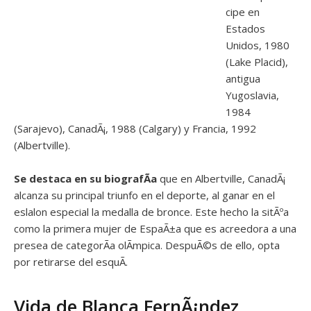
cipe en
Estados
Unidos, 1980
(Lake Placid),
antigua
Yugoslavia,
1984
(Sarajevo), CanadÃ¡, 1988 (Calgary) y Francia, 1992
(Albertville).
Se destaca en su biografÃ­a
que en Albertville, CanadÃ¡
alcanza su principal triunfo en el deporte, al ganar en el
eslalon especial la medalla de bronce. Este hecho la sitÃºa
como la primera mujer de EspaÃ±a que es acreedora a una
presea de categorÃ­a olÃ­mpica. DespuÃ©s de ello, opta
por retirarse del esquÃ­.
Vida de Blanca FernÃ¡ndez