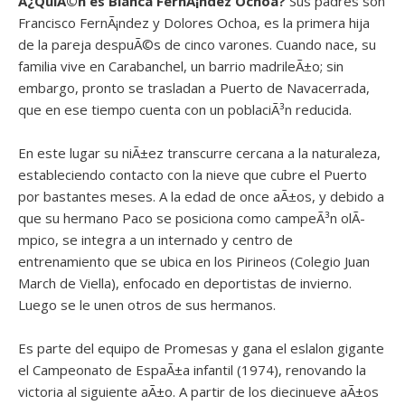
Â¿QuiÃ©n es
Blanca FernÃ¡ndez Ochoa?
Sus padres son
Francisco FernÃ¡ndez y Dolores Ochoa, es la primera hija
de la pareja despuÃ©s de cinco varones. Cuando nace, su
familia vive en Carabanchel, un barrio madrileÃ±o; sin
embargo, pronto se trasladan a Puerto de Navacerrada,
que en ese tiempo cuenta con un poblaciÃ³n reducida.
En este lugar su niÃ±ez transcurre cercana a la naturaleza,
estableciendo contacto con la nieve que cubre el Puerto
por bastantes meses. A la edad de once aÃ±os, y debido a
que su hermano Paco se posiciona como campeÃ³n olÃ­
mpico, se integra a un internado y centro de
entrenamiento que se ubica en los Pirineos (Colegio Juan
March de Viella), enfocado en deportistas de invierno.
Luego se le unen otros de sus hermanos.
Es parte del equipo de Promesas y gana el eslalon gigante
el Campeonato de EspaÃ±a infantil (1974), renovando la
victoria al siguiente aÃ±o. A partir de los diecinueve aÃ±os