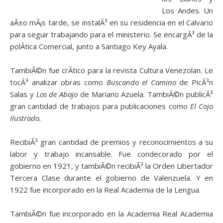
Los Andes. Un
aÃ±o mÃ¡s tarde, se instalÃ³ en su residencia en el Calvario
para seguir trabajando para el ministerio. Se encargÃ³ de la
polÃ­tica Comercial, junto a Santiago Key Ayala.
TambiÃ©n fue crÃ­tico para la revista Cultura Venezolan. Le
tocÃ³ analizar obras como
Buscando el Camino
de PicÃ³n
Salas y
Los de Abajo
de Mariano Azuela. TambiÃ©n publicÃ³
gran cantidad de trabajos para publicaciones como
El Cojo
Ilustrado.
RecibiÃ³ gran cantidad de premios y reconocimientos a su
labor y trabajo incansable. Fue condecorado por el
gobierno en 1921, y tambiÃ©n recibiÃ³ la Orden Libertador
Tercera Clase durante el gobierno de Valenzuela. Y en
1922 fue incorporado en la Real Academia de la Lengua.
TambiÃ©n fue incorporado en la Academia Real Academia