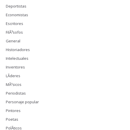
Deportistas
Economistas
Escritores
FilÃ³sofos
General
Historiadores
Intelectuales
Inventores
LÃ­deres
MÃºsicos
Periodistas
Personaje popular
Pintores
Poetas
PolÃ­ticos