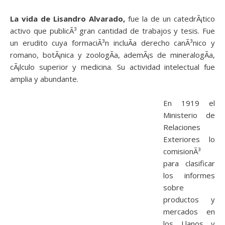
La vida de Lisandro Alvarado,
fue la de un catedrÃ¡tico
activo que publicÃ³ gran cantidad de trabajos y tesis. Fue
un erudito cuya formaciÃ³n incluÃ­a derecho canÃ³nico y
romano, botÃ¡nica y zoologÃ­a, ademÃ¡s de mineralogÃ­a,
cÃ¡lculo superior y medicina. Su actividad intelectual fue
amplia y abundante.
En 1919 el
Ministerio de
Relaciones
Exteriores lo
comisionÃ³
para clasificar
los informes
sobre
productos y
mercados en
los Llanos y