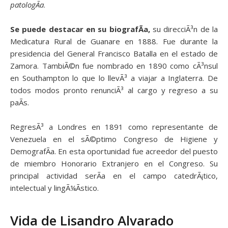
patologÃ­a
.
Se puede destacar en su biografÃ­a,
su direcciÃ³n de la
Medicatura Rural de Guanare en 1888. Fue durante la
presidencia del General Francisco Batalla en el estado de
Zamora. TambiÃ©n fue nombrado en 1890 como cÃ³nsul
en Southampton lo que lo llevÃ³ a viajar a Inglaterra. De
todos modos pronto renunciÃ³ al cargo y regreso a su
paÃ­s.
RegresÃ³ a Londres en 1891 como representante de
Venezuela en el sÃ©ptimo Congreso de Higiene y
DemografÃ­a. En esta oportunidad fue acreedor del puesto
de miembro Honorario Extranjero en el Congreso. Su
principal actividad serÃ­a en el campo catedrÃ¡tico,
intelectual y lingÃ¼Ã­stico.
Vida de Lisandro Alvarado