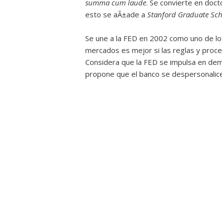
summa cum laude
. Se convierte en doc
esto se aÃ±ade a
Stanford Graduate Scho
Se une a la FED en 2002 como uno de lo
mercados es mejor si las reglas y proc
Considera que la FED se impulsa en demas
propone que el banco se despersonalice 