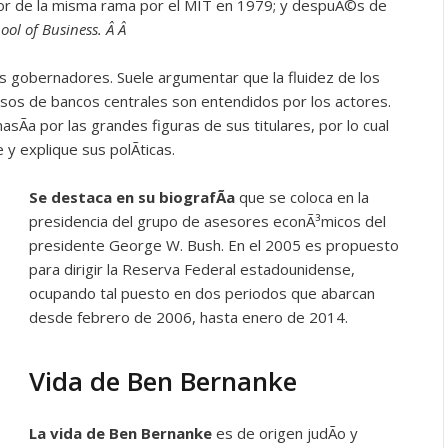
tor de la misma rama por el MIT en 1979; y despuÃ©s de
ol of Business. Â Â
s gobernadores. Suele argumentar que la fluidez de los
esos de bancos centrales son entendidos por los actores.
Ã­a por las grandes figuras de sus titulares, por lo cual
y explique sus polÃ­ticas.
Se destaca en su biografÃ­a
que se coloca en la
presidencia del grupo de asesores econÃ³micos del
presidente George W. Bush. En el 2005 es propuesto
para dirigir la Reserva Federal estadounidense,
ocupando tal puesto en dos periodos que abarcan
desde febrero de 2006, hasta enero de 2014.
Vida de Ben Bernanke
La vida de Ben Bernanke
es de origen judÃ­o y