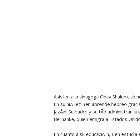
Asisten a la sinagoga Ohav Shalom, siend
En su niÃ±ez Ben aprende hebreo gracia
jazÃ¡n. Su padre y su tÃ­o administran 
Bernanke, quien emigra a Estados Unido
En cuanto a su educaciÃ³n, Ben estudia