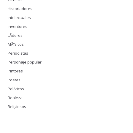
Historiadores
Intelectuales
Inventores
LÃ­deres
MÃºsicos
Periodistas
Personaje popular
Pintores
Poetas
PolÃ­ticos
Realeza
Religiosos