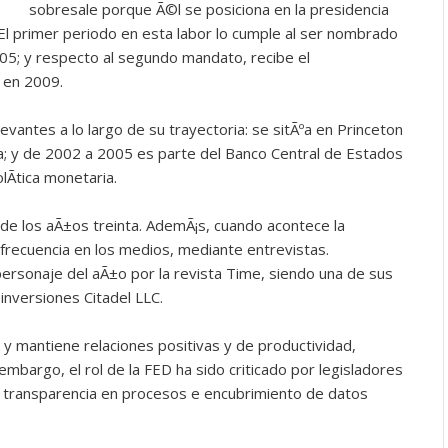
sobresale porque Ã©l se posiciona en la presidencia
El primer periodo en esta labor lo cumple al ser nombrado
5; y respecto al segundo mandato, recibe el
 en 2009.
evantes a lo largo de su trayectoria: se sitÃºa en Princeton
; y de 2002 a 2005 es parte del Banco Central de Estados
Ã­tica monetaria.
s de los aÃ±os treinta. AdemÃ¡s, cuando acontece la
frecuencia en los medios, mediante entrevistas.
rsonaje del aÃ±o por la revista Time, siendo una de sus
inversiones Citadel LLC.
y mantiene relaciones positivas y de productividad,
 embargo, el rol de la FED ha sido criticado por legisladores
 transparencia en procesos e encubrimiento de datos