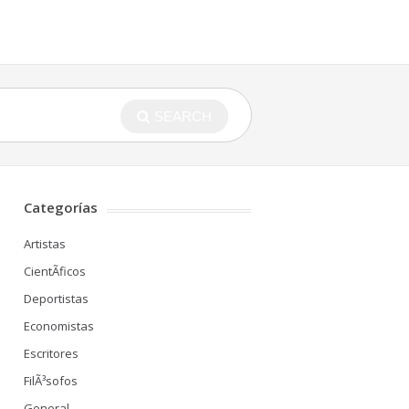
SEARCH
Categorías
Artistas
CientÃ­ficos
Deportistas
Economistas
Escritores
FilÃ³sofos
General