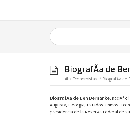
BiografÃ­a de B
/
Economistas
/
BiografÃ­a de
BiografÃ­a de Ben Bernanke,
naciÃ³ el
Augusta, Georgia, Estados Unidos. Econo
presidencia de la Reserva Federal de su