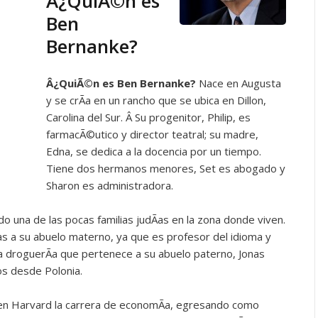
Â¿QuiÃ©n es
Ben
Bernanke?
Â¿QuiÃ©n es
Ben Bernanke?
Nace en Augusta
y se crÃ­a en un rancho que se ubica en Dillon,
Carolina del Sur. Â Su progenitor, Philip, es
farmacÃ©utico y director teatral; su madre,
Edna, se dedica a la docencia por un tiempo.
Tiene dos hermanos menores, Set es abogado y
Sharon es administradora.
o una de las pocas familias judÃ­as en la zona donde viven.
s a su abuelo materno, ya que es profesor del idioma y
una droguerÃ­a que pertenece a su abuelo paterno, Jonas
s desde Polonia.
 en Harvard la carrera de economÃ­a, egresando como