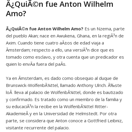
Â¿QuiÃ©n fue Anton Wilhelm
Amo?
Â¿QuiÃ©n fue
Anton Wilhelm Amo?
Es un Nzema, parte
del pueblo Akan; nace en Awukena, Ghana, en la regiÃ³n de
Axim. Cuando tiene cuatro aÃ±os de edad viaja a
Ãmsterdam; respecto a ello, una versiÃ³n dice que es
tomado como esclavo, y otra cuenta que un predicador es
quien lo envÃ­a fuera del paÃ­s.
Ya en Ãmsterdam, es dado como obsequio al duque de
Brunswick-WolfenbÃ¼ttel, llamado Anthony Ulrich. Ã‰ste
loÂ lleva al palacio de WolfenbÃ¼ttel, donde es bautizado
y confirmado. Es tratado como un miembro de la familia y
su educaciÃ³n la recibe en la WolfenbÃ¼ttel Ritter-
AkademieÂ y en la Universidad de Helmstedt. Por otra
parte, se considera que Anton conoce a Gottfried Leibniz,
visitante recurrente del palacio.