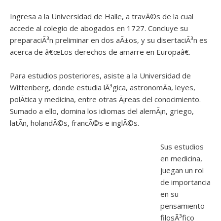
Ingresa a la Universidad de Halle, a travÃ©s de la cual
accede al colegio de abogados en 1727. Concluye su
preparaciÃ³n preliminar en dos aÃ±os, y su disertaciÃ³n es
acerca de â€œLos derechos de amarre en Europaâ€.
Para estudios posteriores, asiste a la Universidad de
Wittenberg, donde estudia lÃ³gica, astronomÃ­a, leyes,
polÃ­tica y medicina, entre otras Ã¡reas del conocimiento.
Sumado a ello, domina los idiomas del alemÃ¡n, griego,
latÃ­n, holandÃ©s, francÃ©s e inglÃ©s.
Sus estudios
en medicina,
juegan un rol
de importancia
en su
pensamiento
filosÃ³fico