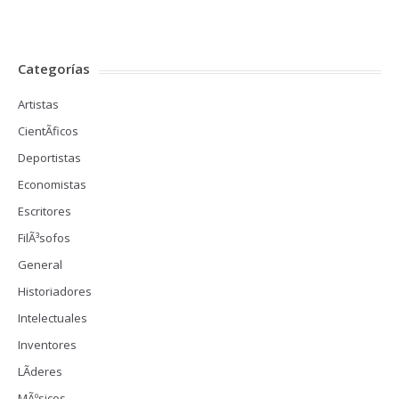
Categorías
Artistas
CientÃ­ficos
Deportistas
Economistas
Escritores
FilÃ³sofos
General
Historiadores
Intelectuales
Inventores
LÃ­deres
MÃºsicos