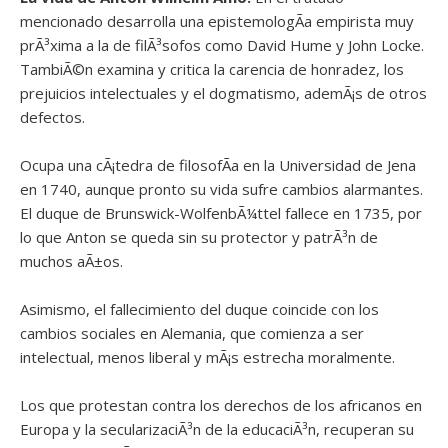
mencionado desarrolla una epistemologÃ­a empirista muy
prÃ³xima a la de filÃ³sofos como David Hume y John Locke.
TambiÃ©n examina y critica la carencia de honradez, los
prejuicios intelectuales y el dogmatismo, ademÃ¡s de otros
defectos.
Ocupa una cÃ¡tedra de filosofÃ­a en la Universidad de Jena
en 1740, aunque pronto su vida sufre cambios alarmantes.
El duque de Brunswick-WolfenbÃ¼ttel fallece en 1735, por
lo que Anton se queda sin su protector y patrÃ³n de
muchos aÃ±os.
Asimismo, el fallecimiento del duque coincide con los
cambios sociales en Alemania, que comienza a ser
intelectual, menos liberal y mÃ¡s estrecha moralmente.
Los que protestan contra los derechos de los africanos en
Europa y la secularizaciÃ³n de la educaciÃ³n, recuperan su