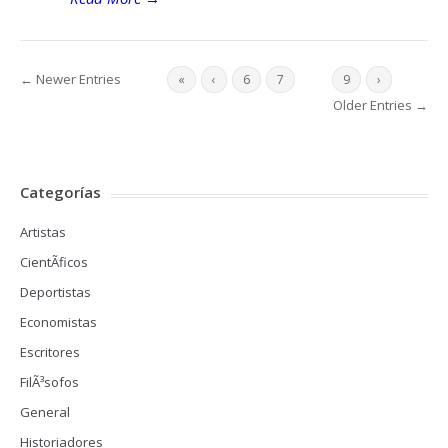
← Newer Entries
«
‹
6
7
8
9
›
Older Entries →
Categorías
Artistas
CientÃ­ficos
Deportistas
Economistas
Escritores
FilÃ³sofos
General
Historiadores