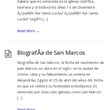
italiana que es venerada en la iglesia catÃ³lica,
luterana y ortodoxa los dÃ­as 13 de Diciembre.
Â¿QuiÃ©n fue Santa LucÃ­a? Â¿QuiÃ©n fue Santa
LucÃ­a? SegÃºn […]
Read More
→
BiografÃ­a de San Marcos
BiografÃ­a de San Marcos, la fecha de nacimiento de
Juan Marcos se ubica en el siglo I en la ciudad de
Cirene, Libia y su fallecimiento se estima en
AlejandrÃ­a, Egipto el 25 de abril del aÃ±o 68, fecha
en que se celebra su festividad eclesiÃ¡stica. Es
venerado por unas seis iglesias como San Marcos
[…]
Read More
→