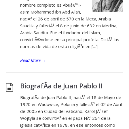
nombre completo es Abuâ€™I-
asim Mohammed ibn Abd Allah,
naciÃ³ el 26 de abril de 570 en la Meca, Arabia
Saudita y falleciÃ³ el 8 de junio de 632 en Medina,
Arabia Saudita. Fue el fundador del Islam,
convirtiÃ©ndose en su principal profeta. DictÃ³ las
normas de vida de esta religiÃ³n en […]
Read More
→
BiografÃ­a de Juan Pablo II
BiografÃ­a de Juan Pablo II, naciÃ³ el 18 de Mayo de
1920 en Wadowice, Polonia y falleciÃ³ el 02 de Abril
de 2005 en Ciudad del Vaticano. Karol JÃ³zef
Wojtyla se convirtiÃ³ en el papa NÂº 264 de la
iglesia catÃ³lica en 1978, en ese entonces como