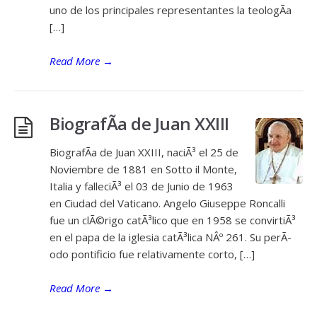
uno de los principales representantes la teologÃ­a
[…]
Read More
→
BiografÃ­a de Juan XXIII
BiografÃ­a de Juan XXIII, naciÃ³ el 25 de
Noviembre de 1881 en Sotto il Monte,
Italia y falleciÃ³ el 03 de Junio de 1963
en Ciudad del Vaticano. Angelo Giuseppe Roncalli
fue un clÃ©rigo catÃ³lico que en 1958 se convirtiÃ³
en el papa de la iglesia catÃ³lica NÂº 261. Su perÃ­
odo pontificio fue relativamente corto, […]
Read More
→