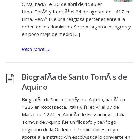
Oliva, naciÃ³ el 30 de abril de 1586 en
Lima, PerÃº, y falleciÃ³ el 24 de agosto de 1617 en
Lima, PerÃº. Fue una religiosa perteneciente a la
orden de los dominicos. Se le otorgaron milagros y
en poco mÃ¡s de medio […]
Read More
→
BiografÃ­a de Santo TomÃ¡s de
Aquino
BiografÃ­a de Santo TomÃ¡s de Aquino, naciÃ³ en
1225 en Roccasecca, Italia y falleciÃ³ el 07 de
Marzo de 1274 en AbadÃ­a de Fossanuova, Italia.
TomÃ¡s de Aquino fue un filosofo y teÃ³logo
originario de la Orden de Predicadores, cuyo
aporte a la instrucciÃ³n escolÃ¡stica lo convierte en