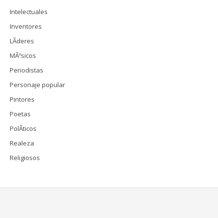
Intelectuales
Inventores
LÃ­deres
MÃºsicos
Periodistas
Personaje popular
Pintores
Poetas
PolÃ­ticos
Realeza
Religiosos