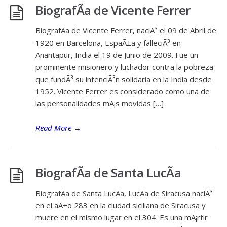
BiografÃ­a de Vicente Ferrer
BiografÃ­a de Vicente Ferrer, naciÃ³ el 09 de Abril de
1920 en Barcelona, EspaÃ±a y falleciÃ³ en
Anantapur, India el 19 de Junio de 2009. Fue un
prominente misionero y luchador contra la pobreza
que fundÃ³ su intenciÃ³n solidaria en la India desde
1952. Vicente Ferrer es considerado como una de
las personalidades mÃ¡s movidas […]
Read More
→
BiografÃ­a de Santa LucÃ­a
BiografÃ­a de Santa LucÃ­a, LucÃ­a de Siracusa naciÃ³
en el aÃ±o 283 en la ciudad siciliana de Siracusa y
muere en el mismo lugar en el 304. Es una mÃ¡rtir