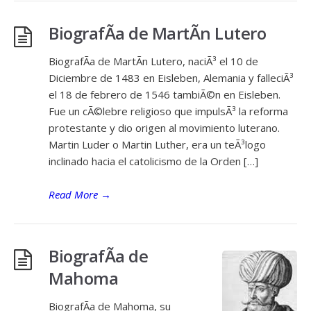
BiografÃ­a de MartÃ­n Lutero
BiografÃ­a de MartÃ­n Lutero, naciÃ³ el 10 de
Diciembre de 1483 en Eisleben, Alemania y falleciÃ³
el 18 de febrero de 1546 tambiÃ©n en Eisleben.
Fue un cÃ©lebre religioso que impulsÃ³ la reforma
protestante y dio origen al movimiento luterano.
Martin Luder o Martin Luther, era un teÃ³logo
inclinado hacia el catolicismo de la Orden […]
Read More
→
BiografÃ­a de
Mahoma
BiografÃ­a de Mahoma, su