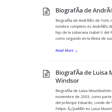
BiografÃ­a de AndrÃ
BiografÃ­a de AndrÃ©s de York, n
nombre completo es AndrÃ©s Albe
hijo de la soberana Isabel II del
como segundo en la lÃ­nea de suc
Read More
→
BiografÃ­a de Luisa
Windsor
BiografÃ­a de Luisa Mountbatten-
noviembre de 2003, como parte de 
del prÃ­ncipe Eduardo, conde de W
Felipe. Â¿QuiÃ©n es Luisa Moun