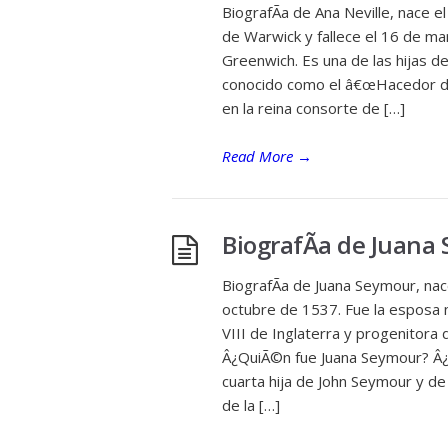
BiografÃ­a de Ana Neville, nace el
de Warwick y fallece el 16 de ma
Greenwich. Es una de las hijas d
conocido como el â€œHacedor de
en la reina consorte de […]
Read More
→
BiografÃ­a de Juana
BiografÃ­a de Juana Seymour, nac
octubre de 1537. Fue la esposa 
VIII de Inglaterra y progenitora
Â¿QuiÃ©n fue Juana Seymour? Â¿
cuarta hija de John Seymour y 
de la […]