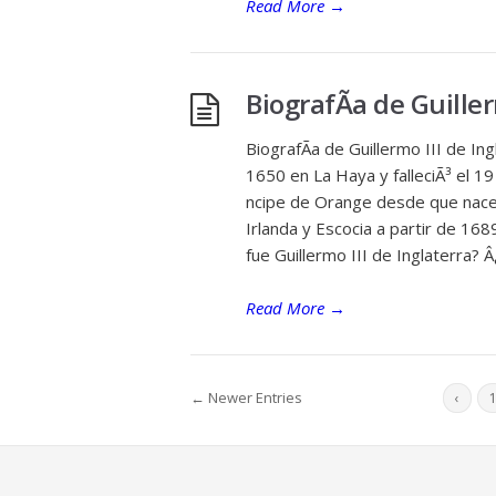
Read More
→
BiografÃ­a de Guiller
BiografÃ­a de Guillermo III de In
1650 en La Haya y falleciÃ³ el 
ncipe de Orange desde que nace,
Irlanda y Escocia a partir de 168
fue Guillermo III de Inglaterra?
Read More
→
← Newer Entries
‹