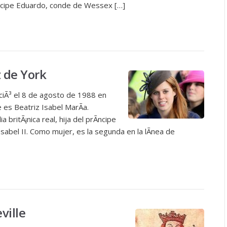
ncipe Eduardo, conde de Wessex […]
z de York
aciÃ³ el 8 de agosto de 1988 en
es Beatriz Isabel MarÃ­a.
 britÃ¡nica real, hija del prÃ­ncipe
sabel II. Como mujer, es la segunda en la lÃ­nea de
ville