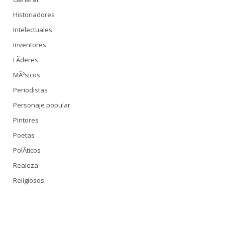
Historiadores
Intelectuales
Inventores
LÃ­deres
MÃºsicos
Periodistas
Personaje popular
Pintores
Poetas
PolÃ­ticos
Realeza
Religiosos