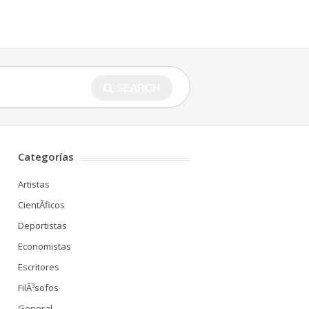
SEARCH
Categorías
Artistas
CientÃ­ficos
Deportistas
Economistas
Escritores
FilÃ³sofos
General