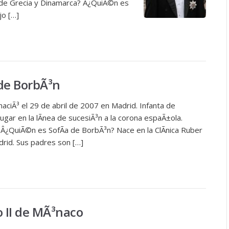
 de Grecia y Dinamarca? Â¿QuiÃ©n es
jo […]
 de BorbÃ³n
naciÃ³ el 29 de abril de 2007 en Madrid. Infanta de
gar en la lÃ­nea de sucesiÃ³n a la corona espaÃ±ola.
Â¿QuiÃ©n es SofÃ­a de BorbÃ³n? Nace en la ClÃ­nica Ruber
drid. Sus padres son […]
o II de MÃ³naco