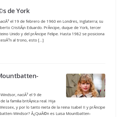
©s de York
aciÃ³ el 19 de febrero de 1960 en Londres, Inglaterra; su
rto CristiÃ¡n Eduardo. PrÃ­ncipe, duque de York, tercer
 Reino Unido y del prÃ­ncipe Felipe. Hasta 1982 se posiciona
esiÃ³n al trono, esto […]
 Mountbatten-
Windsor, naciÃ³ el 9 de
la familia britÃ¡nica real. Hija
essex, y por lo tanto nieta de la reina Isabel II y prÃ­ncipe
tbatten-Windsor? Â¿QuiÃ©n es Luisa Mountbatten-