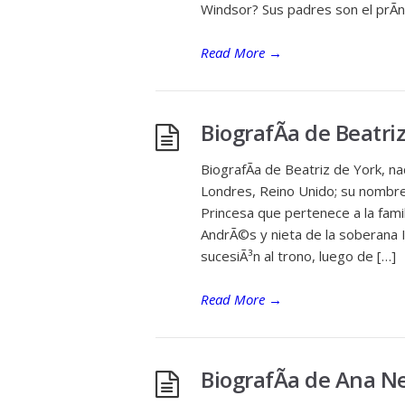
Windsor? Sus padres son el prÃ­
Read More
→
BiografÃ­a de Beatri
BiografÃ­a de Beatriz de York, n
Londres, Reino Unido; su nombre 
Princesa que pertenece a la familia
AndrÃ©s y nieta de la soberana I
sucesiÃ³n al trono, luego de […]
Read More
→
BiografÃ­a de Ana Ne