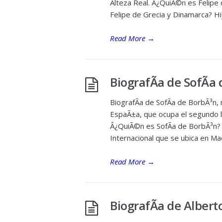
Alteza Real. Â¿QuiÃ©n es Felipe
Felipe de Grecia y Dinamarca? Hi
Read More
→
BiografÃ­a de SofÃ­a
BiografÃ­a de SofÃ­a de BorbÃ³n, 
EspaÃ±a, que ocupa el segundo lu
Â¿QuiÃ©n es SofÃ­a de BorbÃ³n? 
Internacional que se ubica en Ma
Read More
→
BiografÃ­a de Albert