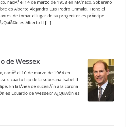
naco, naciÃ³ el 14 de marzo de 1958 en MÃ³naco. Soberano
e es Alberto Alejandro Luis Pedro Grimaldi. Tiene el
 antes de tomar el lugar de su progenitor es prÃ­ncipe
¿QuiÃ©n es Alberto II […]
do de Wessex
, naciÃ³ el 10 de marzo de 1964 en
sex; cuarto hijo de la soberana Isabel II
ipe. En la lÃ­nea de sucesiÃ³n a la corona
Ã©n es Eduardo de Wessex? Â¿QuiÃ©n es