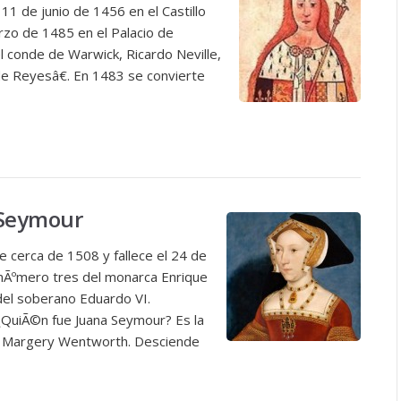
 11 de junio de 1456 en el Castillo
rzo de 1485 en el Palacio de
el conde de Warwick, Ricardo Neville,
 Reyesâ€. En 1483 se convierte
 Seymour
e cerca de 1508 y fallece el 24 de
nÃºmero tres del monarca Enrique
 del soberano Eduardo VI.
QuiÃ©n fue Juana Seymour? Es la
de Margery Wentworth. Desciende