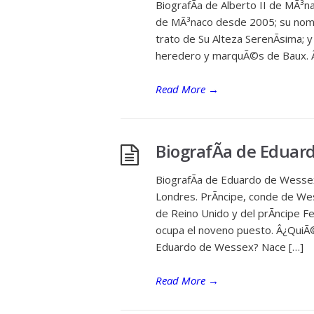
BiografÃ­a de Alberto II de MÃ³
de MÃ³naco desde 2005; su nombr
trato de Su Alteza SerenÃ­sima; y
heredero y marquÃ©s de Baux. Â
Read More
→
BiografÃ­a de Eduar
BiografÃ­a de Eduardo de Wessex
Londres. PrÃ­ncipe, conde de Wes
de Reino Unido y del prÃ­ncipe Fel
ocupa el noveno puesto. Â¿Qui
Eduardo de Wessex? Nace […]
Read More
→