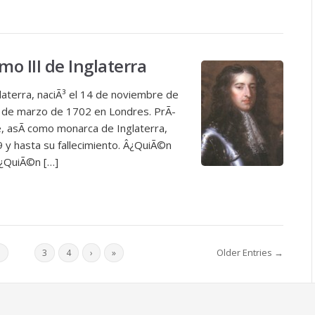
mo III de Inglaterra
glaterra, naciÃ³ el 14 de noviembre de
19 de marzo de 1702 en Londres. PrÃ­
 asÃ­ como monarca de Inglaterra,
9 y hasta su fallecimiento. Â¿QuiÃ©n
 Â¿QuiÃ©n […]
Older Entries →
1
2
3
4
›
»