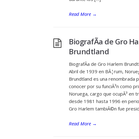
Read More
→
BiografÃ­a de Gro H
Brundtland
BiografÃ­a de Gro Harlem Brundtl
Abril de 1939 en BÃ¦rum, Norue
Brundtland es una renombrada pol
conocer por su funciÃ³n como pr
Noruega, cargo que ocupÃ³ en t
desde 1981 hasta 1996 en perio
Gro Harlem tambiÃ©n fue presid
Read More
→