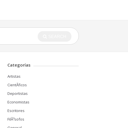
SEARCH
Categorías
Artistas
CientÃ­ficos
Deportistas
Economistas
Escritores
FilÃ³sofos
General