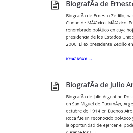
BiografÃ­a de Ernest
BiografÃ­a de Ernesto Zedillo, n
Ciudad de MÃ©xico, MÃ©xico. Er
renombrado polÃ­tico en cuya hoj
presidencia de los Estados Unid
2000. El ex presidente Zedillo en
Read More
→
BiografÃ­a de Julio 
BiografÃ­a de Julio Argentino Roca
en San Miguel de TucumÃ¡n, Argent
octubre de 1914 en Buenos Aires,
Roca fue un reconocido polÃ­tico 
la oportunidad de ejercer el pod
durante los […]