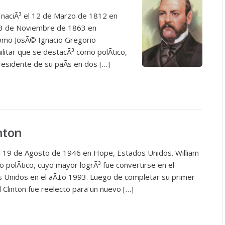
, naciÃ³ el 12 de Marzo de 1812 en
 13 de Noviembre de 1863 en
omo JosÃ© Ignacio Gregorio
litar que se destacÃ³ como polÃ­tico,
presidente de su paÃ­s en dos […]
inton
³ el 19 de Agosto de 1946 en Hope, Estados Unidos. William
o polÃ­tico, cuyo mayor logrÃ³ fue convertirse en el
s Unidos en el aÃ±o 1993. Luego de completar su primer
l Clinton fue reelecto para un nuevo […]