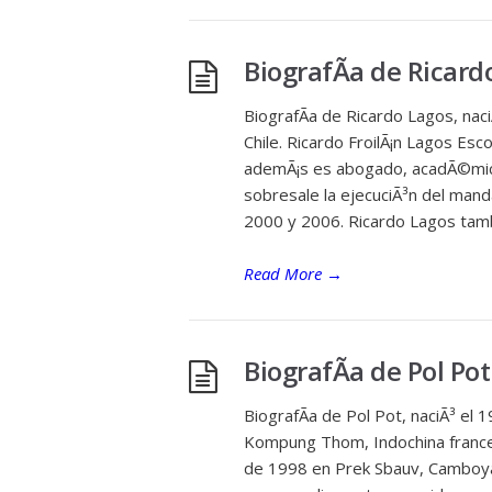
BiografÃ­a de Ricard
BiografÃ­a de Ricardo Lagos, nac
Chile. Ricardo FroilÃ¡n Lagos Esc
ademÃ¡s es abogado, acadÃ©mico
sobresale la ejecuciÃ³n del mand
2000 y 2006. Ricardo Lagos tamb
Read More
→
BiografÃ­a de Pol Pot
BiografÃ­a de Pol Pot, naciÃ³ el
Kompung Thom, Indochina francesa
de 1998 en Prek Sbauv, Camboya