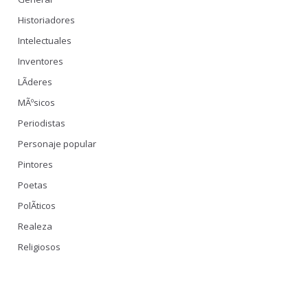
Historiadores
Intelectuales
Inventores
LÃ­deres
MÃºsicos
Periodistas
Personaje popular
Pintores
Poetas
PolÃ­ticos
Realeza
Religiosos