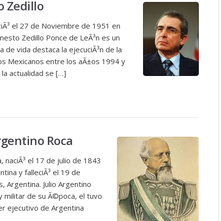
o Zedillo
aciÃ³ el 27 de Noviembre de 1951 en
nesto Zedillo Ponce de LeÃ³n es un
a de vida destaca la ejecuciÃ³n de la
os Mexicanos entre los aÃ±os 1994 y
 la actualidad se […]
Argentino Roca
, naciÃ³ el 17 de julio de 1843
ina y falleciÃ³ el 19 de
 Argentina. Julio Argentino
y militar de su Ã©poca, el tuvo
er ejecutivo de Argentina