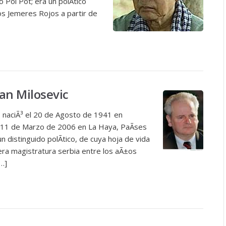
Pol Pot; era un polÃ­tico
los Jemeres Rojos a partir de
an Milosevic
, naciÃ³ el 20 de Agosto de 1941 en
el 11 de Marzo de 2006 en La Haya, PaÃ­ses
n distinguido polÃ­tico, de cuya hoja de vida
era magistratura serbia entre los aÃ±os
…]