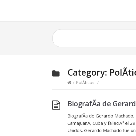
Category:
PolÃ­t
/
PolÃ­ticos
/
BiografÃ­a de Gera
BiografÃ­a de Gerardo Machado, 
CamajuanÃ­, Cuba y falleciÃ³ el 
Unidos. Gerardo Machado fue un di