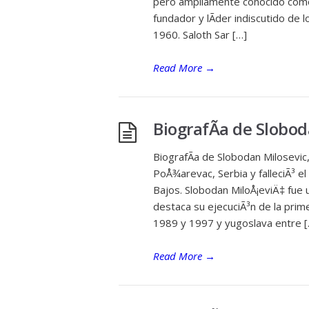
pero ampliamente conocido como 
fundador y lÃ­der indiscutido de 
1960. Saloth Sar […]
Read More
→
BiografÃ­a de Slobod
BiografÃ­a de Slobodan Milosevic
PoÅ¾arevac, Serbia y falleciÃ³ 
Bajos. Slobodan MiloÅ¡eviÄ‡ fue u
destaca su ejecuciÃ³n de la prim
1989 y 1997 y yugoslava entre [
Read More
→