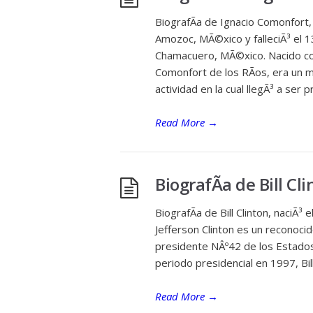
BiografÃ­a de Ignacio Comonfort
Amozoc, MÃ©xico y falleciÃ³ el
Chamacuero, MÃ©xico. Nacido c
Comonfort de los RÃ­os, era un mi
actividad en la cual llegÃ³ a ser 
Read More
→
BiografÃ­a de Bill Cl
BiografÃ­a de Bill Clinton, naciÃ
Jefferson Clinton es un reconocid
presidente NÂº42 de los Estado
periodo presidencial en 1997, Bil
Read More
→