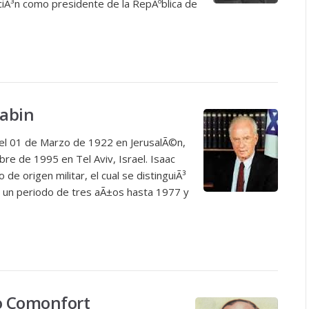
ciÃ³n como presidente de la RepÃºblica de
Rabin
³ el 01 de Marzo de 1922 en JerusalÃ©n,
mbre de 1995 en Tel Aviv, Israel. Isaac
de origen militar, el cual se distinguiÃ³
r un periodo de tres aÃ±os hasta 1977 y
io Comonfort