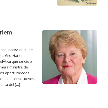
arlem
and, naciÃ³ el 20 de
ga. Gro Harlem
Ã­tica que se dio a
imera ministra de
res oportunidades
dos no consecutivos.
enta del […]