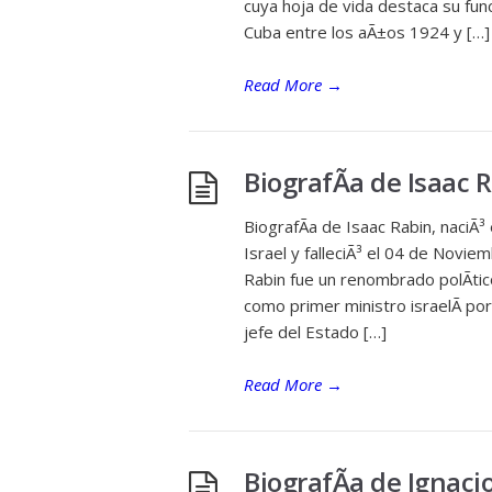
cuya hoja de vida destaca su fun
Cuba entre los aÃ±os 1924 y […]
Read More
→
BiografÃ­a de Isaac 
BiografÃ­a de Isaac Rabin, naciÃ
Israel y falleciÃ³ el 04 de Novie
Rabin fue un renombrado polÃ­tico 
como primer ministro israelÃ­ po
jefe del Estado […]
Read More
→
BiografÃ­a de Ignac