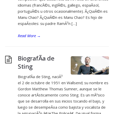
idiomas (francÃ©s, inglÃ©s, gallego, espaÃ±ol,
portuguÃ©s u otros ocasionalmente). Â¿QuiÃ©n es
Manu Chao? Â¿QuiÃ©n es Manu Chao? Es hijo de
espaÃ±oles: su padre RamÃ³n […]
Read More
→
BiografÃ­a de
Sting
BiografÃ­a de Sting, naciÃ³
el 2 de octubre de 1951 en Wallsend; su nombre es
Gordon Matthew Thomas Sumner, aunque se le
conoce artÃ­sticamente como Sting. Es un mÃºsico
que se desarrolla en sus inicios tocando el bajo, y
luego se desempeÃ±a como bajista y vocalista de
la agrupaciÃ³n â€œThe Policeâ€. De igual forma