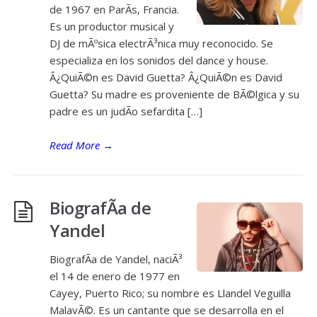
de 1967 en ParÃ­s, Francia.
Es un productor musical y
DJ de mÃºsica electrÃ³nica muy reconocido. Se
especializa en los sonidos del dance y house.
Â¿QuiÃ©n es David Guetta? Â¿QuiÃ©n es David
Guetta? Su madre es proveniente de BÃ©lgica y su
padre es un judÃ­o sefardita […]
Read More
→
BiografÃ­a de
Yandel
BiografÃ­a de Yandel, naciÃ³
el 14 de enero de 1977 en
Cayey, Puerto Rico; su nombre es Llandel Veguilla
MalavÃ©. Es un cantante que se desarrolla en el