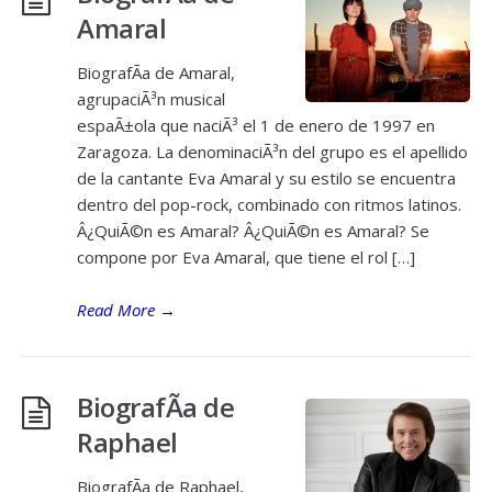
Amaral
BiografÃ­a de Amaral,
agrupaciÃ³n musical
espaÃ±ola que naciÃ³ el 1 de enero de 1997 en
Zaragoza. La denominaciÃ³n del grupo es el apellido
de la cantante Eva Amaral y su estilo se encuentra
dentro del pop-rock, combinado con ritmos latinos.
Â¿QuiÃ©n es Amaral? Â¿QuiÃ©n es Amaral? Se
compone por Eva Amaral, que tiene el rol […]
Read More
→
BiografÃ­a de
Raphael
BiografÃ­a de Raphael,