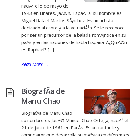
naciÃ³ el 5 de mayo de
1943 en Linares, JaÃ©n, EspaÃ±a; su nombre es
Miguel Rafael Martos SÃ¡nchez. Es un artista
dedicado al canto y a la actuaciÃ³n. Se le reconoce
por ser un precursor de la balada romÃ¡ntica en su
paÃ­s y en las naciones de habla hispana. Â¿QuiÃ©n
es Raphael? […]
Read More
→
BiografÃ­a de
Manu Chao
BiografÃ­a de Manu Chao,
su nombre es JosÃ© Manuel Chao Ortega, naciÃ³ el
21 de junio de 1961 en ParÃ­s. Es un cantante y
compositor que desarrolla su mÃºsica en diferentes