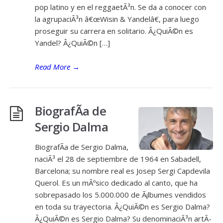
pop latino y en el reggaetÃ³n. Se da a conocer con
la agrupaciÃ³n â€œWisin & Yandelâ€, para luego
proseguir su carrera en solitario. Â¿QuiÃ©n es
Yandel? Â¿QuiÃ©n […]
Read More
→
BiografÃ­a de
Sergio Dalma
BiografÃ­a de Sergio Dalma,
naciÃ³ el 28 de septiembre de 1964 en Sabadell,
Barcelona; su nombre real es Josep Sergi Capdevila
Querol. Es un mÃºsico dedicado al canto, que ha
sobrepasado los 5.000.000 de Ã¡lbumes vendidos
en toda su trayectoria. Â¿QuiÃ©n es Sergio Dalma?
Â¿QuiÃ©n es Sergio Dalma? Su denominaciÃ³n artÃ­