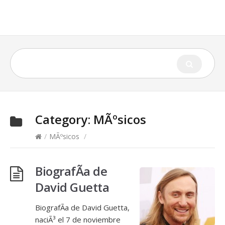
Category:
MÃºsicos
/
MÃºsicos
/
BiografÃ­a de
David Guetta
BiografÃ­a de David Guetta,
naciÃ³ el 7 de noviembre