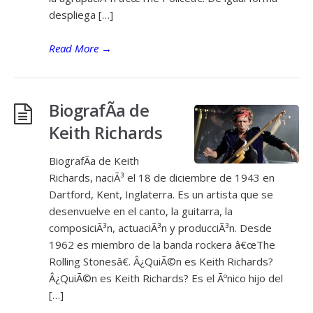
despliega […]
Read More
→
BiografÃ­a de
Keith Richards
BiografÃ­a de Keith
Richards, naciÃ³ el 18 de diciembre de 1943 en
Dartford, Kent, Inglaterra. Es un artista que se
desenvuelve en el canto, la guitarra, la
composiciÃ³n, actuaciÃ³n y producciÃ³n. Desde
1962 es miembro de la banda rockera â€œThe
Rolling Stonesâ€. Â¿QuiÃ©n es Keith Richards?
Â¿QuiÃ©n es Keith Richards? Es el Ãºnico hijo del
[…]