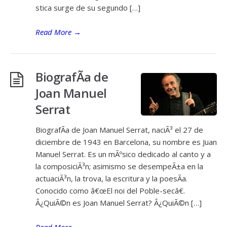
stica surge de su segundo […]
Read More
→
BiografÃ­a de
Joan Manuel
Serrat
BiografÃ­a de Joan Manuel Serrat, naciÃ³ el 27 de
diciembre de 1943 en Barcelona, su nombre es Juan
Manuel Serrat. Es un mÃºsico dedicado al canto y a
la composiciÃ³n; asimismo se desempeÃ±a en la
actuaciÃ³n, la trova, la escritura y la poesÃ­a.
Conocido como â€œEl noi del Poble-secâ€.
Â¿QuiÃ©n es Joan Manuel Serrat? Â¿QuiÃ©n […]