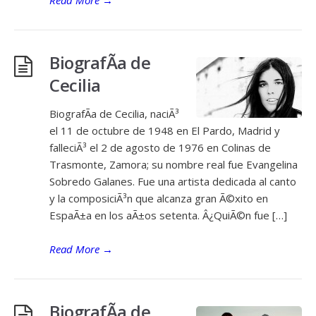
Read More
→
BiografÃ­a de
Cecilia
BiografÃ­a de Cecilia, naciÃ³
el 11 de octubre de 1948 en El Pardo, Madrid y
falleciÃ³ el 2 de agosto de 1976 en Colinas de
Trasmonte, Zamora; su nombre real fue Evangelina
Sobredo Galanes. Fue una artista dedicada al canto
y la composiciÃ³n que alcanza gran Ã©xito en
EspaÃ±a en los aÃ±os setenta. Â¿QuiÃ©n fue […]
Read More
→
BiografÃ­a de