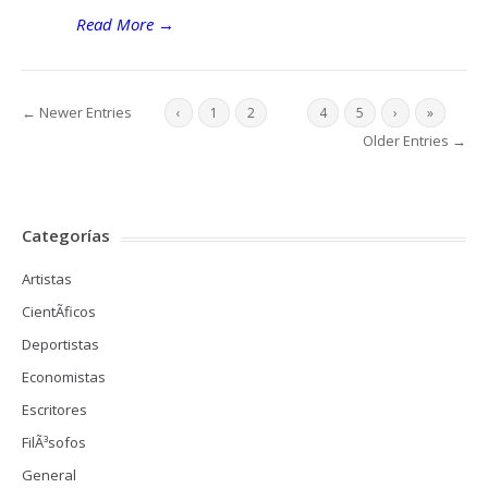
Read More
→
← Newer Entries
‹
1
2
3
4
5
›
»
Older Entries →
Categorías
Artistas
CientÃ­ficos
Deportistas
Economistas
Escritores
FilÃ³sofos
General