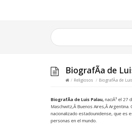
BiografÃ­a de Lu
/
Religiosos
/
BiografÃ­a de Lui
BiografÃ­a de Luis Palau,
naciÃ³ el 27
Maschwitz,Â Buenos Aires,Â Argentina. C
nacionalizado estadounidense, que es e
personas en el mundo.