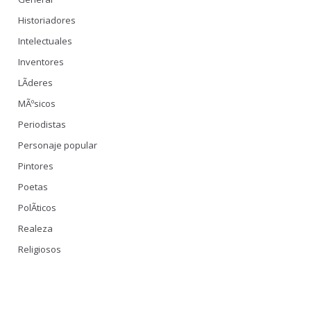
Historiadores
Intelectuales
Inventores
LÃ­deres
MÃºsicos
Periodistas
Personaje popular
Pintores
Poetas
PolÃ­ticos
Realeza
Religiosos