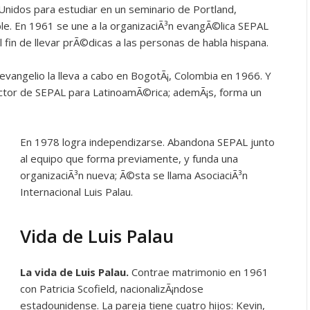
Unidos para estudiar en un seminario de Portland,
le. En 1961 se une a la organizaciÃ³n evangÃ©lica SEPAL
el fin de llevar prÃ©dicas a las personas de habla hispana.
vangelio la lleva a cabo en BogotÃ¡, Colombia en 1966. Y
tor de SEPAL para LatinoamÃ©rica; ademÃ¡s, forma un
En 1978 logra independizarse. Abandona SEPAL junto
al equipo que forma previamente, y funda una
organizaciÃ³n nueva; Ã©sta se llama AsociaciÃ³n
Internacional Luis Palau.
Vida de Luis Palau
La vida de Luis Palau.
Contrae matrimonio en 1961
con Patricia Scofield, nacionalizÃ¡ndose
estadounidense. La pareja tiene cuatro hijos: Kevin,