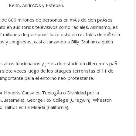
Keith, AndrÃ©s y Esteban.
 de 800 millones de personas en mÃ¡s de cien paÃ­ses
nto en auditorios televisivos como radiales. Asimismo, es
 millones de personas; hace esto en recitales de mÃºsica
rios y congresos, casi alcanzando a Billy Graham a quien
s altos funcionarios y jefes de estado en diferentes paÃ­
ca siete veces luego de los ataques terroristas el 11 de
 importante para el entorno neo-protestante.
or Honoris Causa en TeologÃ­a o Divinidad por la
e Guatemala), George Fox College (OregÃ³n), Wheaton
co Talbot en La Mirada (California).