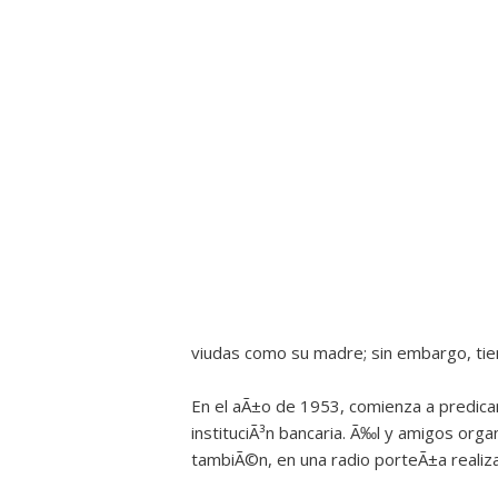
viudas como su madre; sin embargo, tie
En el aÃ±o de 1953, comienza a predica
instituciÃ³n bancaria. Ã‰l y amigos or
tambiÃ©n, en una radio porteÃ±a realiz