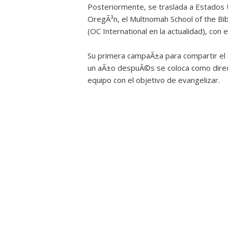
Posteriormente, se traslada a Estados 
OregÃ³n, el Multnomah School of the Bib
(OC International en la actualidad), con 
Su primera campaÃ±a para compartir el e
un aÃ±o despuÃ©s se coloca como direc
equipo con el objetivo de evangelizar.