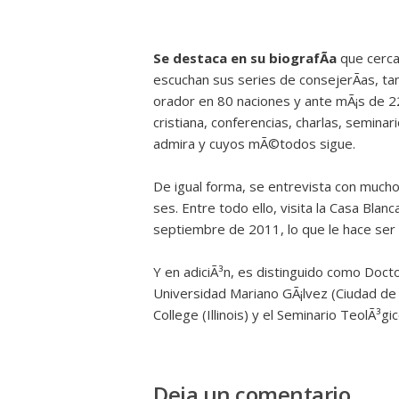
Se destaca en su biografÃ­a
que cerca
escuchan sus series de consejerÃ­as, ta
orador en 80 naciones y ante mÃ¡s de 22
cristiana, conferencias, charlas, semina
admira y cuyos mÃ©todos sigue.
De igual forma, se entrevista con mucho
ses. Entre todo ello, visita la Casa Blan
septiembre de 2011, lo que le hace ser
Y en adiciÃ³n, es distinguido como Doct
Universidad Mariano GÃ¡lvez (Ciudad d
College (Illinois) y el Seminario TeolÃ³gi
Deja un comentario