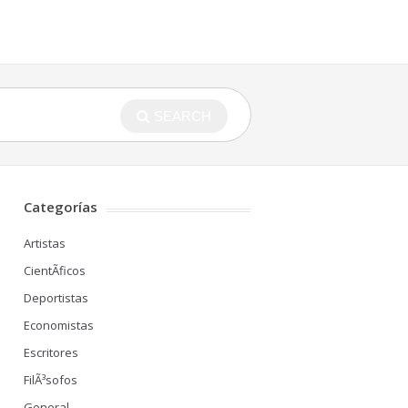
SEARCH
Categorías
Artistas
CientÃ­ficos
Deportistas
Economistas
Escritores
FilÃ³sofos
General