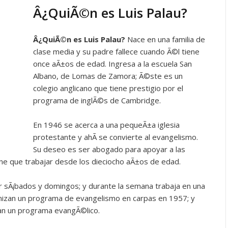
Â¿QuiÃ©n es Luis Palau?
Â¿QuiÃ©n es
Luis Palau?
Nace en una familia de
clase media y su padre fallece cuando Ã©l tiene
once aÃ±os de edad. Ingresa a la escuela San
Albano, de Lomas de Zamora; Ã©ste es un
colegio anglicano que tiene prestigio por el
programa de inglÃ©s de Cambridge.
En 1946 se acerca a una pequeÃ±a iglesia
protestante y ahÃ­ se convierte al evangelismo.
Su deseo es ser abogado para apoyar a las
ne que trabajar desde los dieciocho aÃ±os de edad.
r sÃ¡bados y domingos; y durante la semana trabaja en una
ganizan un programa de evangelismo en carpas en 1957; y
an un programa evangÃ©lico.